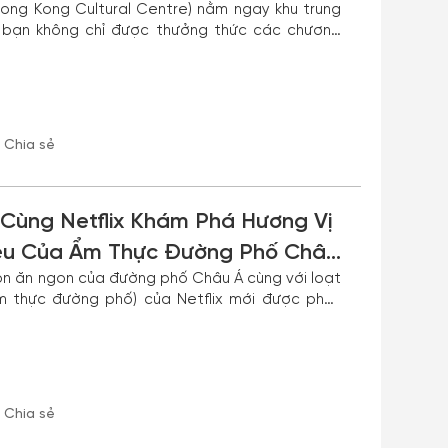
ong Kong Cultural Centre) nằm ngay khu trung
y bạn không chỉ được thưởng thức các chương
ng Kong Cultural Centre còn được xem là biểu
 Kong.
Chia sẻ
 Cùng Netflix Khám Phá Hương Vị
iệu Của Ẩm Thực Đường Phố Châu
món ăn ngon của đường phố Châu Á cùng với loạt
Ẩm thực đường phố) của Netflix mới được phát
ã sẵn sàng chưa?
Chia sẻ