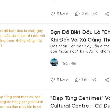
0
Love
0 Bình luận
Bạn Đã Biết Đâu Là "c
Khi Đến Với Xứ Cảng T
Đặt chân 1 lần đến đây vẫn được 
còn "ngây ngô" khi đưa ra châm
chồng nếu chưa đi du lịch Hồng K
Trần Nhi
0
Love
1 Bình luận
"Đẹp Từng Centimet" V
Cultural Centre - Cứ 