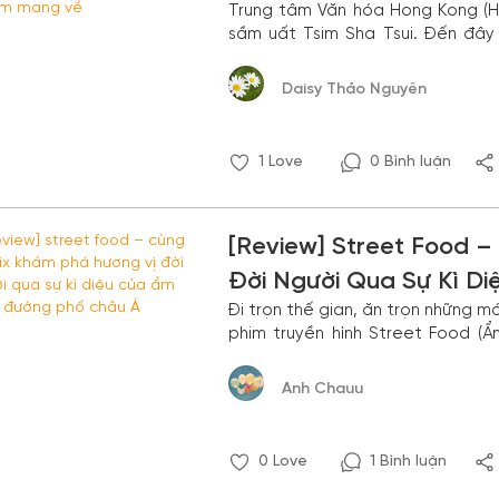
Trung tâm Văn hóa Hong Kong (H
Về
sầm uất Tsim Sha Tsui. Đến đâ
trình nghệ thuật thị giác mà Ho
tượng kiến trúc đặc sắc tại Hong
Daisy Thảo Nguyên
1
Love
0 Bình luận
[Review] Street Food –
Đời Người Qua Sự Kì D
Đi trọn thế gian, ăn trọn những 
Á
phim truyền hình Street Food (
vào cuối tháng 4 vừa qua. Bạn đ
Anh Chauu
0
Love
1 Bình luận