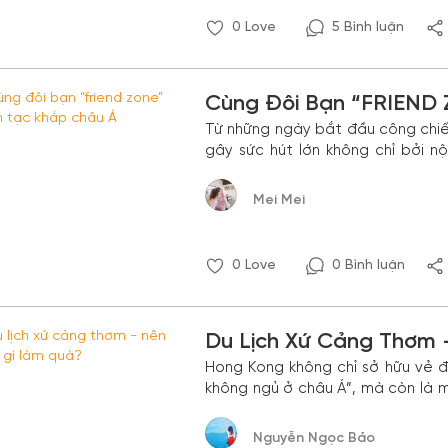
0
Love
5 Bình luận
Cùng Đôi Bạn “FRIEND
Từ những ngày bắt đầu công chiế
gây sức hút lớn không chỉ bởi n
cùng nhau trải qua.
Mei Mei
0
Love
0 Bình luận
Du Lịch Xứ Cảng Thơm
Hong Kong không chỉ sở hữu vẻ đ
không ngủ ở châu Á”, mà còn là 
trên thế giới với hàng ngàn nhãn 
Nguyễn Ngọc Bảo