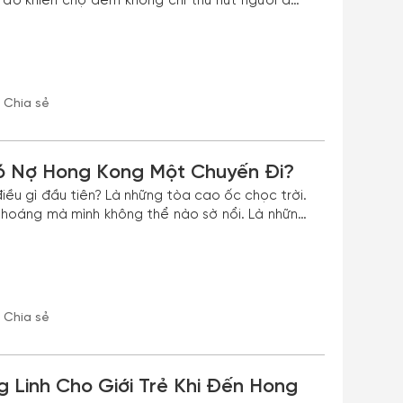
lý do khiến chợ đêm không chỉ thu hút người dân
ủa nhiều du khách.
Chia sẻ
ó Nợ Hong Kong Một Chuyến Đi?
iều gì đầu tiên? Là những tòa cao ốc chọc trời.
ng mà mình không thể nào sờ nổi. Là những
 ra tàu điện. Với tôi thì Hong Kong
ảnh thân thuộc mà tôi đã từng thấy qua những
Chia sẻ
 Linh Cho Giới Trẻ Khi Đến Hong