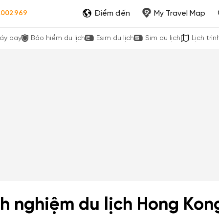
Điểm đến
My Travel Map
.002.969
áy bay
Bảo hiểm du lịch
Esim du lịch
Sim du lịch
Lịch trìn
nh nghiệm du lịch Hong Kon