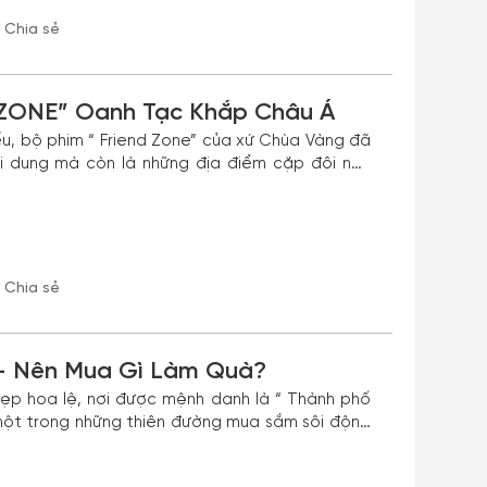
Chia sẻ
 ZONE” Oanh Tạc Khắp Châu Á
u, bộ phim “ Friend Zone” của xứ Chùa Vàng đã
ội dung mà còn là những địa điểm cặp đôi này
Chia sẻ
 - Nên Mua Gì Làm Quà?
ẹp hoa lệ, nơi được mệnh danh là “ Thành phố
một trong những thiên đường mua sắm sôi động
hiệu và các sản phẩm nổi tiếng.