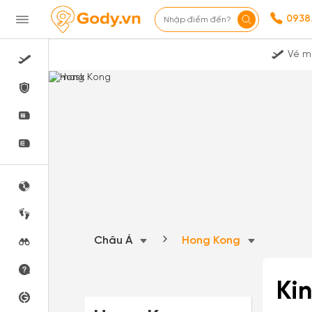
0938
Nhập điểm đến?
Vé m
Châu Á
Hong Kong
Ki