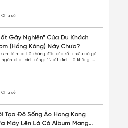
Chia sẻ
hất Gây Nghiện" Của Du Khách
hơm (Hồng Kông) Này Chưa?
xem là mục tiêu hàng đầu của rất nhiều cô gái
 ngôn cho mình rằng: “Nhất định sẽ không lấy
ông“ đó!
Chia sẻ
ới Tọa Độ Sống Ảo Hong Kong
Đưa Máy Lên Là Có Album Mang