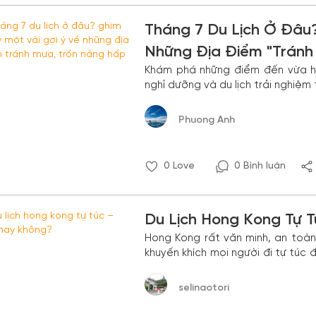
Tháng 7 Du Lịch Ở Đâu
Những Địa Điểm "tránh
Khám phá những điểm đến vừa hấp
nghỉ dưỡng và du lịch trải nghiệm
Phuong Anh
0
Love
0 Bình luận
Du Lịch Hong Kong Tự 
Hong Kong rất văn minh, an toàn 
khuyến khích mọi người đi tự túc 
diện xứ Hương Cảng .
selinaotori