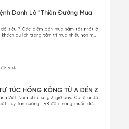
ệnh Danh Là "Thiên Đường Mua
ỗ để tiêu ? Các điểm đến mua sắm tốt nhất ở
u khách du lịch trong tâm trí mua nhiều hơn một
uà lưu niệm không?
Chia sẻ
 TỰ TÚC HỒNG KÔNG TỪ A ĐẾN Z
ách Việt Nam chỉ chừng 3 giờ bay. Có lẽ ai đã
huật hay fan cuồng TVB đều mong muốn được
nh phố tuyệt đẹp này. Với những tòa cao ốc
Trung Hoa đánh thức mọi giác quan, Hồng Kông
n một lần trong đời !