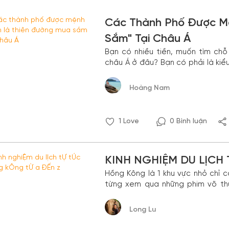
Các Thành Phố Được M
Sắm" Tại Châu Á
Bạn có nhiều tiền, muốn tìm ch
châu Á ở đâu? Bạn có phải là kiể
gói kẹo hoặc móc khóa khi mua q
Hoàng Nam
1
Love
0 Bình luận
KINH NGHIỆM DU LỊCH
Hồng Kông là 1 khu vực nhỏ chỉ c
từng xem qua những phim võ t
một lần được đặt chân đến thà
chọc trời và ẩm thực đậm chất 
Long Lu
thật sự là điểm dừng chân phải đế