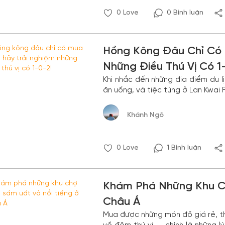
0
Love
0 Bình luận
Hồng Kông Đâu Chỉ Có 
Những Điều Thú Vị Có 1
Khi nhắc đến những địa điểm du l
ăn uống, và tiệc tùng ở Lan Kwa
nhiều người đã bỏ lỡ.
Khánh Ngô
0
Love
1 Bình luận
Khám Phá Những Khu C
Châu Á
Mua được những món đồ giá rẻ, t