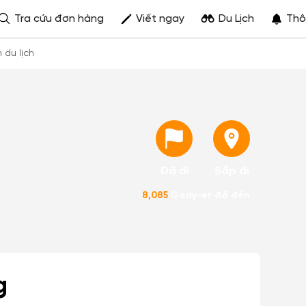
Tra cứu đơn hàng
Viết ngay
Du Lịch
Thô
h du lịch
Đã đi
Sắp đi
8,085
Gody-er đã đến
g