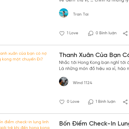
về đêm thú vị, … chính là những 
địa phương, mà còn là điểm đến c
Tran Tai
1
Love
0 Bình luận
Thanh Xuân Của Bạn C
Nhắc tới Hong Kong bạn nghĩ tới đ
Là những món đồ hiệu xa xỉ, hào nhoá
đoàn người ùa ra như ong vỡ tổ từ những cửa
đơn giản chính là những khung c
Wind 1124
thước phim TVB.
0
Love
1 Bình luận
Bốn Điểm Check-In Lung