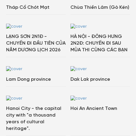
Tháp Cổ Chót Mạt
Chùa Thiền Lâm (Gò Kén)
LẠNG SƠN 2N1Đ -
HÀ NỘI - ĐÔNG HƯNG
CHUYẾN ĐI ĐẦU TIÊN CỦA
2N2Đ: CHUYẾN ĐI SAU
NĂM DƯƠNG LỊCH 2026
MÙA THI CÙNG CÁC BẠN
Lam Dong province
Dak Lak province
Hanoi City - the capital
Hoi An Ancient Town
city with "a thousand
years of cultural
heritage".