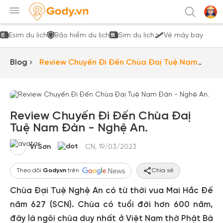
Esim du lịch
Bảo hiểm du lịch
Sim du lịch
Vé máy bay
Blog
Review Chuyến Đi Đến Chùa Đaị Tuệ Nam
Đàn - Nghệ An.
Review Chuyến Đi Đến Chùa Đaị
Tuệ Nam Đàn - Nghệ An.
Vi Sơn
CN, 19/03/2023
Theo dõi
Gody.vn
trên
Chia sẻ
Chùa Đại Tuệ Nghệ An có từ thời vua Mai Hắc Đế
năm 627 (SCN). Chùa có tuổi đời hơn 600 năm,
đây là ngôi chùa duy nhất ở Việt Nam thờ Phật Bà