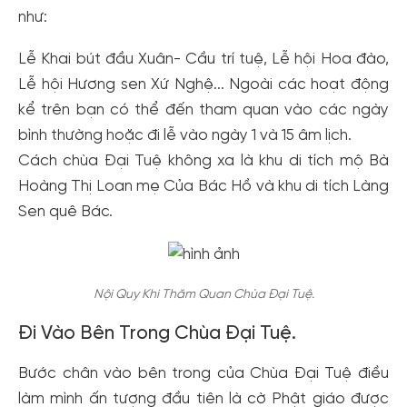
như:
Lễ Khai bút đầu Xuân- Cầu trí tuệ, Lễ hội Hoa đào,
Lễ hội Hương sen Xứ Nghệ... Ngoài các hoạt động
kể trên bạn có thể đến tham quan vào các ngày
bình thường hoặc đi lễ vào ngày 1 và 15 âm lịch.
Cách chùa Đại Tuệ không xa là khu di tích mộ Bà
Hoàng Thị Loan mẹ Của Bác Hồ và khu di tích Làng
Sen quê Bác.
Nội Quy Khi Thăm Quan Chùa Đại Tuệ.
Đi Vào Bên Trong Chùa Đại Tuệ.
Bước chân vào bên trong của Chùa Đại Tuệ điều
làm mình ấn tượng đầu tiên là cờ Phật giáo được