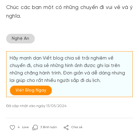
Chúc các bạn một có những chuyến đi vui vẻ và ý
nghĩa.
Nghệ An
Tạo tài khoản nhanh - nhận nhiều
Hãy mạnh dạn Viết blog chia sẻ trải nghiệm về
ưu đãi!
chuyến đi, chia sẻ những hình ảnh được ghi lại trên
những chặng hành trình. Đơn giản và dễ dàng nhưng
Tạo tài khoản để có thể
nhận ngay các ưu đãi
hấp
lại giúp cho rất nhiều người sắp đi du lịch.
dẫn dành cho thành viên đến từ các đối tác của
Gody.vn dành cho cộng đồng.
Viết Blog Ngay
Đăng ký
Đã cập nhật vào ngày 13/05/2024
Hoặc đăng nhập bằng
Đăng nhập
Đăng nhập Google
Facebook
4
Love
3 Bình luận
Chia sẻ