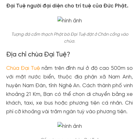
Đại Tuệ người đại diện cho trí tuệ của Đức Phật.
Tượng đá cẩm thạch Phật bà Đại Tuệ đặt ở Chân cổng vào
chùa.
Địa chỉ chùa Đại Tuệ?
Chùa Đại Tuệ
nằm trên đỉnh nuí ở độ cao 500m so
với mặt nước biển, thuộc địa phận xã Nam Anh,
huyện Nam Đàn, tỉnh Nghệ An. Cách thành phố vinh
khoảng 21 Km, Bạn có thể chọn di chuyển bằng xe
khách, taxi, xe bus hoặc phương tiện cá nhân. Chi
phí cỡ khoảng vài trăm ngàn tuỳ vào phương tiện.