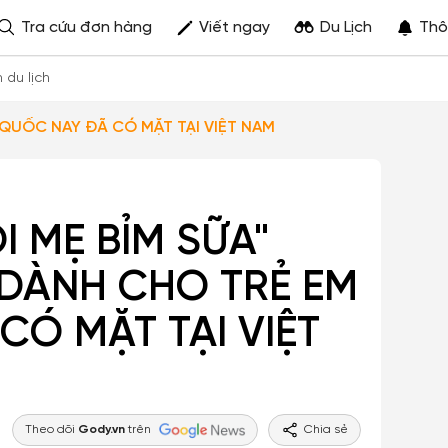
Tra cứu đơn hàng
Viết ngay
Du Lịch
Thô
h du lịch
CỦA HÀN QUỐC NAY ĐÃ CÓ MẶT TẠI VIỆT NAM
DÀNH CHO TRẺ EM
Ó MẶT TẠI VIỆT
Theo dõi
Gody.vn
trên
Chia sẻ