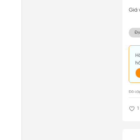
Giá 
Đị
Hã
hà
Đã cậ
1