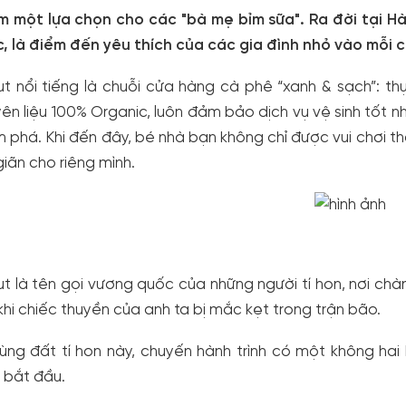
 một lựa chọn cho các "bà mẹ bỉm sữa". Ra đời tại H
, là điểm đến yêu thích của các gia đình nhỏ vào mỗi c
iput nổi tiếng là chuỗi cửa hàng cà phê “xanh & sạch”
ên liệu 100% Organic, luôn đảm bảo dịch vụ vệ sinh tốt nh
 phá. Khi đến đây, bé nhà bạn không chỉ được vui chơi t
giãn cho riêng mình.
iput là tên gọi vương quốc của những người tí hon, nơi ch
khi chiếc thuyền của anh ta bị mắc kẹt trong trận bão.
ùng đất tí hon này, chuyến hành trình có một không hai
 bắt đầu.