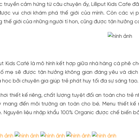
 truyền cảm hứng từ câu chuyện ấy, Lilliput Kids Cafe 
ược vui chơi khám phá thế giới của mình. Còn các vị p
g thế giới của những người tí hon, cũng được tận hưởng c
iput Kids Café là mô hình kết hợp giữa nhà hàng cà phê ch
ố mẹ sẽ được tận hưởng không gian đáng yêu và dịch vụ
 học bởi chuyên gia giúp trẻ phát huy tối đa sự sáng tạo.
hơi thiết kế riêng, chất lượng tuyệt đối an toàn cho trẻ 
 mang đến môi trường an toàn cho bé. Menu thiết kế r
. Nguyên liệu nhập khẩu 100% Organic được chế biến bở