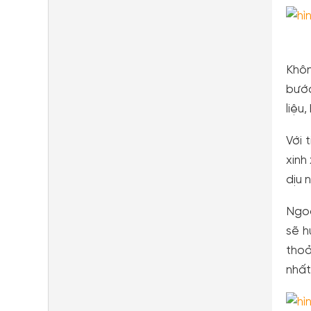
Khôn
bước
liệu
Với 
xinh
dịu 
Ngoà
sẽ h
thoả
nhất