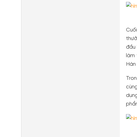
Cuối
thưở
đầu 
làm 
Hàn
Tron
cùng
dụng
phẩm