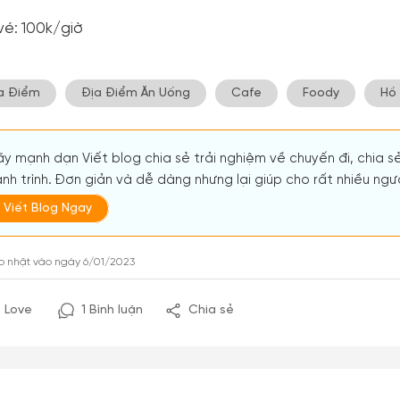
vé: 100k/giờ
a Điểm
Địa Điểm Ăn Uống
Cafe
Foody
Hồ 
y mạnh dạn Viết blog chia sẻ trải nghiệm về chuyến đi, chia s
nh trình. Đơn giản và dễ dàng nhưng lại giúp cho rất nhiều người
Viết Blog Ngay
p nhật vào ngày 6/01/2023
Love
1 Bình luận
Chia sẻ