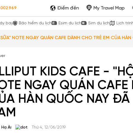
Điểm đến
My Travel Map
.002.969
áy bay
Bảo hiểm du lịch
Esim du lịch
Sim du lịch
Lịch trìn
 CAFE - "HỘI MẸ BỈM SỮA" NOTE NGAY QUÁN CAFE DÀNH CHO TRẺ EM 
LIPUT KIDS CAFE - "HỘI MẸ BỈM SỮA"
OTE NGAY QUÁN CAFE 
ỦA HÀN QUỐC NAY ĐÃ C
AM
Hạ Ái
Thứ 4, 12/06/2019