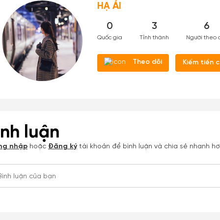
HẠ ÁI
0
3
6
Quốc gia
Tỉnh thành
Người theo 
Theo dõi
Kiếm tiền 
ình luận
ng nhập
hoặc
Đăng ký
tài khoản để bình luận và chia sẻ nhanh h
Bình luận của bạn