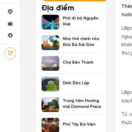
Thêm
Địa điểm
nước
Phố đi bộ Nguyễn
Huệ
Lill
nguy
Nhà thờ chính tòa
khám
Đức Bà Sài Gòn
thư 
Chợ Bến Thành
Dinh Độc Lập
Lill
sau 
Trung tâm thương
mại Diamond Plaza
Từ v
thức
Phố Tây Bùi Viện