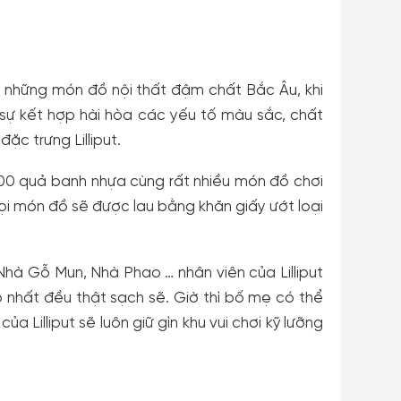
i những món đồ nội thất đậm chất Bắc Âu, khi
i sự kết hợp hài hòa các yếu tố màu sắc, chất
ặc trưng Lilliput.
6000 quả banh nhựa cùng rất nhiều món đồ chơi
 Mọi món đồ sẽ được lau bằng khăn giấy ướt loại
Nhà Gỗ Mun, Nhà Phao … nhân viên của Lilliput
 nhất đều thật sạch sẽ. Giờ thì bố mẹ có thể
 Lilliput sẽ luôn giữ gìn khu vui chơi kỹ lưỡng