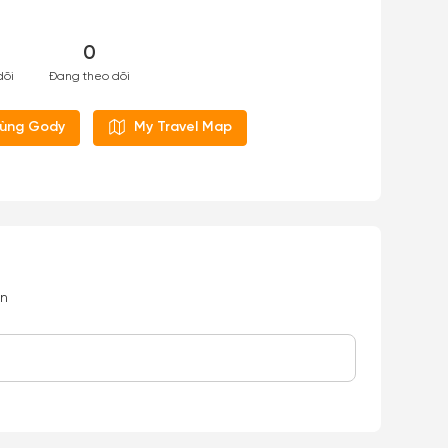
0
dõi
Đang theo dõi
cùng Gody
My Travel Map
ơn