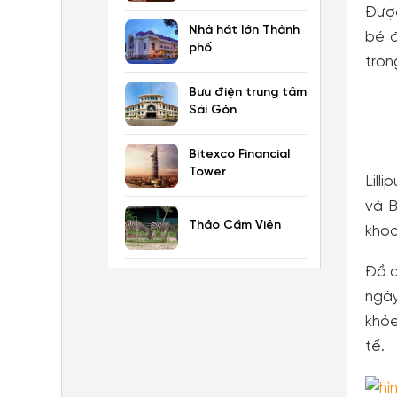
Được
Nhà hát lớn Thành
bé đ
phố
tron
Bưu điện trung tâm
Sài Gòn
Bitexco Financial
Tower
Lill
và B
Thảo Cầm Viên
khoa
Đồ c
ngày
khỏe
tế.