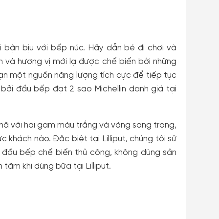
ải bận bịu với bếp núc. Hãy dẫn bé đi chơi và
 và hương vị mới lạ được chế biến bởi những
ạn một nguồn năng lượng tích cực để tiếp tục
g bởi đầu bếp đạt 2 sao Michellin danh giá tại
nhã với hai gam màu trắng và vàng sang trọng,
 khách nào. Đặc biệt tại Lilliput, chúng tôi sử
 đầu bếp chế biến thủ công, không dùng sản
âm khi dùng bữa tại Lilliput.