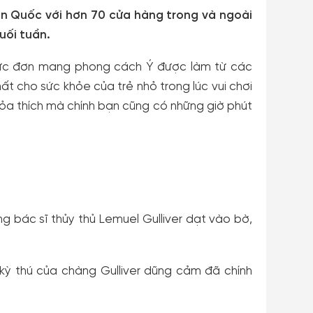
àn Quốc với hơn 70 cửa hàng trong và ngoài
uối tuần.
: thực đơn mang phong cách Ý được làm từ các
ất cho sức khỏe của trẻ nhỏ trong lúc vui chơi
hỏa thích mà chính bạn cũng có những giờ phút
àng bác sĩ thủy thủ Lemuel Gulliver dạt vào bờ,
 kỳ thú của chàng Gulliver dũng cảm đã chính