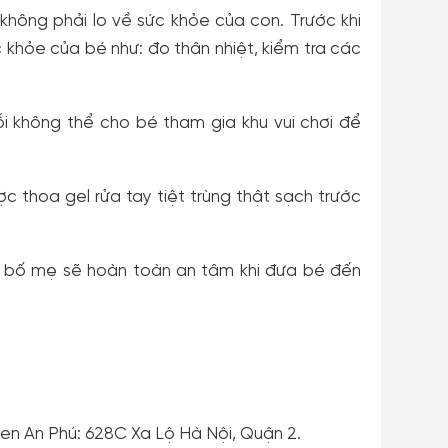
hông phải lo về sức khỏe của con. Trước khi
ức khỏe của bé như: đo thân nhiệt, kiểm tra các
 lỗi không thể cho bé tham gia khu vui chơi để
 thoa gel rửa tay tiệt trùng thật sạch trước
, bố mẹ sẽ hoàn toàn an tâm khi đưa bé đến
gen An Phú: 628C Xa Lộ Hà Nội, Quận 2.