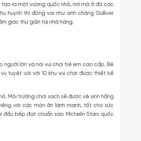
đã tạo ra một vương quốc nhỏ, nơi mà ở đó các
hụ huynh thì đóng vai như anh chàng Gulliver
ảm giác thư giãn tại nhà hàng.
o người lớn và nơi vui chơi trẻ em cao cấp. Bé
 tuyệt vời với 10 khu vui chơi được thiết kế
nhỏ. Môi trường chơi sạch sẽ được vệ sinh hằng
iêng với các món ăn lành mạnh, tốt cho sức
i đầu bếp đạt chuẩn sao Michelin Stars quốc