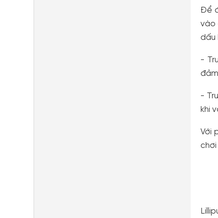
Để đ
vào 
dấu 
- Tr
đảm 
- Tr
khi v
Với 
chơi 
Lill