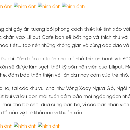
g chỉ gây ấn tượng bởi phong cách thiết kế tinh xảo vớ
 chân vào Lilliput Cafe bạn sẽ bất ngờ và thích thú vớ
, họa tiết... tạo nên những không gian vô cùng độc đáo và đ
tiêu chí đảm bảo an toàn cho trẻ nhỏ thì sân banh với 
 xắn sẽ được làm sạch thật kỹ bởi nhân viên của Lilliput.
nhẹ, đảm bảo thân thiện với làn da nhạy cảm của trẻ nhỏ.
i ra, tại các khu vui chơi như Vòng Xoay Ngựa Gỗ, Ngôi 
út bụi và lau dọn mỗi tuần đảm bảo mọi ngóc ngách nhỏ
i mái cho bé chơi đùa cùng bạn bè, vì các bạn nhân viên của
 để bảo vệ bé khỏi các vi khuẩn xấu.