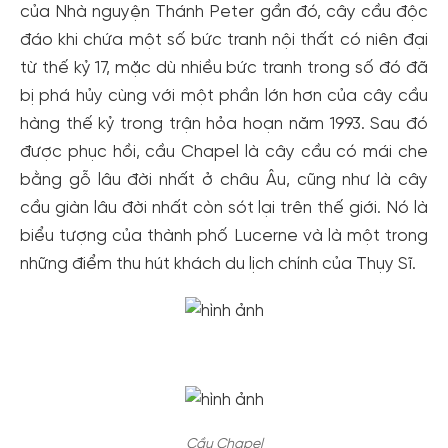
của Nhà nguyện Thánh Peter gần đó, cây cầu độc
đáo khi chứa một số bức tranh nội thất có niên đại
từ thế kỷ 17, mặc dù nhiều bức tranh trong số đó đã
bị phá hủy cùng với một phần lớn hơn của cây cầu
hàng thế kỷ trong trận hỏa hoạn năm 1993. Sau đó
được phục hồi, cầu Chapel là cây cầu có mái che
bằng gỗ lâu đời nhất ở châu Âu, cũng như là cây
cầu giàn lâu đời nhất còn sót lại trên thế giới. Nó là
biểu tượng của thành phố Lucerne và là một trong
những điểm thu hút khách du lịch chính của Thụy Sĩ.
Cầu Chapel