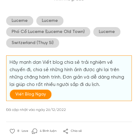
Lucerne
Lucerne
Phố Cổ Lucerne (Lucerne Old Town)
Lucerne
Switzerland (thụy Sĩ)
Hãy mạnh dạn Viết blog chia sẻ trải nghiệm về
chuyến đi, chia sẻ những hình ảnh được ghi lại trên
những chặng hành trình. Đơn giản và dễ dàng nhưng
lại giúp cho rất nhiều người sắp đi du lịch.
Viết Blog Ngay
Đã cập nhật vào ngày 26/12/2022
8
Love
4 Bình luận
Chia sẻ