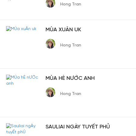
Hong Tran
MÙA XUÂN UK
Hong Tran
MÙA HÈ NƯỚC ANH
Hong Tran
SAULIAI NGÀY TUYẾT PHỦ