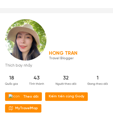
HONG TRAN
Travel Blogger
Thích bay nhảy
18
43
32
1
Quốc gia
Tỉnh thành
Người theo dõi
Đang theo dõi
Kiếm tiền cùng Gody
Theo dõi
MyTravelMap