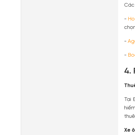
Các 
-
Ho
chọn
-
Ag
-
Bo
4.
Thu
Tại 
hiếm
thuê
Xe 