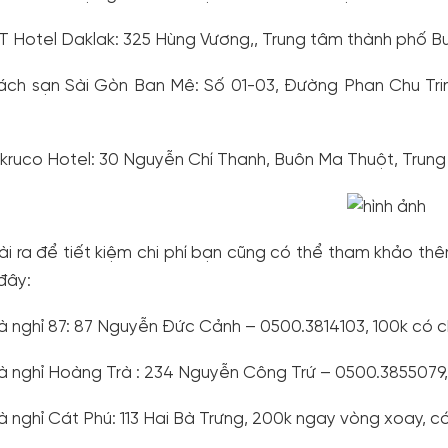
T Hotel Daklak: 325 Hùng Vương,, Trung tâm thành phố B
ách sạn Sài Gòn Ban Mê: Số 01-03, Đường Phan Chu Tri
kruco Hotel: 30 Nguyễn Chí Thanh, Buôn Ma Thuột, Trun
i ra để tiết kiệm chi phí bạn cũng có thể tham khảo thê
đây:
à nghỉ 87: 87 Nguyễn Đức Cảnh – 0500.3814103, 100k có 
à nghỉ Hoàng Trà : 234 Nguyễn Công Trứ – 0500.3855079,
à nghỉ Cát Phú: 113 Hai Bà Trưng, 200k ngay vòng xoay, có