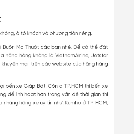
k
hông, ô tô khách và phương tiện riêng.
i Buôn Ma Thuột các bạn nhé. Để có thể đặt
ba hãng hàng không là VietnamAirline, Jetstar
gói khuyến mại, trên các website của hãng hàng
tại bến xe Giáp Bát. Còn ở TP.HCM thì bến xe
 để linh hoạt hơn trong vấn đề thời gian thì
a những hãng xe uy tín như: Kumho ở TP HCM,