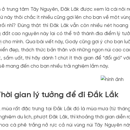
ở trung tâm Tây Nguyên, Đăk Lăk được xem là cái nôi n
từ này thôi chắc ít nhiều cũng gợi lên cho bạn về một vùng
 rồi nhỉ? Đúng thật thì Đăk Lăk vẫn còn nhiều nét hoan
 đất cao nguyên này lại có thể trở thành địa điểm lý t
vị cho mình. Qua bài viết này, Gody cũng gợi ý cho bạn l
biển đẹp, thách thức bản thân với những ngọn núi cao ca
t, sầm uất, thì hãy dành 1 chút ít thời gian để “đổi gió”
sẽ mang đến cho bạn nhiều trải nghiệm lắm này.
 Thời gian lý tưởng để đi Đắk Lắk
2 mùa rất đặc trưng tại Đắk Lắk đó là mùa mưa (từ tháng
 nghiệm du lịch, phượt Đăk Lăk, thì khoảng thời gian diễn 
hoa cà phê trắng nở rực cả núi vùng núi Tây Nguyên này