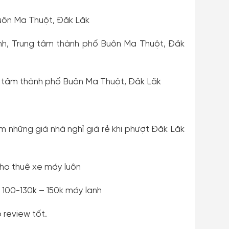
uôn Ma Thuột, Đăk Lăk
nh, Trung tâm thành phố Buôn Ma Thuột, Đăk
g tâm thành phố Buôn Ma Thuột, Đăk Lăk
m những giá nhà nghỉ giá rẻ khi phượt Đăk Lăk
cho thuê xe máy luôn
 100-130k – 150k máy lạnh
 review tốt.