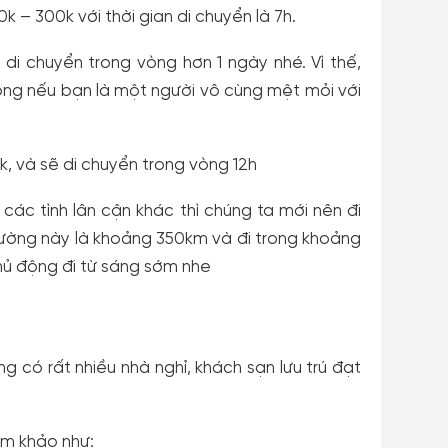
 – 300k với thời gian di chuyển là 7h.
 di chuyển trong vòng hơn 1 ngày nhé. Vì thế,
ông nếu bạn là một người vô cùng mệt mỏi với
k, và sẽ di chuyển trong vòng 12h
các tình lân cận khác thì chúng ta mới nên đi
ường này là khoảng 350km và đi trong khoảng
hủ động đi từ sáng sớm nhe
g có rất nhiều nhà nghỉ, khách sạn lưu trú đạt
am khảo như: