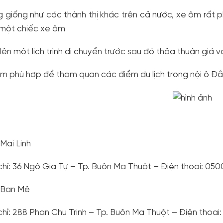
 giống như các thành thị khác trên cả nước, xe ôm rất 
một chiếc xe ôm
lên một lịch trình di chuyển trước sau đó thỏa thuận giá v
m phù hợp để tham quan các điểm du lịch trong nội ô Đắk 
 Mai Linh
chỉ: 36 Ngô Gia Tự – Tp. Buôn Ma Thuột – Điện thoai: 0500
 Ban Mê
chỉ: 288 Phan Chu Trinh – Tp. Buôn Ma Thuột – Điện thoai: