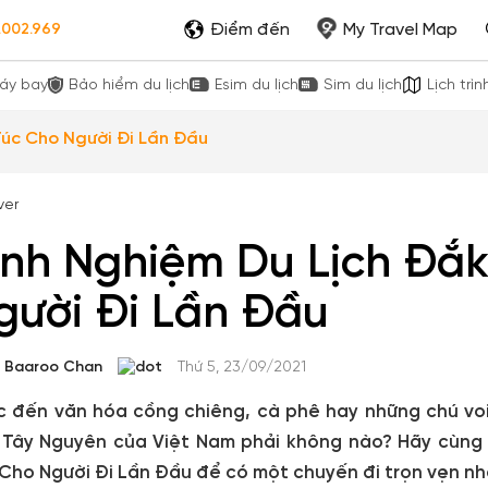
Điểm đến
My Travel Map
.002.969
áy bay
Bảo hiểm du lịch
Esim du lịch
Sim du lịch
Lịch trìn
Túc Cho Người Đi Lần Đầu
inh Nghiệm Du Lịch Đắk
gười Đi Lần Đầu
Baaroo Chan
Thứ 5, 23/09/2021
 đến văn hóa cồng chiêng, cà phê hay những chú voi
 Tây Nguyên của Việt Nam phải không nào? Hãy cùng
Cho Người Đi Lần Đầu để có một chuyến đi trọn vẹn nh