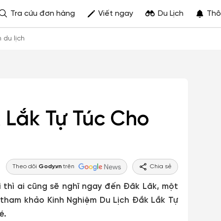
Tra cứu đơn hàng
Viết ngay
Du Lịch
Thô
h du lịch
 Lắk Tự Túc Cho
Theo dõi
Gody.vn
trên
Chia sẻ
 thì ai cũng sẽ nghĩ ngay đến Đăk Lăk, một
 tham khảo Kinh Nghiệm Du Lịch Đắk Lắk Tự
é.