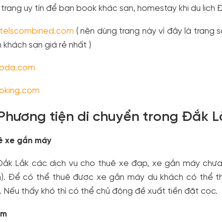
trang uy tín để bạn book khác sạn, homestay khi du lịch 
telscombined.com
( nên dùng trang này vì đây là trang 
 khách sạn giá rẻ nhất )
oda.com
oking.com
 Phương tiện di chuyển trong Đắk 
ê xe gắn máy
Đắk Lắk các dịch vụ cho thuê xe đạp, xe gắn máy chưa 
). Để có thể thuê được xe gắn máy du khách có thể thư
. Nếu thấy khó thì có thể chủ động đề xuất tiền đặt cọc.
ôm