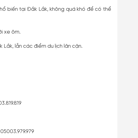
phổ biến tại Đắk Lắk, không quá khó để có thể
ới xe ôm.
Lắk, lẫn các điểm du lịch lân cận.
3.819.819
 05003.979.979