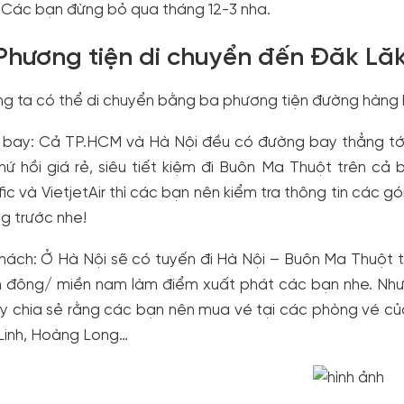
 Các bạn đừng bỏ qua tháng 12-3 nha.
 Phương tiện di chuyển đến Đăk Lă
g ta có thể di chuyển bằng ba phương tiện đường hàng k
bay: Cả TP.HCM và Hà Nội đều có đường bay thẳng tớ
hứ hồi giá rẻ, siêu tiết kiệm đi Buôn Ma Thuột trên cả 
fic và VietjetAir thì các bạn nên kiểm tra thông tin các 
g trước nhe!
hách: Ở Hà Nội sẽ có tuyến đi Hà Nội – Buôn Ma Thuột 
 đông/ miền nam làm điểm xuất phát các bạn nhe. Nhưng
 chia sẻ rằng các bạn nên mua vé tại các phòng vé củ
Linh, Hoàng Long…