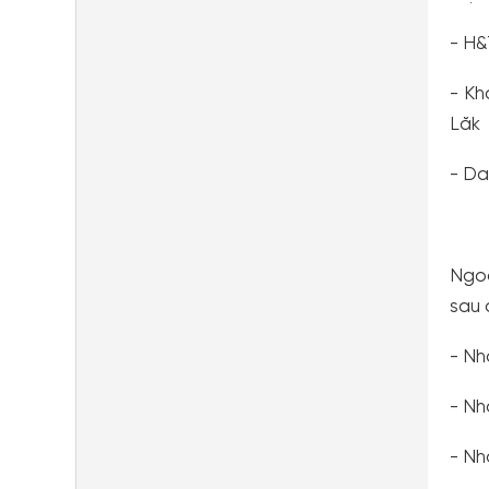
- H&
- Kh
Lăk
- Da
Ngoà
sau 
- Nh
- Nh
- Nh