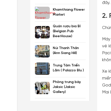
đây.
Palace Museum)
Khamthiang Flower
2.
Market
Quán rượu bia Bỉ
Chún
(Belgian Pub
BeerHouse)
Máy 
vé k
Núi Thanh Thản
Paci
(Ann Siang Hill)
khôn
Trung Tâm Triển
Lãm ( Palazzo Blu )
Xe k
miền
Phòng trưng bày
Gody
Jaksic (Jaksic
Mai 
Gallery)