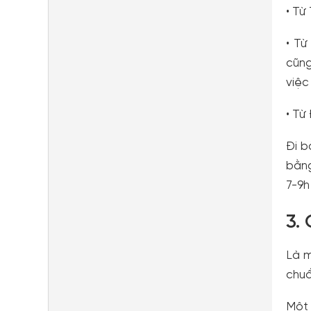
• Từ
• Từ
cũng
việc
• Từ
Đi b
bằng
7-9h
3.
Là m
chuẩ
Một 