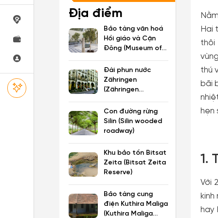
Địa điểm
Nằm 
Hai 
Bảo tàng văn hoá
Hồi giáo và Cận
thôi
Đông (Museum of
vùng
Islamic and Near
Eastern Cultures)
thú 
Đài phun nước
Zähringen
bãi 
(Zähringen
nhiệ
Fountain)
hẹn 
Con đường rừng
Silin (Silin wooded
roadway)
Khu bảo tồn Bitsat
1.
Zeita (Bitsat Zeita
Reserve)
Với 
Bảo tàng cung
kinh
điện Kuthira Maliga
hay 
(Kuthira Maliga