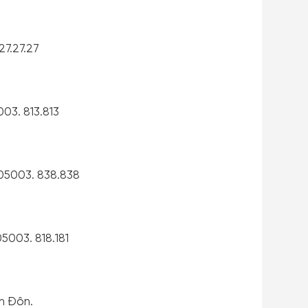
27.27.27
003. 813.813
 05003. 838.838
5003. 818.181
n Đôn.