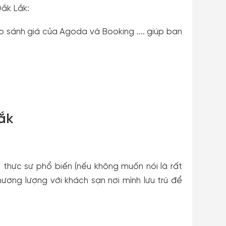
Đắk Lắk:
so sánh giá của Agoda và Booking .... giúp bạn
Lắk
thực sự phổ biến (nếu không muốn nói là rất
ơng lượng với khách sạn nơi mình lưu trú để