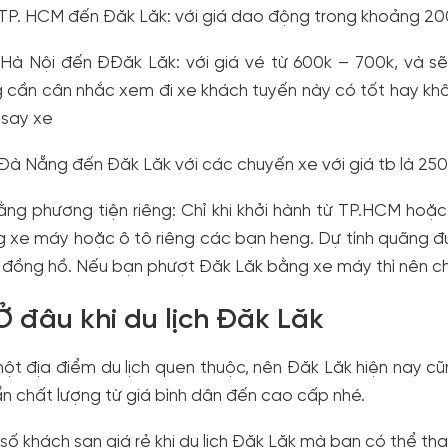
 TP. HCM đến Đăk Lăk: với giá dao động trong khoảng 200k
 Hà Nội đến ĐĐăk Lăk: với giá vé từ 600k – 700k, và sẽ
 cần cân nhắc xem đi xe khách tuyến này có tốt hay kh
 say xe
 Đà Nẵng đến Đăk Lăk với các chuyến xe với giá tb là 250
ằng phương tiện riêng: Chỉ khi khởi hành từ TP.HCM hoặc 
 xe máy hoặc ô tô riêng các bạn heng. Dự tính quãng đ
 đồng hồ. Nếu bạn phượt Đăk Lăk bằng xe máy thì nên c
 Ở đâu khi du lịch Đăk Lăk
ột địa điểm du lịch quen thuộc, nên Đăk Lăk hiện nay cũn
n chất lượng từ giá bình dân đến cao cấp nhé.
số khách sạn giá rẻ khi du lịch Đăk Lăk mà bạn có thể th