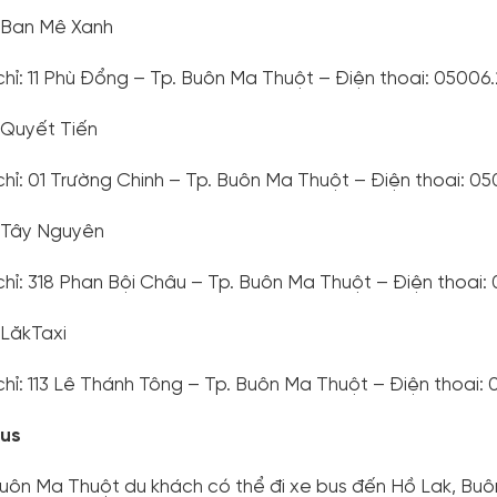
 Ban Mê Xanh
chỉ: 11 Phù Đổng – Tp. Buôn Ma Thuột – Điện thoai: 05006.
 Quyết Tiến
chỉ: 01 Trường Chinh – Tp. Buôn Ma Thuột – Điện thoai: 05
 Tây Nguyên
chỉ: 318 Phan Bội Châu – Tp. Buôn Ma Thuột – Điện thoai:
LăkTaxi
chỉ: 113 Lê Thánh Tông – Tp. Buôn Ma Thuột – Điện thoai: 0
bus
uôn Ma Thuột du khách có thể đi xe bus đến Hồ Lak, Buô