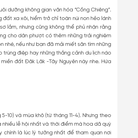
uôi dưỡng không gian văn hóa “Cồng Chiêng”.
 đất xa xôi, hiểm trở chỉ toàn núi non hẻo lánh
g sơ lắm, nhưng cũng không thể phủ nhận rằng
ưởng cho dân phượt có thêm những trải nghiệm
uôn nhé, nếu như bạn đã mải miết săn tìm những
o trùng điệp hay những thắng cảnh du lịch náo
 với miền đất Đăk Lăk -Tây Nguyên này nhe. Hứa
 5-10) và mùa khô (từ tháng 11-4). Nhưng theo
ra nhiều lễ hội nhất và thời điểm mà hoa dã quỳ
 chính là lúc lý tưởng nhất để tham quan nơi