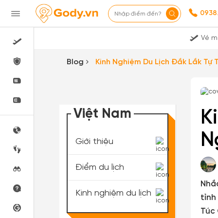
0938
Nhập điểm đến?
Vé m
Blog
Kinh Nghiệm Du Lịch Đắk Lắk Tự 
Việt Nam
K
N
Giới thiệu
Điểm du lịch
Nhắc
Kinh nghiệm du lịch
tỉnh
Túc 