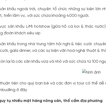
sân khấu ngoài trời, chuyên tổ chức những sự kiện lớn 
t, triển lãm vv.. với sức chứa khoảng 4000 người.
vực sân khấu LiMi hotshow (giữa hồ cá koi & thác nước)
g đoàn khách siêu vip
sân khấu trong nhà trung tâm hội nghị & tiệc cưới: chuyên 
 cưới, gala dinner, và các sự kiện văn hoá nghệ thuật & thờ
còn lại là các sân khấu vừa và nhỏ với sức chứa từ 100 ng
thuận tiện cho quý bạn bè và các đơn vị tour có thể dễ dàng 
budling ở đây
quy tụ nhiều mặt hàng nông sản, thổ cẩm địa phương