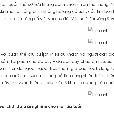
 tại, quần thể sở hữu khung cảnh thiên nhiên thơ mộng. “
kin mới lạ: Lồng chim khổng lồ, làng cổ tích, cầu tím bê
 quan bảo tàng cổ vật với chủ đề “Văn hoá đời sống & Vă
với quần thể khu du lịch Pi Ni du khách và người dân 
sắm tại phiên chợ đá quý - đá bán quý, chụp ảnh studio,
cắm trại dã ngoại ngoài trời, tham gia các hoạt động 
du lịch quỷ núi - suối ma, làng cổ tích cùng nhiều trải nghi
 mây, khu vườn thiền vi diệu thức & khu lạc dương tiên cản
vui chơi đa trải nghiệm cho mọi lứa tuổi