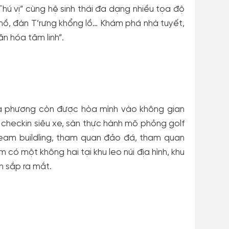
Thú vị” cùng hệ sinh thái đa dạng nhiều tọa độ
n hồ, đàn T’rưng khổng lồ… Khám phá nhà tuyết,
n hóa tâm linh”.
địa phương còn được hòa mình vào không gian
 checkin siêu xe, sàn thực hành mô phỏng golf
team buildling, tham quan đảo đá, tham quan
ệm có một không hai tại khu leo núi địa hình, khu
h sắp ra mắt.