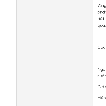
Vùng
phẩm
dệt 
quà.
Các 
Ngoà
nướ
Giá 
Hiện