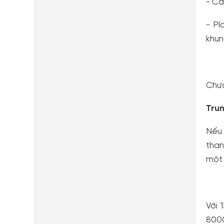
- Cá
- Pl
khun
Chưa
Trun
Nếu 
than
một 
Với 
8000