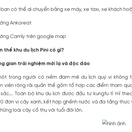
bạn có thể di chuyển bằng xe máy, xe taxi, xe khách ho
ớng Ankoreat
ớng Camly trên google map
 thể khu du lịch Pini có gì?
g gian trải nghiệm mới lạ và độc đáo
ột trong người có niềm đam mê du lịch quý vị không t
n viên rộng rãi quần thể gồm tổ hợp các điểm tham quan, 
sắc…. Toàn bộ khu du lịch được đầu tư kungfu tỉ mỉ th
00 đơn vị cây xanh, kết hợp ghềnh nước và đa tầng thực
hững loài cây cổ thụ với tuổi đời lớn.