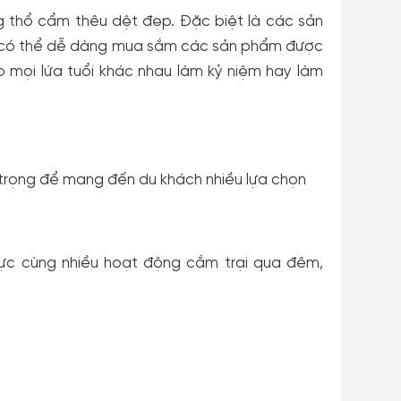
g thổ cẩm thêu dệt đẹp. Đặc biệt là các sản
ch có thể dễ dàng mua sắm các sản phẩm được
o mọi lứa tuổi khác nhau làm kỷ niệm hay làm
 trọng để mang đến du khách nhiều lựa chọn
ực cùng nhiều hoạt động cắm trại qua đêm,