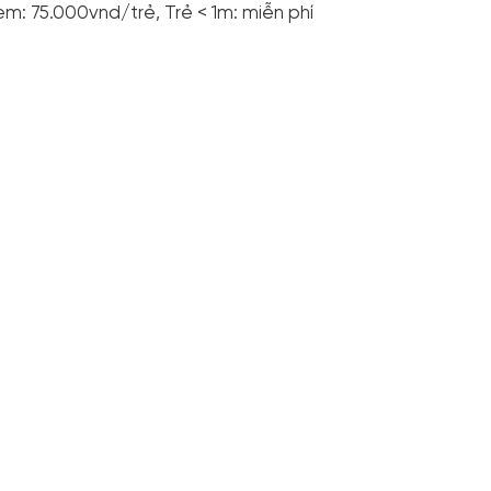
em: 75.000vnd/trẻ, Trẻ < 1m: miễn phí
m Đồng
Đà Lạt
y mạnh dạn Viết blog chia sẻ trải nghiệm về chuyến đi, chia s
nh trình. Đơn giản và dễ dàng nhưng lại giúp cho rất nhiều người
Viết Blog Ngay
p nhật vào ngày 7/08/2023
Love
2 Bình luận
Chia sẻ