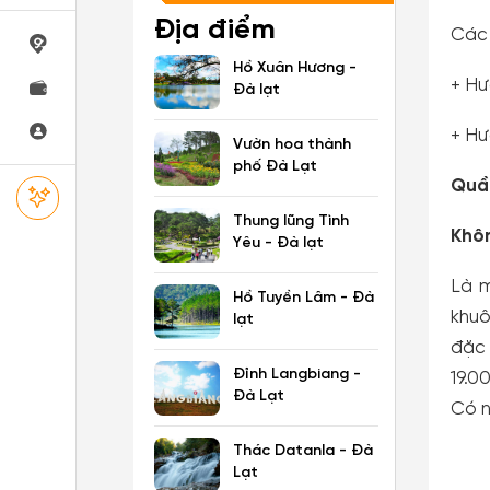
Địa điểm
Các 
Hồ Xuân Hương -
+ Hư
Đà lạt
+ Hư
Vườn hoa thành
phố Đà Lạt
Quần
Thung lũng Tình
Khôn
Yêu - Đà lạt
Là m
Hồ Tuyền Lâm - Đà
khuô
lạt
đặc 
Đỉnh Langbiang -
19.0
Đà Lạt
Có n
Thác Datanla - Đà
Lạt