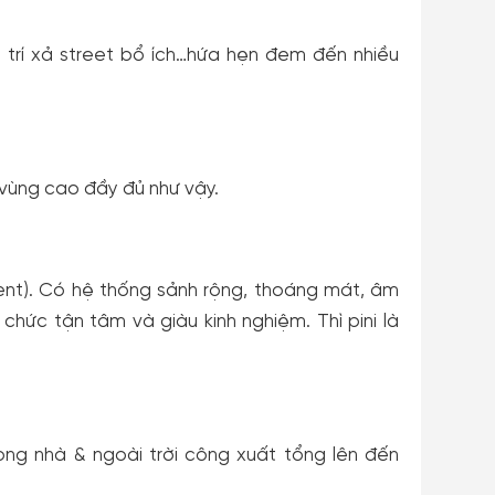
 trí xả street bổ ích…hứa hẹn đem đến nhiều
m vùng cao đầy đủ như vậy.
vent). Có hệ thống sảnh rộng, thoáng mát, âm
hức tận tâm và giàu kinh nghiệm. Thì pini là
rong nhà & ngoài trời công xuất tổng lên đến