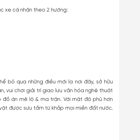
ặc xe cá nhân theo 2 hướng:
hể bỏ qua những điều mới lạ nơi đây, sở hữu
vui chơi giải trí giao lưu văn hóa nghệ thuật
eo đồ án mê lộ & ma trận. Với mật độ phủ hơn
 vật được sưu tầm từ khắp mọi miền đất nước.