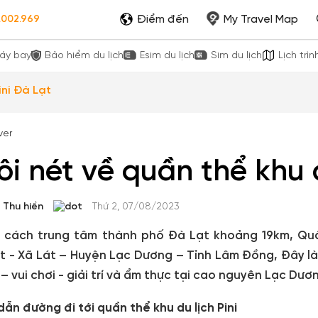
Điểm đến
My Travel Map
.002.969
áy bay
Bảo hiểm du lịch
Esim du lịch
Sim du lịch
Lịch trìn
ini Đà Lạt
ôi nét về quần thể khu d
Thu hiền
Thứ 2, 07/08/2023
cách trung tâm thành phố Đà Lạt khoảng 19km, Quần 
t - Xã Lát – Huyện Lạc Dương – Tỉnh Lâm Đồng, Đây 
– vui chơi - giải trí và ẩm thực tại cao nguyên Lạc Dư
dẫn đường đi tới quần thể khu du lịch Pini