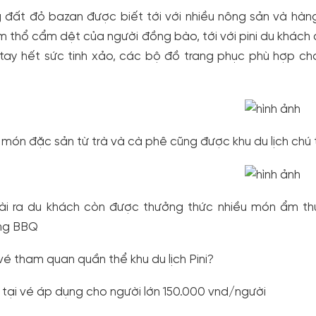
 đất đỏ bazan được biết tới với nhiều nông sản và hàn
 thổ cẩm dệt của người đồng bào, tới với pini du khá
tay hết sức tinh xảo, các bộ đồ trang phục phù hợp ch
món đặc sản từ trà và cà phê cũng được khu du lịch chú
i ra du khách còn được thưởng thức nhiều món ẩm th
ng BBQ
vé tham quan quần thể khu du lịch Pini?
 tại vé áp dụng cho người lớn 150.000 vnd/người