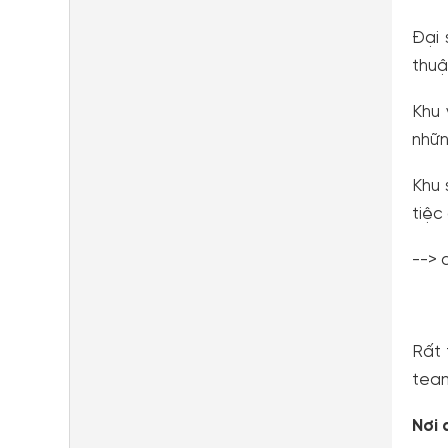
Đại 
thuậ
Khu 
nhữn
Khu 
tiệc
--> 
Rất 
team
Nơi 