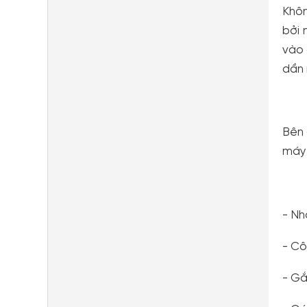
Khôn
bởi 
vào 
dần 
Bên 
máy 
- Nh
- Cô
- G