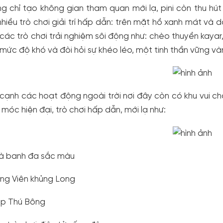
g chỉ tạo không gian tham quan mới lạ, pini còn thu h
nhiều trò chơi giải trí hấp dẫn: trên mặt hồ xanh mát và
các trò chơi trải nghiệm sôi động như: chèo thuyền kayar
mức độ khó và đòi hỏi sự khéo léo, một tinh thần vững và
cạnh các hoạt động ngoài trời nơi đây còn có khu vui chơi 
móc hiện đại, trò chơi hấp dẫn, mới lạ như:
à banh đa sắc màu
ng Viên khủng Long
ắp Thú Bông