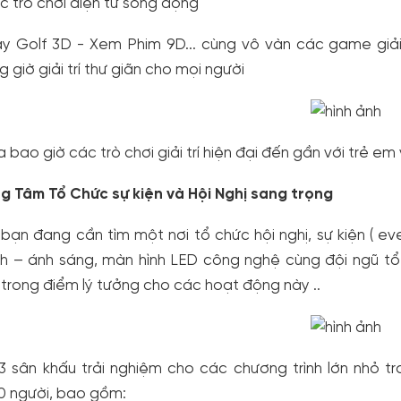
c trò chơi điện tử sống động
ay Golf 3D - Xem Phim 9D... cùng vô vàn các game giải
g giờ giải trí thư giãn cho mọi người
 bao giờ các trò chơi giải trí hiện đại đến gần với trẻ e
g Tâm Tổ Chức sự kiện và Hội Nghị sang trọng
bạn đang cần tìm một nơi tổ chức hội nghị, sự kiện ( e
h – ánh sáng, màn hình LED công nghệ cùng đội ngũ tổ c
trong điểm lý tưởng cho các hoạt động này ..
13 sân khấu trải nghiệm cho các chương trình lớn nhỏ t
 người, bao gồm: