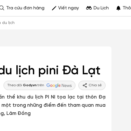
Tra cứu đơn hàng
Viết ngay
Du Lịch
Thô
h du lịch
u lịch pini Đà Lạt
Theo dõi
Gody.vn
trên
Chia sẻ
thể khu du lịch PI NI tọa lạc tại thôn Đạ
là một trong những điểm đến tham quan mua
ơng, Lâm Đồng