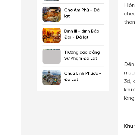
Hiện
Chợ Âm Phủ - Đà
chec
lạt
tham
Dinh III - dinh Bảo
Đại - Đà lạt
Trường cao đẳng
Sư Phạm Đà Lạt
Đến 
mua 
Chùa Linh Phước -
Đà Lạt
3d, 
khu 
làng
Khu 