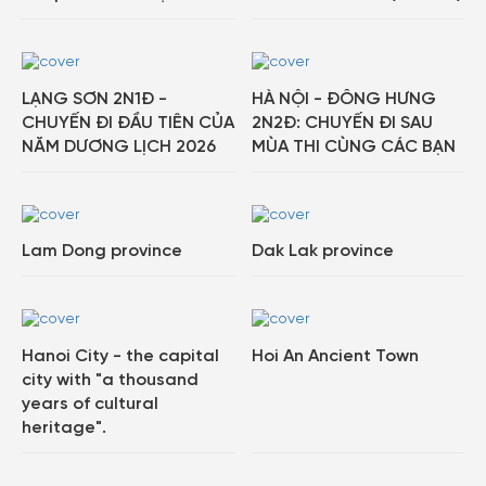
LẠNG SƠN 2N1Đ -
HÀ NỘI - ĐÔNG HƯNG
CHUYẾN ĐI ĐẦU TIÊN CỦA
2N2Đ: CHUYẾN ĐI SAU
NĂM DƯƠNG LỊCH 2026
MÙA THI CÙNG CÁC BẠN
Lam Dong province
Dak Lak province
Hanoi City - the capital
Hoi An Ancient Town
city with "a thousand
years of cultural
heritage".