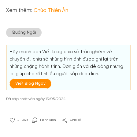
Xem thêm:
Chùa Thiên Ấn
Quảng Ngãi
Hãy mạnh dạn Viết blog chia sẻ trải nghiệm về
chuyến đi, chia sẻ những hình ảnh được ghi lại trên
những chặng hành trình. Đơn giản và dễ dàng nhưng
lại giúp cho rất nhiều người sắp đi du lịch.
Viết Blog Ngay
Đã cập nhật vào ngày 13/05/2024
4
Love
1 Bình luận
Chia sẻ