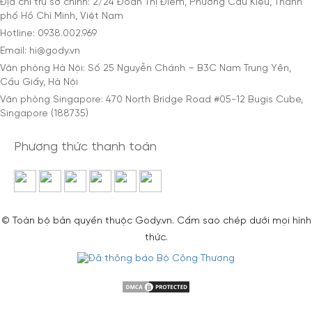
Địa chỉ trụ sở chính: 2/24 Đoàn Thị Điểm, Phường Cầu Kiệu, Thành
phố Hồ Chí Minh, Việt Nam
Hotline: 0938.002.969
Email: hi@gody.vn
Văn phòng Hà Nội: Số 25 Nguyễn Chánh – B3C Nam Trung Yên,
Cầu Giấy, Hà Nội
Văn phòng Singapore: 470 North Bridge Road #05-12 Bugis Cube,
Singapore (188735)
Phương thức thanh toán
© Toàn bộ bản quyền thuộc Gody.vn. Cấm sao chép dưới mọi hình
thức.