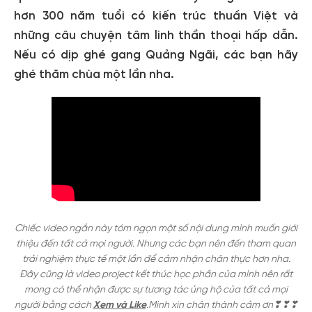
hơn 300 năm tuổi có kiến trúc thuần Việt và
những câu chuyện tâm linh thần thoại hấp dẫn.
Nếu có dịp ghé gang Quảng Ngãi, các bạn hãy
ghé thăm chùa một lần nha.
Chiếc video ngắn này tóm ngọn một số nội dung mình muốn giới
thiệu đến tất cả mọi người. Nhưng các bạn nên đến tham quan
trải nghiệm thực tế một lần để cảm nhận chân thực hơn nha.
Đây cũng là video project kết thúc học phần của mình nên rất
mong có thể nhận được sự tương tác ủng hộ của tất cả mọi
người bằng cách
Xem và Like
.
Mình xin chân thành cảm ơn❣❣❣