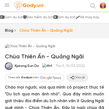
Esim du lịch
Bảo hiểm du lịch
Sim du lịch
Vé máy bay
Blog
Chùa Thiên Ấn - Quảng Ngãi
Chùa Thiên Ấn - Quảng Ngãi
Kyeong Eun Do
Thứ 5, 10/03/2022
Theo dõi
Gody.vn
trên
Chia sẻ
Chào mọi người, vừa qua mình có project thực tế
"Du lịch qua màn ảnh nhỏ". Qua đây mình muốn
giới thiệu địa điểm du lịch nhân văn ở Quảng Ngãi
quê mình - Chùa Thiên Ấn. Đây là ngôi chùa đã