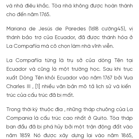
và nhà điêu khắc. Tòa nhà không được hoàn thành
cho đến năm 1765.
Mariana de Jesús de Paredes (1618 cường45), vị
thánh bảo trợ của Ecuador, đã được thánh hóa ở
La Compañía mà cô chọn làm nhà vĩnh viễn.
La Compañía từng là trụ sở của dòng Tên tại
Ecuador và cũng là một trường học. Sau khi trục
xuất Dòng Tên khỏi Ecuador vào năm 1767 bởi Vua
Charles III , [1] nhiều văn bản mô tả lịch sử và kiến ​​
trúc của cấu trúc đã bị mất.
Trong thời kỳ thuộc địa , những tháp chuông của La
Compania là cấu trúc cao nhất ở Quito. Tòa tháp
ban đầu đã bị phá hủy bởi một trận động đất vào
năm 1859. Nó được xây dựng lại vào năm 1865,