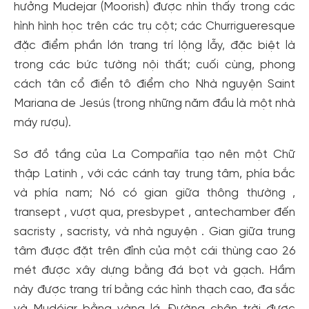
hưởng Mudejar (Moorish) được nhìn thấy trong các
hình hình học trên các trụ cột; các Churrigueresque
đặc điểm phần lớn trang trí lộng lẫy, đặc biệt là
trong các bức tường nội thất; cuối cùng, phong
cách tân cổ điển tô điểm cho Nhà nguyện Saint
Mariana de Jesús (trong những năm đầu là một nhà
máy rượu).
Sơ đồ tầng của La Compañía tạo nên một Chữ
thập Latinh , với các cánh tay trung tâm, phía bắc
và phía nam; Nó có gian giữa thông thường ,
transept , vượt qua, presbypet , antechamber đến
sacristy , sacristy, và nhà nguyện . Gian giữa trung
tâm được đặt trên đỉnh của một cái thùng cao 26
mét được xây dựng bằng đá bọt và gạch. Hầm
này được trang trí bằng các hình thạch cao, đa sắc