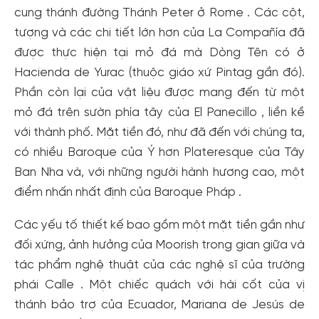
cung thánh đường Thánh Peter ở Rome . Các cột,
tượng và các chi tiết lớn hơn của La Compañía đã
được thực hiện tại mỏ đá mà Dòng Tên có ở
Hacienda de Yurac (thuộc giáo xứ Pintag gần đó).
Phần còn lại của vật liệu được mang đến từ một
mỏ đá trên sườn phía tây của El Panecillo , liền kề
với thành phố. Mặt tiền đó, như đã đến với chúng ta,
có nhiều Baroque của Ý hơn Plateresque của Tây
Ban Nha và, với những người hành hương cao, một
điểm nhấn nhất định của Baroque Pháp .
Các yếu tố thiết kế bao gồm một mặt tiền gần như
đối xứng, ảnh hưởng của Moorish trong gian giữa và
tác phẩm nghệ thuật của các nghệ sĩ của trường
phái Calle . Một chiếc quách với hài cốt của vị
thánh bảo trợ của Ecuador, Mariana de Jesús de