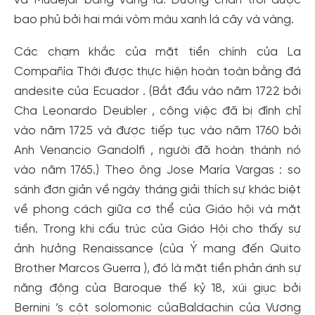
và Mudéjar bằng vàng lá. Đường chân trời được
bao phủ bởi hai mái vòm màu xanh lá cây và vàng.
Các chạm khắc của mặt tiền chính của La
Compañía Thời được thực hiện hoàn toàn bằng đá
andesite của Ecuador . (Bắt đầu vào năm 1722 bởi
Cha Leonardo Deubler , công việc đã bị đình chỉ
vào năm 1725 và được tiếp tục vào năm 1760 bởi
Anh Venancio Gandolfi , người đã hoàn thành nó
vào năm 1765.) Theo ông Jose María Vargas : so
sánh đơn giản về ngày tháng giải thích sự khác biệt
về phong cách giữa cơ thể của Giáo hội và mặt
tiền. Trong khi cấu trúc của Giáo Hội cho thấy sự
ảnh hưởng Renaissance (của Ý mang đến Quito
Brother Marcos Guerra ), đó là mặt tiền phản ánh sự
năng động của Baroque thế kỷ 18, xúi giục bởi
Bernini ‘s cột solomonic củaBaldachin của Vương