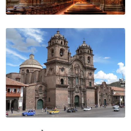
Tạo tài khoản nhanh - nhận nhiều ưu
đãi!
Tạo tài khoản để có thể
nhận ngay các ưu đãi
hấp dẫn