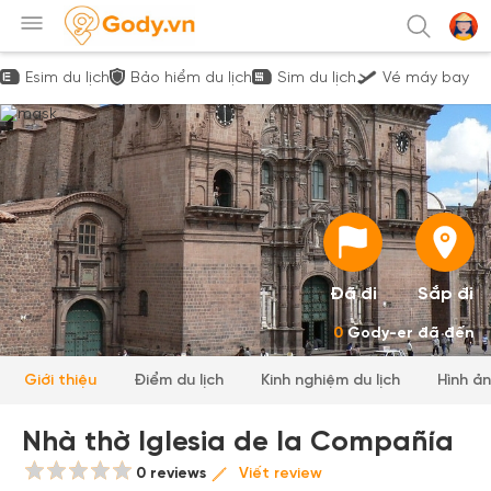
Esim du lịch
Bảo hiểm du lịch
Sim du lịch
Vé máy bay
Đã đi
Sắp đi
0
Gody-er đã đến
Giới thiệu
Điểm du lịch
Kinh nghiệm du lịch
Hình ả
Nhà thờ Iglesia de la Compañía
0 reviews
Viết review