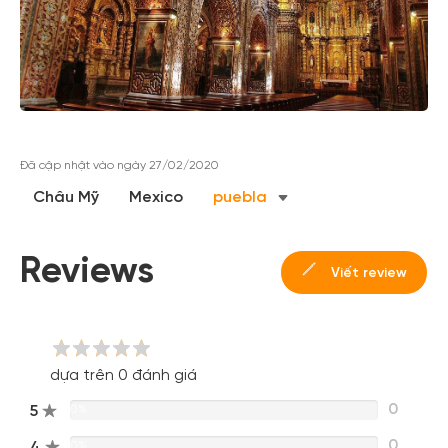
Đã cập nhật vào ngày 27/02/2020
Châu Mỹ
Mexico
puebla
Reviews
Viết review
dựa trên 0 đánh giá
0
5
0%
0
4
0%