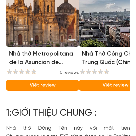
Nhà thờ Metropolitana
Nhà Thờ Công Chú
de la Asuncion de
Trung Quốc (Chine
Maria (Catedral
princess church)
0 reviews
0
Metropolitana de la
Viết review
Viết review
Asuncion de Maria)
1:GIỚI THIỆU CHUNG :
Nhà thờ Dòng Tên này với mặt tiền