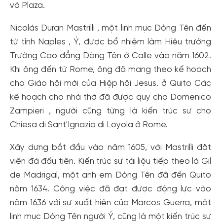
và Plaza.
Nicolás Duran Mastrilli , một linh mục Dòng Tên đến
từ tỉnh Naples , Ý, được bổ nhiệm làm Hiệu trưởng
Trường Cao đẳng Dòng Tên ở Calle vào năm 1602.
Khi ông đến từ Rome, ông đã mang theo kế hoạch
cho Giáo hội mới của Hiệp hội Jesus. ở Quito Các
kế hoạch cho nhà thờ đã được quy cho Domenico
Zampieri , người cũng từng là kiến ​​trúc sư cho
Chiesa di Sant'Ignazio di Loyola ở Rome.
Xây dựng bắt đầu vào năm 1605, với Mastrilli đặt
viên đá đầu tiên. Kiến trúc sư tài liệu tiếp theo là Gil
de Madrigal, một anh em Dòng Tên đã đến Quito
năm 1634. Công việc đã đạt được động lực vào
năm 1636 với sự xuất hiện của Marcos Guerra, một
linh mục Dòng Tên người Ý, cũng là một kiến ​​trúc sư