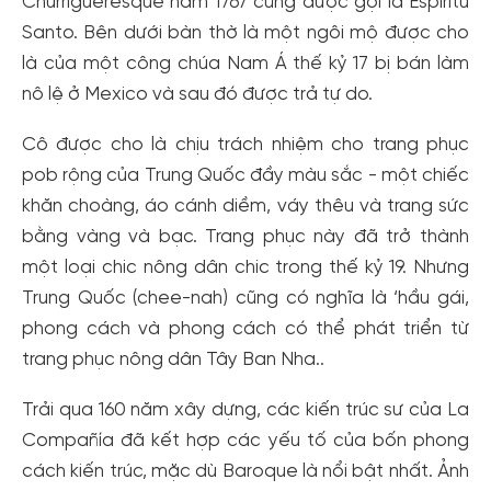
Churrigueresque năm 1767 cũng được gọi là Espíritu
Santo. Bên dưới bàn thờ là một ngôi mộ được cho
là của một công chúa Nam Á thế kỷ 17 bị bán làm
nô lệ ở Mexico và sau đó được trả tự do.
Cô được cho là chịu trách nhiệm cho trang phục
pob rộng của Trung Quốc đầy màu sắc - một chiếc
khăn choàng, áo cánh diềm, váy thêu và trang sức
bằng vàng và bạc. Trang phục này đã trở thành
một loại chic nông dân chic trong thế kỷ 19. Nhưng
Trung Quốc (chee-nah) cũng có nghĩa là ‘hầu gái,
phong cách và phong cách có thể phát triển từ
trang phục nông dân Tây Ban Nha..
Trải qua 160 năm xây dựng, các kiến ​​trúc sư của La
Compañía đã kết hợp các yếu tố của bốn phong
cách kiến ​​trúc, mặc dù Baroque là nổi bật nhất. Ảnh