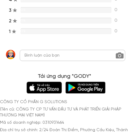
0
3
0%
0
2
0%
0
1
0%
Tải ứng dụng "GODY"
CÔNG TY CỔ PHẦN G SOLUTIONS
(Tên cũ: CÔNG TY CP TƯ VẤN ĐẦU TƯ VÀ PHÁT TRIỂN GIẢI PHÁP
THƯƠNG MẠI VIỆT NAM)
Mã số doanh nghiệp: 0310931464
Địa chỉ trụ sở chính: 2/24 Đoàn Thị Điểm, Phường Cầu Kiệu, Thành