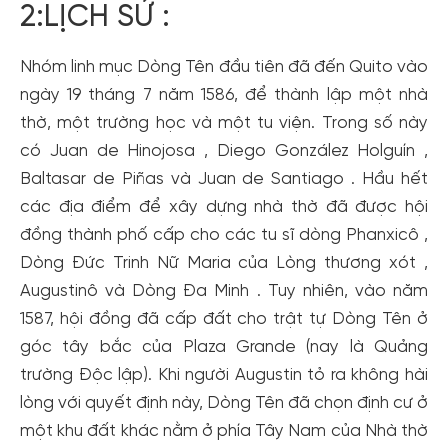
2:LỊCH SỬ :
dành cho thành viên đến từ các đối tác của Gody.vn dành
cho cộng đồng.
Nhóm linh mục Dòng Tên đầu tiên đã đến Quito vào
Đăng ký
ngày 19 tháng 7 năm 1586, để thành lập một nhà
Hoặc đăng nhập bằng
thờ, một trường học và một tu viện. Trong số này
Đăng nhập Facebook
Đăng nhập Google
có Juan de Hinojosa , Diego González Holguín ,
Baltasar de Piñas và Juan de Santiago . Hầu hết
các địa điểm để xây dựng nhà thờ đã được hội
đồng thành phố cấp cho các tu sĩ dòng Phanxicô ,
Dòng Đức Trinh Nữ Maria của Lòng thương xót ,
Augustinô và Dòng Đa Minh . Tuy nhiên, vào năm
1587, hội đồng đã cấp đất cho trật tự Dòng Tên ở
góc tây bắc của Plaza Grande (nay là Quảng
trường Độc lập). Khi người Augustin tỏ ra không hài
lòng với quyết định này, Dòng Tên đã chọn định cư ở
một khu đất khác nằm ở phía Tây Nam của Nhà thờ