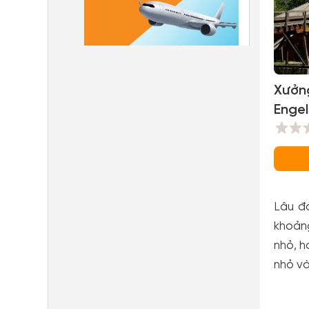
Xưởn
Enge
(Enge
Lâu đ
khoảng
nhỏ, h
nhỏ v