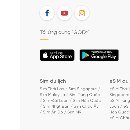
FB
YT
IG
Tải ứng dụng "GODY"
Tải ứng dụng
Tải ứng dụng
"GODY"
"GODY"
Sim du lịch
eSIM du 
Sim Thái Lan
/
Sim Singapore
/
eSIM Thái 
Sim Malaysia
/
Sim Trung Quốc
Singapore
/
Sim Đài Loan
/
Sim Hàn Quốc
eSIM Trun
/
Sim Nhật Bản
/
Sim Châu Âu
Loan
/
eS
/
Sim Ấn Độ
/
Sim Mỹ
Hàn Quốc
eSIM Châu