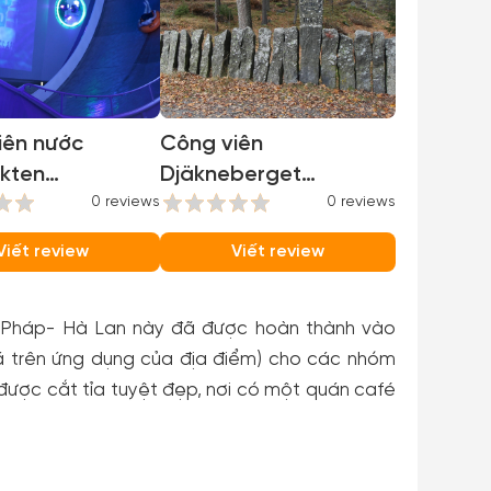
iên nước
Công viên
kten
Djäkneberget
nkten
0 reviews
(Djäkneberget)
0 reviews
bad)
Viết review
Viết review
 Pháp- Hà Lan này đã được hoàn thành vào
iá trên ứng dụng của địa điểm) cho các nhóm
 được cắt tỉa tuyệt đẹp, nơi có một quán café