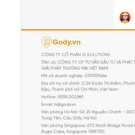
CÔNG TY CỔ PHẦN G SOLUTIONS
(Tên cũ: CÔNG TY CP TƯ VẤN ĐẦU TƯ VÀ PHÁT 
GIẢI PHÁP THƯƠNG MẠI VIỆT NAM)
Mã số doanh nghiệp: 0310931464
Địa chỉ trụ sở chính: 2/24 Đoàn Thị Điểm, Phư
Kiệu, Thành phố Hồ Chí Minh, Việt Nam
Hotline: 0938.002.969
Email: hi@gody.vn
Văn phòng Hà Nội: Số 25 Nguyễn Chánh – B3
Trung Yên, Cầu Giấy, Hà Nội
Văn phòng Singapore: 470 North Bridge Road 
Bugis Cube, Singapore (188735)