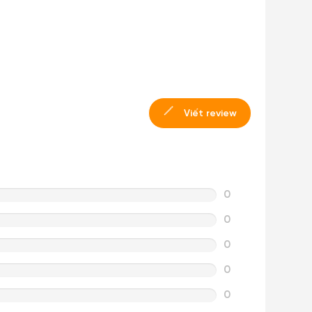
Viết review
0
0
0
0
0