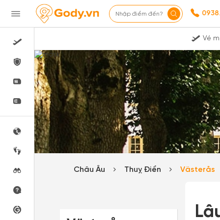
0938
Nhập điểm đến?
Vé m
Châu Âu
Thuỵ Điển
Västerås
Lâu