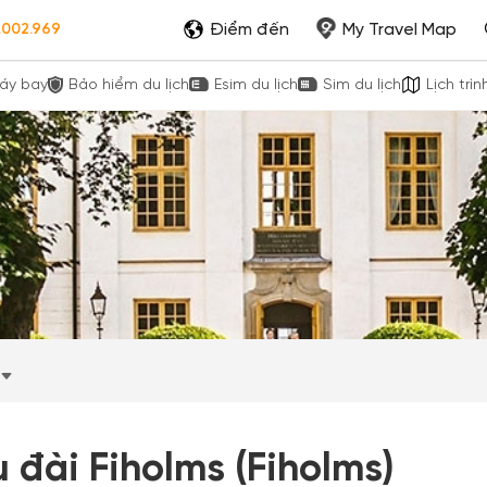
Điểm đến
My Travel Map
.002.969
áy bay
Bảo hiểm du lịch
Esim du lịch
Sim du lịch
Lịch trìn
 đài Fiholms (Fiholms)