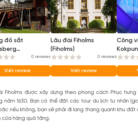
g đồ sắt
Lâu đài Fiholms
Công v
lsberg
(Fiholms)
Kokpun
lsberg Ironworks)
0 reviews
0 reviews
(Kokpu
Action
Viết review
Viết review
ài Fiholms được xây dựng theo phong cách Phục hưng
 năm 1630. Bạn có thể đặt các tour du lịch tư nhân (g
oặc nếu không, bạn sẽ phải đi lang thang quanh khu đất
à cửa hàng quà tặng.