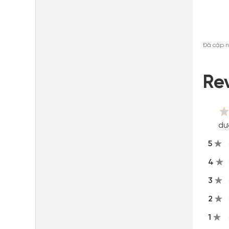
Đã cập n
Re
dự
5
4
3
2
1