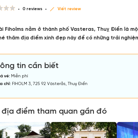
0 reviews
Viết review
ài Fiholms nằm ở thành phố Vasteras, Thuỵ Điển là mộ
hé thăm địa điểm xinh đẹp này để có những trải nghiệm
ông tin cần biết
á vé:
Miễn phí
a chỉ:
FIHOLM 3, 725 92 Västerås, Thuỵ Điển
 địa điểm tham quan gần đó