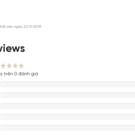
hật vào ngày 23/11/2019
views
a trên 0 đánh giá
0%
0%
0%
0%
0%