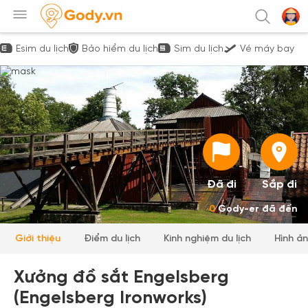
Esim du lịch
Bảo hiểm du lịch
Sim du lịch
Vé máy bay
Đã đi
Sắp đi
0
Gody-er đã đến
Giới thiệu
Điểm du lịch
Kinh nghiệm du lịch
Hình ả
Xưởng đồ sắt Engelsberg
(Engelsberg Ironworks)