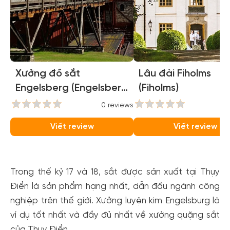
Xưởng đồ sắt
Lâu đài Fiholms
Engelsberg (Engelsberg
(Fiholms)
Ironworks)
0 reviews
0
Viết review
Viết review
Trong thế kỷ 17 và 18, sắt được sản xuất tại Thụy
Điển là sản phẩm hạng nhất, dẫn đầu ngành công
nghiệp trên thế giới. Xưởng luyện kim Engelsburg là
ví dụ tốt nhất và đầy đủ nhất về xưởng quặng sắt
của Thụy Điển.