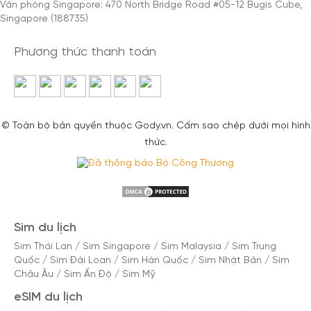
Văn phòng Singapore: 470 North Bridge Road #05-12 Bugis Cube,
Singapore (188735)
Phương thức thanh toán
© Toàn bộ bản quyền thuộc Gody.vn. Cấm sao chép dưới mọi hình
thức.
Sim du lịch
Sim Thái Lan
/
Sim Singapore
/
Sim Malaysia
/
Sim Trung
Quốc
/
Sim Đài Loan
/
Sim Hàn Quốc
/
Sim Nhật Bản
/
Sim
Châu Âu
/
Sim Ấn Độ
/
Sim Mỹ
eSIM du lịch