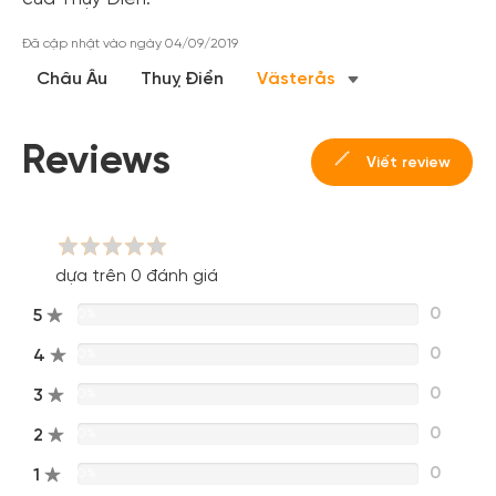
Đã cập nhật vào ngày 04/09/2019
Châu Âu
Thuỵ Điển
Västerås
Tạo tài khoản nhanh - nhận nhiều ưu
đãi!
Reviews
Viết review
Tạo tài khoản để có thể
nhận ngay các ưu đãi
hấp dẫn
dành cho thành viên đến từ các đối tác của Gody.vn dành
cho cộng đồng.
Đăng ký
dựa trên 0 đánh giá
Hoặc đăng nhập bằng
0
5
0%
Đăng nhập Facebook
Đăng nhập Google
0
4
0%
0
3
0%
0
2
0%
0
1
0%