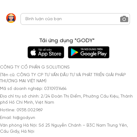
Tải ứng dụng "GODY"
CÔNG TY CỔ PHẦN G SOLUTIONS
(Tên cũ: CÔNG TY CP TƯ VẤN ĐẦU TƯ VÀ PHÁT TRIỂN GIẢI PHÁP
THƯƠNG MẠI VIỆT NAM)
Mã số doanh nghiệp: 0310931464
Địa chỉ trụ sở chính: 2/24 Đoàn Thị Điểm, Phường Cầu Kiệu, Thành
phố Hồ Chí Minh, Việt Nam
Hotline: 0938.002.969
Email: hi@gody.vn
Văn phòng Hà Nội: Số 25 Nguyễn Chánh – B3C Nam Trung Yên,
Cầu Giấy, Hà Nội