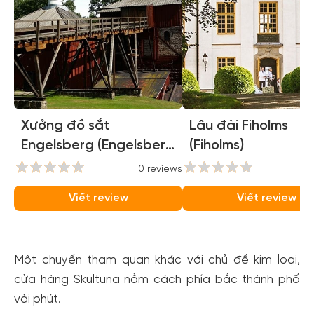
Xưởng đồ sắt
Lâu đài Fiholms
Engelsberg (Engelsberg
(Fiholms)
Ironworks)
0 reviews
0
Viết review
Viết review
Một chuyến tham quan khác với chủ đề kim loại,
cửa hàng Skultuna nằm cách phía bắc thành phố
vài phút.