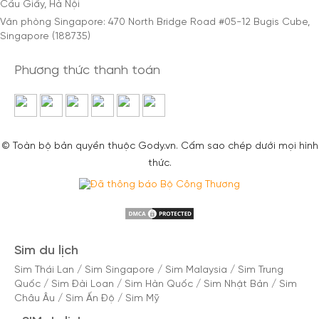
Cầu Giấy, Hà Nội
Văn phòng Singapore: 470 North Bridge Road #05-12 Bugis Cube,
Singapore (188735)
Phương thức thanh toán
© Toàn bộ bản quyền thuộc Gody.vn. Cấm sao chép dưới mọi hình
thức.
Sim du lịch
Sim Thái Lan
/
Sim Singapore
/
Sim Malaysia
/
Sim Trung
Quốc
/
Sim Đài Loan
/
Sim Hàn Quốc
/
Sim Nhật Bản
/
Sim
Châu Âu
/
Sim Ấn Độ
/
Sim Mỹ