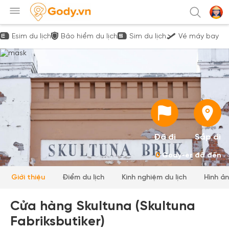
Esim du lịch
Bảo hiểm du lịch
Sim du lịch
Vé máy bay
Đã đi
Sắp đi
0
Gody-er đã đến
Giới thiệu
Điểm du lịch
Kinh nghiệm du lịch
Hình ả
Cửa hàng Skultuna (Skultuna
Fabriksbutiker)