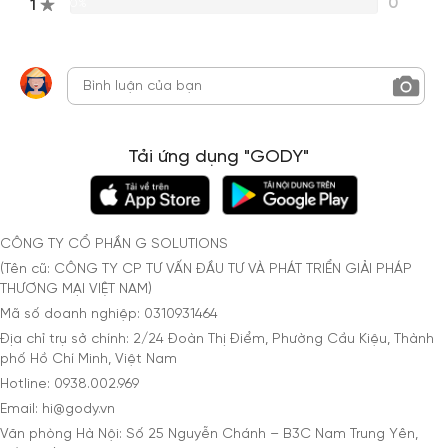
0
1
0%
Tải ứng dụng "GODY"
CÔNG TY CỔ PHẦN G SOLUTIONS
(Tên cũ: CÔNG TY CP TƯ VẤN ĐẦU TƯ VÀ PHÁT TRIỂN GIẢI PHÁP
THƯƠNG MẠI VIỆT NAM)
Mã số doanh nghiệp: 0310931464
Địa chỉ trụ sở chính: 2/24 Đoàn Thị Điểm, Phường Cầu Kiệu, Thành
phố Hồ Chí Minh, Việt Nam
Hotline: 0938.002.969
Email: hi@gody.vn
Văn phòng Hà Nội: Số 25 Nguyễn Chánh – B3C Nam Trung Yên,