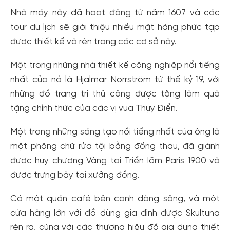
Nhà máy này đã hoạt động từ năm 1607 và các
tour du lịch sẽ giới thiệu nhiều mặt hàng phức tạp
được thiết kế và rèn trong các cơ sở này.
Một trong những nhà thiết kế công nghiệp nổi tiếng
nhất của nó là Hjalmar Norrström từ thế kỷ 19, với
những đồ trang trí thủ công được tặng làm quà
tặng chính thức của các vị vua Thụy Điển.
Một trong những sáng tạo nổi tiếng nhất của ông là
một phông chữ rửa tội bằng đồng thau, đã giành
được huy chương Vàng tại Triển lãm Paris 1900 và
Tạo tài khoản nhanh - nhận nhiều ưu
được trưng bày tại xưởng đồng.
đãi!
Có một quán café bên cạnh dòng sông, và một
Tạo tài khoản để có thể
nhận ngay các ưu đãi
hấp dẫn
cửa hàng lớn với đồ dùng gia đình được Skultuna
dành cho thành viên đến từ các đối tác của Gody.vn dành
rèn ra, cùng với các thương hiệu đồ gia dụng thiết
cho cộng đồng.