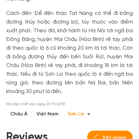
Cách đến: Để đến thác Tạt Nàng có thể đi bằng
đường thủy hoặc đường bộ, tùy thuộc vào điểm
xuất phát. Theo đó, khởi hành từ Hà Nội tới ngã ba
Đồng Bảng, huyện Mai Châu (Hòa Bình) rẽ tay phải
đi theo quốc lộ 6 cũ khoảng 20 km là tới thác. Còn
đi bằng đường thủy đến bến Suối Rút, huyện Mai
Châu (Hòa Bình) rẽ tay phải, đi khoảng 18 km là tới
thác. Nếu đi từ Sơn La theo quốc lộ 6 đến ngã ba
Tạo tài khoản nhanh - nhận nhiều ưu
rừng già, theo đường liên bản Nà Bai, bản Niên
đãi!
khoảng 30 phút là đến.
Tạo tài khoản để có thể
nhận ngay các ưu đãi
hấp dẫn
dành cho thành viên đến từ các đối tác của Gody.vn dành
Đã cập nhật vào ngày 20/11/2019
cho cộng đồng.
Châu Á
Việt Nam
Sơn La
Đăng ký
Hoặc đăng nhập bằng
Reviews
Viết review