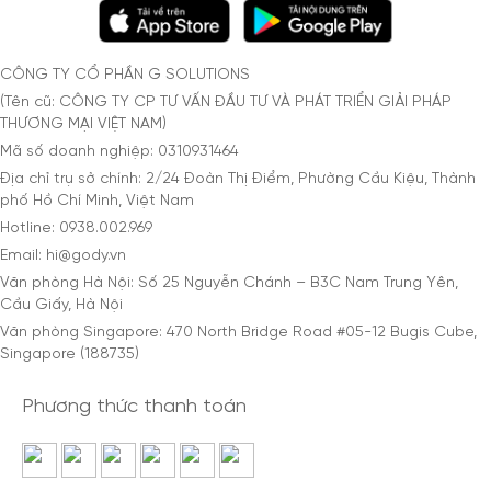
CÔNG TY CỔ PHẦN G SOLUTIONS
(Tên cũ: CÔNG TY CP TƯ VẤN ĐẦU TƯ VÀ PHÁT TRIỂN GIẢI PHÁP
THƯƠNG MẠI VIỆT NAM)
Mã số doanh nghiệp: 0310931464
Địa chỉ trụ sở chính: 2/24 Đoàn Thị Điểm, Phường Cầu Kiệu, Thành
phố Hồ Chí Minh, Việt Nam
Hotline: 0938.002.969
Email: hi@gody.vn
Văn phòng Hà Nội: Số 25 Nguyễn Chánh – B3C Nam Trung Yên,
Cầu Giấy, Hà Nội
Văn phòng Singapore: 470 North Bridge Road #05-12 Bugis Cube,
Singapore (188735)
Phương thức thanh toán