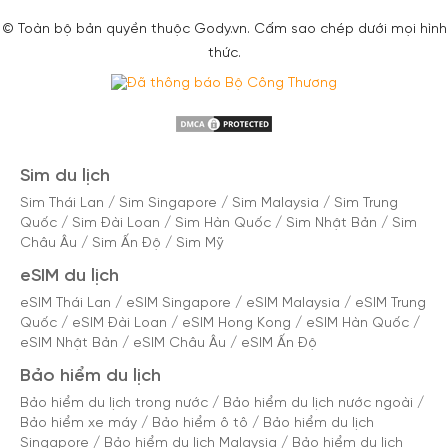
© Toàn bộ bản quyền thuộc Gody.vn. Cấm sao chép dưới mọi hình
thức.
Sim du lịch
Sim Thái Lan
/
Sim Singapore
/
Sim Malaysia
/
Sim Trung
Quốc
/
Sim Đài Loan
/
Sim Hàn Quốc
/
Sim Nhật Bản
/
Sim
Châu Âu
/
Sim Ấn Độ
/
Sim Mỹ
eSIM du lịch
eSIM Thái Lan
/
eSIM Singapore
/
eSIM Malaysia
/
eSIM Trung
Quốc
/
eSIM Đài Loan
/
eSIM Hong Kong
/
eSIM Hàn Quốc
/
eSIM Nhật Bản
/
eSIM Châu Âu
/
eSIM Ấn Độ
Bảo hiểm du lịch
Bảo hiểm du lịch trong nước
/
Bảo hiểm du lịch nước ngoài
/
Bảo hiểm xe máy
/
Bảo hiểm ô tô
/
Bảo hiểm du lịch
Singapore
/
Bảo hiểm du lịch Malaysia
/
Bảo hiểm du lịch