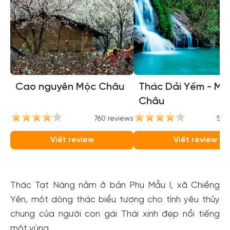
Cao nguyên Mộc Châu
Thác Dải Yếm - Mộ
Châu
760 reviews
554
Viết review
Viết review
Thác Tạt Nàng nằm ở bản Phụ Mẫu I, xã Chiềng
Yên, một dòng thác biểu tượng cho tình yêu thủy
chung của người con gái Thái xinh đẹp nổi tiếng
một vùng.