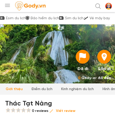
Esim du lịch
Bảo hiểm du lịch
Sim du lịch
Vé máy bay
Đã đi
Sắp đi
0
Gody-er đã đến
Giới thiệu
Điểm du lịch
Kinh nghiệm du lịch
Hình ả
Thác Tạt Nàng
0 reviews
Viết review