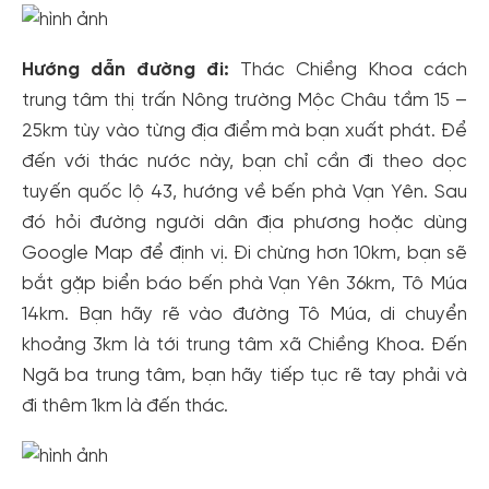
Hướng dẫn đường đi:
Thác Chiềng Khoa cách
trung tâm thị trấn Nông trường Mộc Châu tầm 15 –
25km tùy vào từng địa điểm mà bạn xuất phát. Để
đến với thác nước này, bạn chỉ cần đi theo dọc
tuyến quốc lộ 43, hướng về bến phà Vạn Yên. Sau
đó hỏi đường người dân địa phương hoặc dùng
Tạo tài khoản nhanh - nhận nhiều ưu
Google Map để định vị. Đi chừng hơn 10km, bạn sẽ
đãi!
bắt gặp biển báo bến phà Vạn Yên 36km, Tô Múa
Tạo tài khoản để có thể
nhận ngay các ưu đãi
hấp dẫn
14km. Bạn hãy rẽ vào đường Tô Múa, di chuyển
dành cho thành viên đến từ các đối tác của Gody.vn dành
cho cộng đồng.
khoảng 3km là tới trung tâm xã Chiềng Khoa. Đến
Ngã ba trung tâm, bạn hãy tiếp tục rẽ tay phải và
Đăng ký
đi thêm 1km là đến thác.
Hoặc đăng nhập bằng
Đăng nhập Facebook
Đăng nhập Google