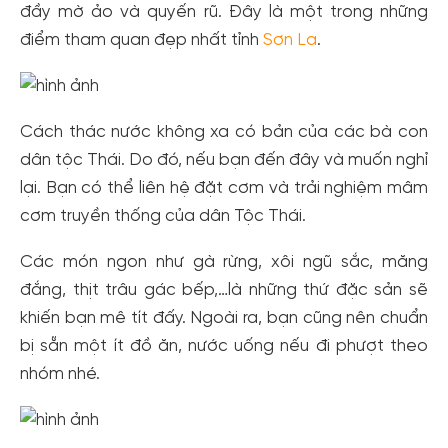
đầy mờ ảo và quyến rũ. Đây là một trong những
điểm tham quan đẹp nhất tỉnh
Sơn La
.
Cách thác nước không xa có bản của các bà con
dân tộc Thái. Do đó, nếu bạn đến đây và muốn nghỉ
lại. Bạn có thể liên hệ đặt cơm và trải nghiệm mâm
cơm truyền thống của dân Tộc Thái.
Các món ngon như gà rừng, xôi ngũ sắc, măng
đắng, thịt trâu gác bếp,…là những thứ đặc sản sẽ
khiến bạn mê tít đấy. Ngoài ra, bạn cũng nên chuẩn
bị sẵn một ít đồ ăn, nước uống nếu đi phượt theo
nhóm nhé.