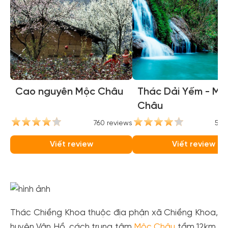
Cao nguyên Mộc Châu
Thác Dải Yếm - Mộ
Châu
760 reviews
554
Viết review
Viết review
Thác Chiềng Khoa thuộc địa phận xã Chiềng Khoa,
huyện Vân Hồ, cách trung tâm
Mộc Châu
tầm 12km.