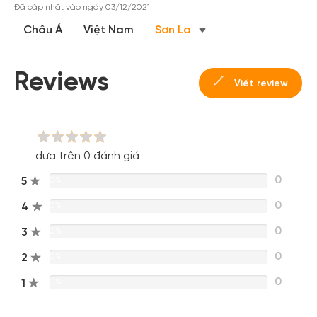
Đã cập nhật vào ngày 03/12/2021
Châu Á
Việt Nam
Sơn La
Reviews
Viết review
dựa trên 0 đánh giá
0
5
0%
0
4
0%
0
3
0%
0
2
0%
0
1
0%