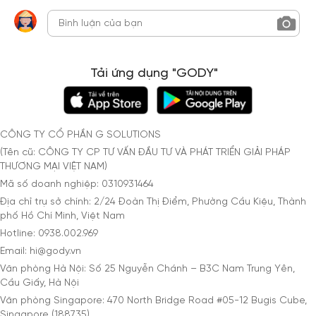
Tải ứng dụng "GODY"
CÔNG TY CỔ PHẦN G SOLUTIONS
(Tên cũ: CÔNG TY CP TƯ VẤN ĐẦU TƯ VÀ PHÁT TRIỂN GIẢI PHÁP
THƯƠNG MẠI VIỆT NAM)
Mã số doanh nghiệp: 0310931464
Địa chỉ trụ sở chính: 2/24 Đoàn Thị Điểm, Phường Cầu Kiệu, Thành
phố Hồ Chí Minh, Việt Nam
Hotline: 0938.002.969
Email: hi@gody.vn
Văn phòng Hà Nội: Số 25 Nguyễn Chánh – B3C Nam Trung Yên,
Cầu Giấy, Hà Nội
Văn phòng Singapore: 470 North Bridge Road #05-12 Bugis Cube,
Singapore (188735)