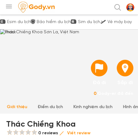
Esim du lịch
Bảo hiểm du lịch
Sim du lịch
Vé máy bay
Đã đi
Sắp đi
0
Gody-er đã đến
Giới thiệu
Điểm du lịch
Kinh nghiệm du lịch
Hình ả
Thác Chiềng Khoa
0 reviews
Viết review