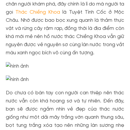
chân người khám phá, đây chính là lí do mà người ta
gọi
Thác Chiềng Khoa
là Tuyệt Tình Cốc ở Mộc
Châu. Nhờ được bao bọc xung quanh là thảm thực
vật và rừng cây rậm rạp, đồng thời là địa điểm còn
khá mới mẻ nên hồ nước thác Chiềng Khoa vẫn giữ
nguyên được vẻ nguyên sơ cùng làn nước trong vắt
màu xanh ngọc bích vô cùng ấn tượng.
Do chưa có bàn tay con người can thiệp nên thác
nước vẫn còn khá hoang sơ và tự nhiên. Đến đây,
bạn sẽ được ngắm nhìn vẻ đẹp của thác nước
giống như một dải mây trắng vờn quanh thung sâu,
bọt tung trắng xóa tạo nên những làn sương nhẹ