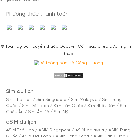
Phương thức thanh toán
© Toàn bộ bản quyền thuộc Gody.vn. Cấm sao chép dưới mọi hình
thức.
Sim du lịch
Sim Thái Lan
/
Sim Singapore
/
Sim Malaysia
/
Sim Trung
Quốc
/
Sim Đài Loan
/
Sim Hàn Quốc
/
Sim Nhật Bản
/
Sim
Châu Âu
/
Sim Ấn Độ
/
Sim Mỹ
eSIM du lịch
eSIM Thái Lan
/
eSIM Singapore
/
eSIM Malaysia
/
eSIM Trung
Quốc
/
eSIM Đài Loan
/
eSIM Hong Kong
/
eSIM Hàn Quốc
/