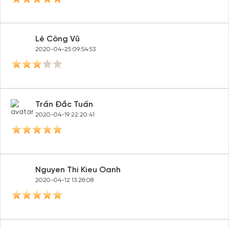
đãi!
Tạo tài khoản để có thể
nhận ngay các ưu đãi
hấp dẫn
dành cho thành viên đến từ các đối tác của Gody.vn dành
Lê Công Vũ
cho cộng đồng.
2020-04-25 09:54:53
Đăng ký
Hoặc đăng nhập bằng
Đăng nhập Facebook
Đăng nhập Google
Trần Đắc Tuấn
2020-04-19 22:20:41
Nguyen Thi Kieu Oanh
2020-04-12 13:28:08