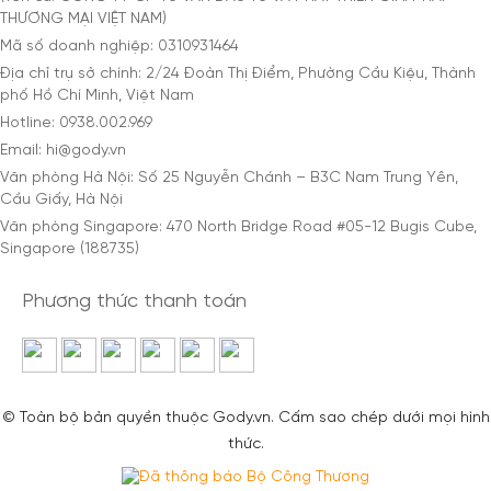
THƯƠNG MẠI VIỆT NAM)
Mã số doanh nghiệp: 0310931464
Địa chỉ trụ sở chính: 2/24 Đoàn Thị Điểm, Phường Cầu Kiệu, Thành
phố Hồ Chí Minh, Việt Nam
Hotline: 0938.002.969
Email: hi@gody.vn
Văn phòng Hà Nội: Số 25 Nguyễn Chánh – B3C Nam Trung Yên,
Cầu Giấy, Hà Nội
Văn phòng Singapore: 470 North Bridge Road #05-12 Bugis Cube,
Singapore (188735)
Phương thức thanh toán
© Toàn bộ bản quyền thuộc Gody.vn. Cấm sao chép dưới mọi hình
thức.