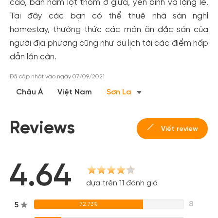
cao, bản nằm lọt thỏm ở giữa, yên bình và lặng lẽ.
Tại đây các bạn có thể thuê nhà sàn nghỉ
homestay, thưởng thức các món ăn đặc sản của
người địa phương cũng như du lịch tới các điểm hấp
dẫn lân cận.
Đã cập nhật vào ngày 07/09/2021
Châu Á
Việt Nam
Sơn La
Reviews
Viết review
4.64
dựa trên 11 đánh giá
8
5
72.73%