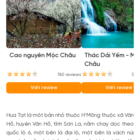
Cao nguyên Mộc Châu
Thác Dải Yếm - Mộ
Châu
760 reviews
554
Viết review
Viết review
Hua Tạt là một bản nhỏ thuộc H’Mông thuộc xã Vân
Hồ, huyện Vân Hồ, tỉnh Sơn La, nằm chạy dọc theo
quốc lộ 6, một bên là đại lộ, một bên là vách núi