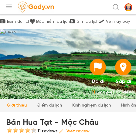
Esim du lịch
Bảo hiểm du lịch
Sim du lịch
Vé máy bay
Đã đi
Sắp đi
11
Gody-er đã đến
Giới thiệu
Điểm du lịch
Kinh nghiệm du lịch
Hình ả
Bản Hua Tạt - Mộc Châu
11 reviews
Viết review