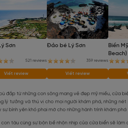
Lý Sơn
Đảo bé Lý Sơn
Biển M
Beach)
521 reviews
359 reviews
Viết review
Viết review
ù đắp từ những con sông mang vẻ đẹp mỹ miều, cửa biển 
g lý tưởng và thú vị cho mọi người khám phá, những né
y sự bình yên khó phai mờ cho những hành trình khám phá đ
 con tàu cùng sự bộn bề nhộn nhịp của cửa biển sẽ làm