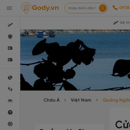
0938
Nhập điểm đến?
Vé m
Châu Á
Việt Nam
Quảng Ngã
Cử