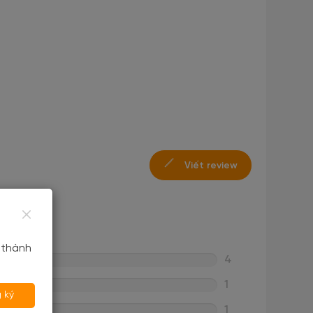
Viết review
 thành
4
1
 ký
1