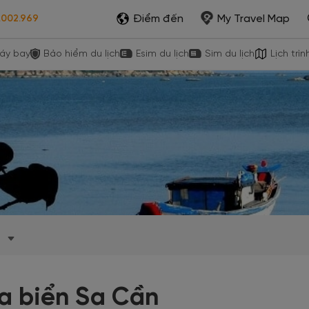
Điểm đến
My Travel Map
.002.969
áy bay
Bảo hiểm du lịch
Esim du lịch
Sim du lịch
Lịch trìn
i
a biển Sa Cần