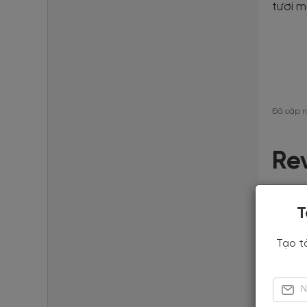
tươi m
Đã cập 
Re
4
T
Tạo t
5
4
3