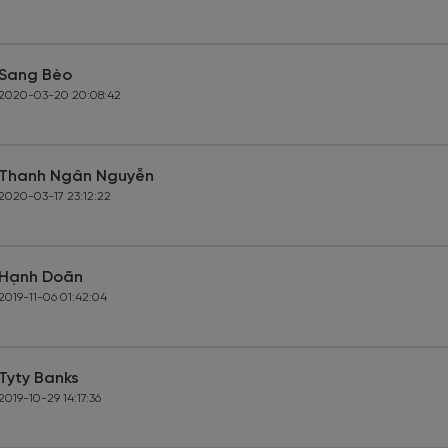
Sang Bèo
2020-03-20 20:08:42
Thanh Ngân Nguyễn
2020-03-17 23:12:22
Hạnh Doãn
2019-11-06 01:42:04
Tyty Banks
2019-10-29 14:17:36