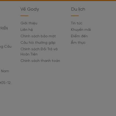
Về Gody
Du lịch
Giới thiệu
Tin tức
TRIỂN
Liên hệ
Khuyến mãi
Chính sách bảo mật
Điểm đến
Câu hỏi thường gặp
Ẩm thực
ờng Cầu
Chính sách Đổi Trả và
Hoàn Tiền
Chính sách thanh toán
C Nam
#05-12