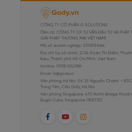
CÔNG TY CỔ PHẦN G SOLUTIONS
(Tên cũ: CÔNG TY CP TƯ VẤN ĐẦU TƯ VÀ PHÁT 
GIẢI PHÁP THƯƠNG MẠI VIỆT NAM)
Mã số doanh nghiệp: 0310931464
Địa chỉ trụ sở chính: 2/24 Đoàn Thị Điểm, Phư
Kiệu, Thành phố Hồ Chí Minh, Việt Nam
Hotline: 0938.002.969
Email: hi@gody.vn
Văn phòng Hà Nội: Số 25 Nguyễn Chánh – B3
Trung Yên, Cầu Giấy, Hà Nội
Văn phòng Singapore: 470 North Bridge Road 
Bugis Cube, Singapore (188735)
FB
YT
IG