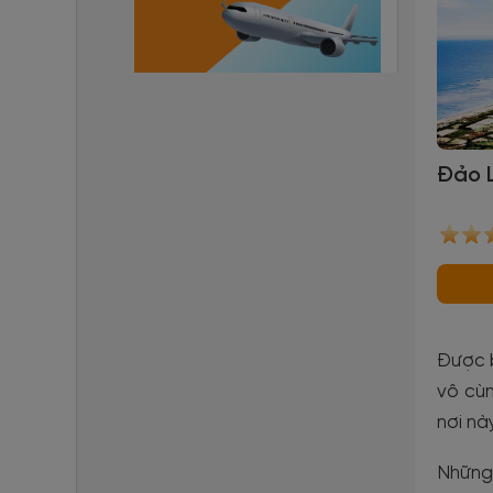
Đảo 
Được b
vô cùn
nơi nà
Những