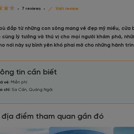
7 reviews
Viết review
bù đắp từ những con sông mang vẻ đẹp mỹ miều, cửa bi
vô cùng lý tưởng và thú vị cho mọi người khám phá, n
o nơi này sự bình yên khó phai mờ cho những hành trìn
ông tin cần biết
á vé:
Miễn phí
a chỉ:
Sa Cần, Quảng Ngãi
 địa điểm tham quan gần đó