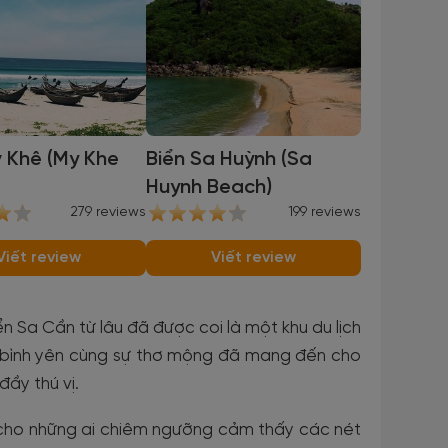
ỹ Khê (My Khe
Biển Sa Huỳnh (Sa
Huynh Beach)
279 reviews
199 reviews
Viết review
Viết review
Sa Cần từ lâu đã được coi là một khu du lịch
t bình yên cùng sự thơ mộng đã mang đến cho
ầy thú vị.
 cho những ai chiêm ngưỡng cảm thấy các nét