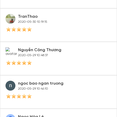
TranThao
2020-05-30 10:19:15
Nguyễn Công Thương
2020-05-29 10:48:37
ngoc bao ngan truong
2020-05-29 10:46:10
Tạo tài khoản nhanh - nhận nhiều ưu
đãi!
Tạo tài khoản để có thể
nhận ngay các ưu đãi
hấp dẫn
Ngọc Hòa Lê