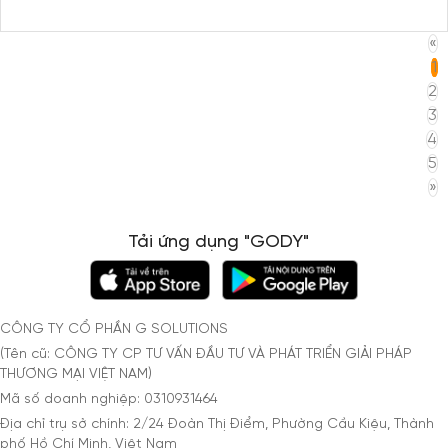
«
1
2
3
4
5
»
Tải ứng dụng "GODY"
CÔNG TY CỔ PHẦN G SOLUTIONS
(Tên cũ: CÔNG TY CP TƯ VẤN ĐẦU TƯ VÀ PHÁT TRIỂN GIẢI PHÁP
THƯƠNG MẠI VIỆT NAM)
Mã số doanh nghiệp: 0310931464
Địa chỉ trụ sở chính: 2/24 Đoàn Thị Điểm, Phường Cầu Kiệu, Thành
phố Hồ Chí Minh, Việt Nam