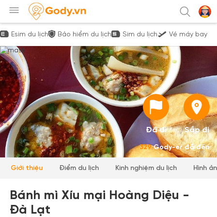
Esim du lịch
Bảo hiểm du lịch
Sim du lịch
Vé máy bay
Đã đi
Sắp đi
329
Gody-er đã đến
Giới thiệu
Điểm du lịch
Kinh nghiệm du lịch
Hình ả
Bánh mì Xíu mại Hoàng Diệu -
Đà Lạt