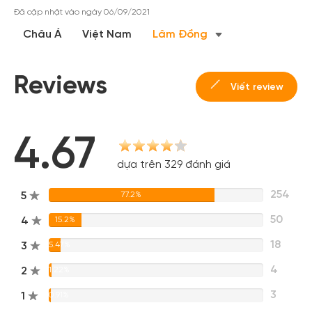
Đã cập nhật vào ngày 06/09/2021
Châu Á
Việt Nam
Lâm Đồng
Reviews
Viết review
4.67
dựa trên 329 đánh giá
254
5
77.2%
50
4
15.2%
18
3
5.47%
4
2
1.22%
3
1
0.91%