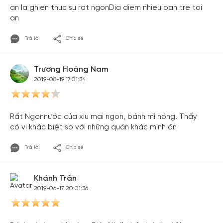
an la ghien thuc su rat ngonDia diem nhieu ban tre toi
an
Trả lời
Chia sẻ
Trương Hoàng Nam
2019-08-19 17:01:34
Rất Ngonnước của xíu mại ngon, bánh mì nóng. Thấy
có vị khác biệt so với những quán khác mình ăn
Trả lời
Chia sẻ
Khánh Trần
2019-06-17 20:01:36