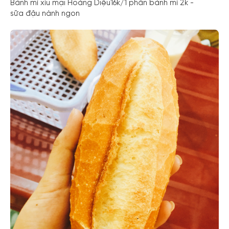
Bánh mì xíu mại Hoàng Diệu16k/1 phần bánh mì 2k -
sữa đậu nành ngon