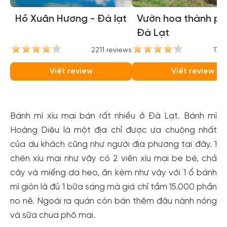
Hồ Xuân Hương - Đà lạt
Vườn hoa thành ph
Đà Lạt
2211 reviews
1769
Viết review
Viết review
Bánh mì xíu mại bán rất nhiều ở Đà Lạt. Bánh mì
Hoàng Diệu là một địa chỉ được ưa chuộng nhất
của du khách cũng như người địa phương tại đây. 1
chén xíu mại như vậy có 2 viên xíu mại be bé, chả
cây và miếng da heo, ăn kèm như vậy với 1 ổ bánh
mì giòn là đủ 1 bữa sáng mà giá chỉ tầm 15.000 phần
no nê. Ngoài ra quán còn bán thêm đậu nành nóng
và sữa chua phô mai.