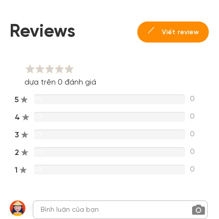
Reviews
Viết review
dựa trên 0 đánh giá
0
5
0%
0
4
0%
0
3
0%
0
2
0%
0
1
0%