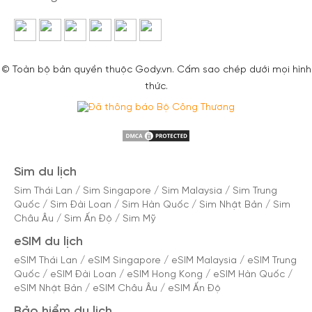
© Toàn bộ bản quyền thuộc Gody.vn. Cấm sao chép dưới mọi hình
thức.
Sim du lịch
Sim Thái Lan
/
Sim Singapore
/
Sim Malaysia
/
Sim Trung
Quốc
/
Sim Đài Loan
/
Sim Hàn Quốc
/
Sim Nhật Bản
/
Sim
Châu Âu
/
Sim Ấn Độ
/
Sim Mỹ
eSIM du lịch
eSIM Thái Lan
/
eSIM Singapore
/
eSIM Malaysia
/
eSIM Trung
Quốc
/
eSIM Đài Loan
/
eSIM Hong Kong
/
eSIM Hàn Quốc
/
eSIM Nhật Bản
/
eSIM Châu Âu
/
eSIM Ấn Độ
Bảo hiểm du lịch