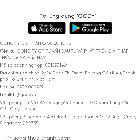
Tải ứng dụng "GODY"
CÔNG TY CỔ PHẦN G SOLUTIONS
(Tên cũ: CÔNG TY CP TƯ VẤN ĐẦU TƯ VÀ PHÁT TRIỂN GIẢI PHÁP
THƯƠNG MẠI VIỆT NAM)
Mã số doanh nghiệp: 0310931464
Địa chỉ trụ sở chính: 2/24 Đoàn Thị Điểm, Phường Cầu Kiệu, Thành
phố Hồ Chí Minh, Việt Nam
Hotline: 0938.002.969
Email: hi@gody.vn
Văn phòng Hà Nội: Số 25 Nguyễn Chánh – B3C Nam Trung Yên,
Cầu Giấy, Hà Nội
Văn phòng Singapore: 470 North Bridge Road #05-12 Bugis Cube,
Singapore (188735)
Phương thức thanh toán