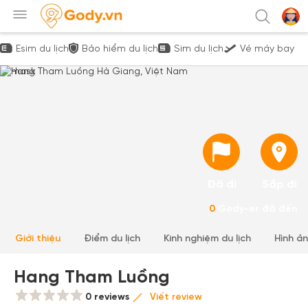
Esim du lịch
Bảo hiểm du lịch
Sim du lịch
Vé máy bay
Đã đi
Sắp đi
0
Gody-er đã đến
Giới thiệu
Điểm du lịch
Kinh nghiệm du lịch
Hình ả
Hang Tham Luồng
0 reviews
Viết review