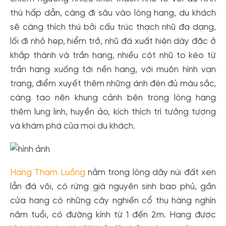
thù hấp dẫn, càng đi sâu vào lòng hang, du khách
sẽ càng thích thú bởi cấu trúc thạch nhũ đa dạng,
lối đi nhỏ hẹp, hiểm trở, nhũ đá xuất hiện dày đặc ở
khắp thành và trần hang, nhiều cột nhũ to kéo từ
trần hang xuống tới nền hang, với muôn hình vạn
trạng, điểm xuyết thêm những ánh đèn đủ màu sắc,
càng tạo nên khung cảnh bên trong lòng hang
thêm lung linh, huyền ảo, kích thích trí tưởng tượng
và khám phá của mọi du khách.
Hang Tham Luồng
nằm trong lòng dãy núi đất xen
lẫn đá vôi, có rừng già nguyên sinh bao phủ, gần
cửa hang có những cây nghiến cổ thụ hàng nghìn
năm tuổi, có đường kính từ 1 đến 2m. Hang được