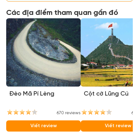
Các địa điểm tham quan gần đó
Đèo Mã Pí Lèng
Cột cờ Lũng Cú
670 reviews
657
Viết review
Viết review