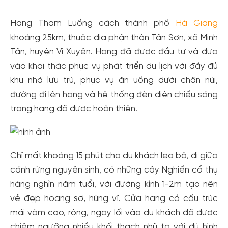
Hang Tham Luồng cách thành phố
Hà Giang
khoảng 25km, thuộc địa phận thôn Tân Sơn, xã Minh
Tân, huyện Vị Xuyên. Hang đã được đầu tư và đưa
vào khai thác phục vụ phát triển du lịch với đầy đủ
khu nhà lưu trú, phục vụ ăn uống dưới chân núi,
đường đi lên hang và hệ thống đèn điện chiếu sáng
trong hang đã được hoàn thiện.
Chỉ mất khoảng 15 phút cho du khách leo bộ, đi giữa
cánh rừng nguyên sinh, có những cây Nghiến cổ thụ
hàng nghìn năm tuổi, với đường kính 1-2m tạo nên
vẻ đẹp hoang sơ, hùng vĩ. Cửa hang có cấu trúc
mái vòm cao, rộng, ngay lối vào du khách đã được
chiêm ngưỡng nhiều khối thạch nhũ to với đủ hình