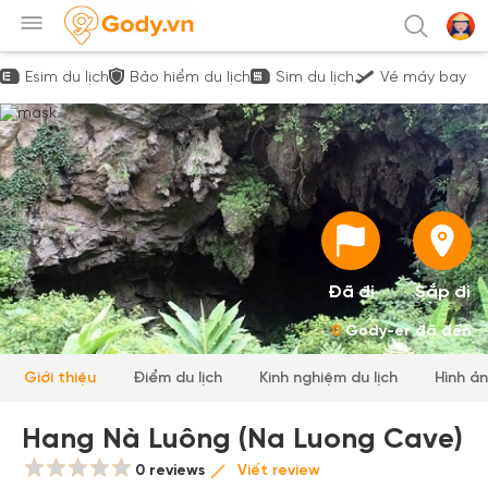
Esim du lịch
Bảo hiểm du lịch
Sim du lịch
Vé máy bay
Đã đi
Sắp đi
0
Gody-er đã đến
Giới thiệu
Điểm du lịch
Kinh nghiệm du lịch
Hình ả
Hang Nà Luông (Na Luong Cave)
0 reviews
Viết review