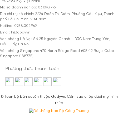
THƯƠNG MẠI VIỆT NAM)
Mã số doanh nghiệp: 0310931464
Địa chỉ trụ sở chính: 2/24 Đoàn Thị Điểm, Phường Cầu Kiệu, Thành
phố Hồ Chí Minh, Việt Nam
Hotline: 0938.002.969
Email: hi@gody.vn
Văn phòng Hà Nội: Số 25 Nguyễn Chánh – B3C Nam Trung Yên,
Cầu Giấy, Hà Nội
Văn phòng Singapore: 470 North Bridge Road #05-12 Bugis Cube,
Singapore (188735)
Phương thức thanh toán
© Toàn bộ bản quyền thuộc Gody.vn. Cấm sao chép dưới mọi hình
thức.