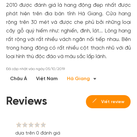
2010 được đánh giá là hang động đẹp nhất được
phát hiện trên địa bàn tỉnh Hà Giang. Cửa hang
rộng trên 30 mét và được che phủ bởi những loại
cây gỗ quý hiếm như: nghiến, đinh, lát... Lòng hang
rất rộng với rất nhiều vách ngăn nối tiếp nhau. Bên
trong hang động có rất nhiều cột thạch nhũ với đủ
loại hình thù độc đáo và màu sắc lấp lánh.
Tạo tài khoản nhanh - nhận nhiều ưu
đãi!
Đã cập nhật vào ngày 05/10/2019
Tạo tài khoản để có thể
nhận ngay các ưu đãi
hấp dẫn
Châu Á
Việt Nam
Hà Giang
dành cho thành viên đến từ các đối tác của Gody.vn dành
cho cộng đồng.
Reviews
Viết review
Đăng ký
Hoặc đăng nhập bằng
Đăng nhập Facebook
Đăng nhập Google
dựa trên 0 đánh giá