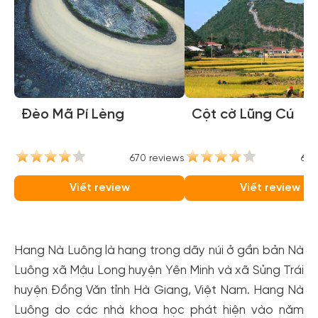
Đèo Mã Pí Lèng
Cột cờ Lũng Cú
670 reviews
657
Viết review
Viết review
Hang Nà Luông là hang trong dãy núi ở gần bản Nà
Luông xã Mậu Long huyện Yên Minh và xã Sủng Trái
huyện Đồng Văn tỉnh Hà Giang, Việt Nam. Hang Nà
Luông do các nhà khoa học phát hiện vào năm