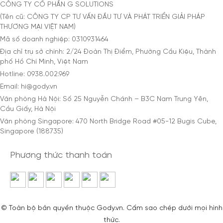
CÔNG TY CỔ PHẦN G SOLUTIONS
(Tên cũ: CÔNG TY CP TƯ VẤN ĐẦU TƯ VÀ PHÁT TRIỂN GIẢI PHÁP
THƯƠNG MẠI VIỆT NAM)
Mã số doanh nghiệp: 0310931464
Địa chỉ trụ sở chính: 2/24 Đoàn Thị Điểm, Phường Cầu Kiệu, Thành
phố Hồ Chí Minh, Việt Nam
Hotline: 0938.002.969
Email: hi@gody.vn
Văn phòng Hà Nội: Số 25 Nguyễn Chánh – B3C Nam Trung Yên,
Cầu Giấy, Hà Nội
Văn phòng Singapore: 470 North Bridge Road #05-12 Bugis Cube,
Singapore (188735)
Phương thức thanh toán
© Toàn bộ bản quyền thuộc Gody.vn. Cấm sao chép dưới mọi hình
thức.