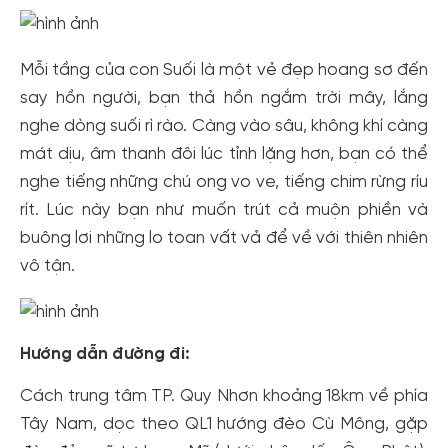
Mỗi tầng của con Suối là một vẻ đẹp hoang sơ đến
say hồn người, bạn thả hồn ngắm trời mây, lắng
nghe dòng suối rì rào. Càng vào sâu, không khí càng
mát dịu, âm thanh đôi lúc tỉnh lặng hơn, bạn có thể
nghe tiếng những chú ong vo ve, tiếng chim rừng ríu
rít. Lúc này bạn như muốn trút cả muộn phiền và
Tạo tài khoản nhanh - nhận nhiều ưu
buông lơi những lo toan vất vả để về với thiên nhiên
đãi!
vô tận.
Tạo tài khoản để có thể
nhận ngay các ưu đãi
hấp dẫn
dành cho thành viên đến từ các đối tác của Gody.vn dành
cho cộng đồng.
Hướng dẫn đường đi:
Đăng ký
Hoặc đăng nhập bằng
Cách trung tâm TP. Quy Nhơn khoảng 18km về phía
Đăng nhập Facebook
Đăng nhập Google
Tây Nam, dọc theo QL1 hướng đèo Cù Mông, gặp