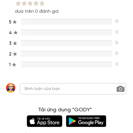
dựa trên 0 đánh giá
0
5
0%
0
4
0%
0
3
0%
0
2
0%
0
1
0%
Tải ứng dụng "GODY"