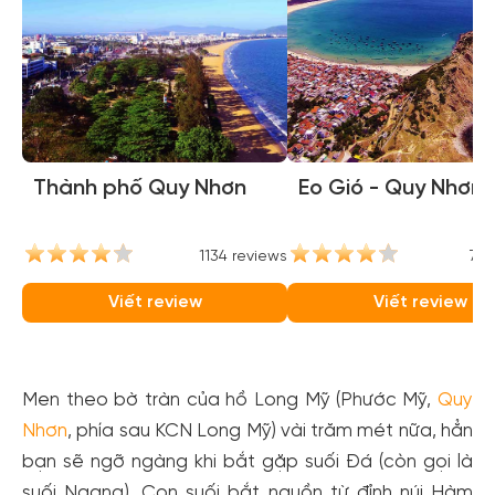
Thành phố Quy Nhơn
Eo Gió - Quy Nhơn
1134 reviews
746
Viết review
Viết review
Men theo bờ tràn của hồ Long Mỹ (Phước Mỹ,
Quy
Nhơn
, phía sau KCN Long Mỹ) vài trăm mét nữa, hẳn
bạn sẽ ngỡ ngàng khi bắt gặp suối Đá (còn gọi là
suối Ngang). Con suối bắt nguồn từ đỉnh núi Hàm