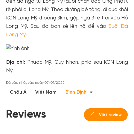
đèn đỏ ngã tư Long Mỹ (dưới chân dốc Ông Phật),
rẽ phải đi Long Mỹ. Theo đường bê tông, đi qua khỏi
KCN Long Mỹ khoảng 3km, gặp ngã 3 rẽ trái vào Hồ
Long Mỹ. Sau đó bạn sẽ lên hồ để vào
Suối Đá
Long Mỹ
.
Địa chỉ:
Phước Mỹ, Quy Nhơn, phía sau KCN Long
Mỹ
Đã cập nhật vào ngày 07/01/2022
Châu Á
Việt Nam
Bình Định
Reviews
Viết review