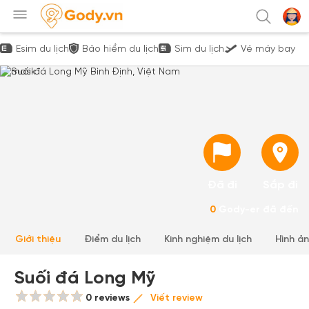
Esim du lịch
Bảo hiểm du lịch
Sim du lịch
Vé máy bay
Đã đi
Sắp đi
0
Gody-er đã đến
Giới thiệu
Điểm du lịch
Kinh nghiệm du lịch
Hình ả
Suối đá Long Mỹ
0 reviews
Viết review