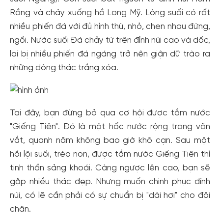
Rồng và chảy xuống hồ Long Mỹ. Lòng suối có rất
nhiều phiến đá với đủ hình thù, nhỏ, chen nhau đứng,
ngồi. Nước suối Đá chảy từ trên đỉnh núi cao và dốc,
lại bị nhiều phiến đá ngáng trở nên giận dữ trào ra
những dòng thác trắng xóa.
Tại đây, bạn đừng bỏ qua cơ hội được tắm nước
"Giếng Tiên". Đó là một hốc nước rộng trong văn
vắt, quanh năm không bao giờ khô cạn. Sau một
hồi lội suối, trèo non, được tắm nước Giếng Tiên thì
tinh thần sảng khoái. Càng ngược lên cao, bạn sẽ
gặp nhiều thác đẹp. Nhưng muốn chinh phục đỉnh
núi, có lẽ cần phải có sự chuẩn bị "dài hơi" cho đôi
chân.