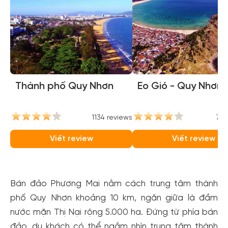
Thành phố Quy Nhơn
Eo Gió - Quy Nhơn
1134 reviews
746
Viết review
Viết review
Bán đảo Phương Mai nằm cách trung tâm thành
phố Quy Nhơn khoảng 10 km, ngăn giữa là đầm
nước mặn Thị Nại rộng 5.000 ha. Đứng từ phía bán
đảo, du khách có thể ngắm nhìn trung tâm thành