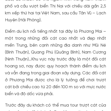
phố và cầu vượt biển Thị Nại với chiều dài gần 2,5
km xếp thứ hai tại Việt Nam, sau cầu Tân Vũ – Lạch
Huyện (Hải Phòng).
Điểm du lịch nổi tiếng nhất tại đây là Phương Mai –
một trong những đồi cát cao nhất và đẹp nhất
miền Trung, bên cạnh những địa danh như Mũi Né
(Bình Thuận), Quang Phú (Quảng Bình), Nam Cương
(Ninh Thuận)…Khu vực này trước đây là một đồi cát
hoang sơ, nay được quy hoạch thành điểm du lịch
và vẫn đang trong giai đoạn xây dựng. Các đồi cát
ở Phương Mai được cho là lý tưởng để chơi trượt
cát bởi chiều cao từ 20 đến 100 m so với mực nước
biển và độ dốc vừa phải.
Trước đây du khách có thể mua tour trượt cát của