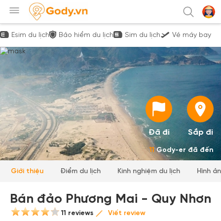
Esim du lịch
Bảo hiểm du lịch
Sim du lịch
Vé máy bay
Đã đi
Sắp đi
11
Gody-er đã đến
Giới thiệu
Điểm du lịch
Kinh nghiệm du lịch
Hình ả
Bán đảo Phương Mai - Quy Nhơn
11 reviews
Viết review