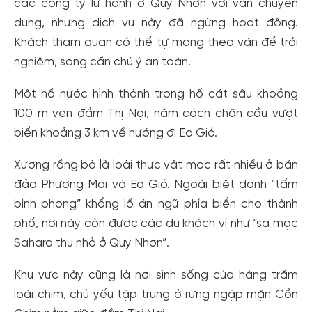
các công ty lữ hành ở Quy Nhơn với ván chuyên
dụng, nhưng dịch vụ này đã ngừng hoạt động.
Khách tham quan có thể tự mang theo ván để trải
nghiệm, song cần chú ý an toàn.
Một hồ nước hình thành trong hố cát sâu khoảng
100 m ven đầm Thị Nại, nằm cách chân cầu vượt
biển khoảng 3 km về hướng đi Eo Gió.
Xương rồng bà là loài thực vật mọc rất nhiều ở bán
đảo Phương Mai và Eo Gió. Ngoài biệt danh “tấm
bình phong” khổng lồ án ngữ phía biển cho thành
phố, nơi này còn được các du khách ví như “sa mạc
Sahara thu nhỏ ở Quy Nhơn”.
Khu vực này cũng là nơi sinh sống của hàng trăm
loài chim, chủ yếu tập trung ở rừng ngập mặn Cồn