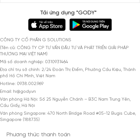
Tải ứng dụng "GODY"
CÔNG TY CỔ PHẦN G SOLUTIONS
(Tên cũ: CÔNG TY CP TƯ VẤN ĐẦU TƯ VÀ PHÁT TRIỂN GIẢI PHÁP
THƯƠNG MẠI VIỆT NAM)
Mã số doanh nghiệp: 0310931464
Địa chỉ trụ sở chính: 2/24 Đoàn Thị Điểm, Phường Cầu Kiệu, Thành
phố Hồ Chí Minh, Việt Nam
Hotline: 0938.002.969
Email: hi@gody.vn
Văn phòng Hà Nội: Số 25 Nguyễn Chánh – B3C Nam Trung Yên,
Cầu Giấy, Hà Nội
Văn phòng Singapore: 470 North Bridge Road #05-12 Bugis Cube,
Singapore (188735)
Phương thức thanh toán