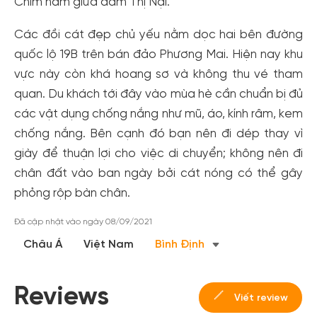
Chim nằm giữa đầm Thị Nại.
Các đồi cát đẹp chủ yếu nằm dọc hai bên đường
quốc lộ 19B trên bán đảo Phương Mai. Hiện nay khu
vực này còn khá hoang sơ và không thu vé tham
quan. Du khách tới đây vào mùa hè cần chuẩn bị đủ
các vật dụng chống nắng như mũ, áo, kính râm, kem
chống nắng. Bên cạnh đó bạn nên đi dép thay vì
giày để thuận lợi cho việc di chuyển; không nên đi
chân đất vào ban ngày bởi cát nóng có thể gây
phỏng rộp bàn chân.
Đã cập nhật vào ngày 08/09/2021
Châu Á
Việt Nam
Bình Định
Reviews
Viết review