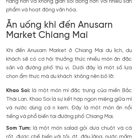
hàng hơn và không gian sôi động hơn với nhiều sản
phẩm và hoạt động văn hóa.
Ăn uống khi đến Anusarn
Market Chiang Mai
Khi đến Anusarn Market ở Chiang Mai du lịch, du
khách sẽ có cơ hội thưởng thức nhiều món ăn đặc
sản và đường phố thú vị. Dưới đây là một số lựa
chọn ẩm thực mà du khách không nên bỏ lỡ:
Khao Soi:
là một món mì đặc trưng của miền Bắc
Thái Lan. Khao Soi là sự kết hợp ngon miệng giữa mì
và nước dùng cà ri kem. Đây là một món ăn nổi
Tạo tài khoản nhanh - nhận nhiều ưu
tiếng và phổ biến tại đường phố Chiang Mai.
đãi!
Som Tum:
là một món salad gỏi dưa chuột và cà
Tạo tài khoản để có thể
nhận ngay các ưu đãi
hấp dẫn
rốt, được chế biến với tỏi, ớt, đậu lăng, nước mắm