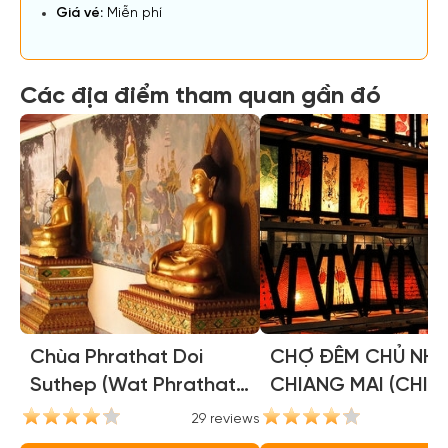
Giá vé:
Miễn phí
Các địa điểm tham quan gần đó
Chùa Phrathat Doi
CHỢ ĐÊM CHỦ NHẬ
Suthep (Wat Phrathat
CHIANG MAI (CHIA
Doi Suthep)
MAI SUNDAY WALK
29 reviews
31
STREET MARKET)