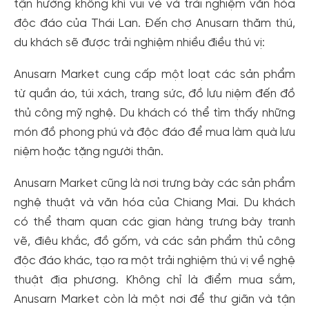
tận hưởng không khí vui vẻ và trải nghiệm văn hóa
độc đáo của Thái Lan. Đến chợ Anusarn thăm thú,
du khách sẽ được trải nghiệm nhiều điều thú vị:
Anusarn Market cung cấp một loạt các sản phẩm
từ quần áo, túi xách, trang sức, đồ lưu niệm đến đồ
thủ công mỹ nghệ. Du khách có thể tìm thấy những
món đồ phong phú và độc đáo để mua làm quà lưu
niệm hoặc tặng người thân.
Anusarn Market cũng là nơi trưng bày các sản phẩm
nghệ thuật và văn hóa của Chiang Mai. Du khách
có thể tham quan các gian hàng trưng bày tranh
vẽ, điêu khắc, đồ gốm, và các sản phẩm thủ công
độc đáo khác, tạo ra một trải nghiệm thú vị về nghệ
thuật địa phương. Không chỉ là điểm mua sắm,
Anusarn Market còn là một nơi để thư giãn và tận