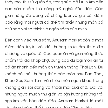
thấy mọi thứ từ quần áo, trang sức, đồ lưu niệm đến
các sản phẩm thủ công mỹ nghệ độc đáo. Các
gian hàng đa dạng về chủng loại và giá cả, đảm
bảo rằng mọi người có thể tìm thấy những món đồ
phù hợp với sở thích và ngân sách của mình.
Bên cạnh việc mua sắm, Anusarn Market còn là một
điểm đến tuyệt vời để thưởng thức ẩm thực địa
phương và quốc tế. Các quán ăn và gian hàng thực
phẩm trải dài khắp chợ, cung cấp đủ loại món ăn từ
đồ ăn nhanh đến món ăn truyền thống Thái Lan. Du
khách có thể thưởng thức các món như Pad Thai,
Khao Soi, Som Tum và nhiều món ngon khác trong
không gian sôi động và thoải mái của chợ. Đối với
những người muốn thư giãn và tận hưởng những trải
nghiệm văn hóa độc đáo, Anusarn Market là một
lựa chọn không thể bỏ qua khi đến Chiang Mai.