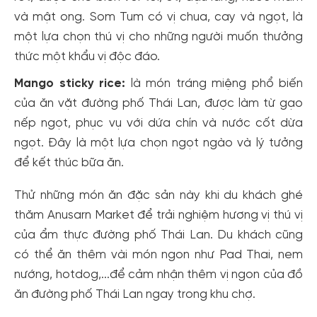
dành cho thành viên đến từ các đối tác của Gody.vn dành
và mật ong. Som Tum có vị chua, cay và ngọt, là
cho cộng đồng.
một lựa chọn thú vị cho những người muốn thưởng
Đăng ký
thức một khẩu vị độc đáo.
Hoặc đăng nhập bằng
Mango sticky rice:
là món tráng miệng phổ biến
Đăng nhập Facebook
Đăng nhập Google
của ăn vặt đường phố Thái Lan, được làm từ gạo
nếp ngọt, phục vụ với dứa chín và nước cốt dừa
ngọt. Đây là một lựa chọn ngọt ngào và lý tưởng
để kết thúc bữa ăn.
Thử những món ăn đặc sản này khi du khách ghé
thăm Anusarn Market để trải nghiệm hương vị thú vị
của ẩm thực đường phố Thái Lan. Du khách cũng
có thể ăn thêm vài món ngon như Pad Thai, nem
nướng, hotdog,...để cảm nhận thêm vị ngon của đồ
ăn đường phố Thái Lan ngay trong khu chợ.