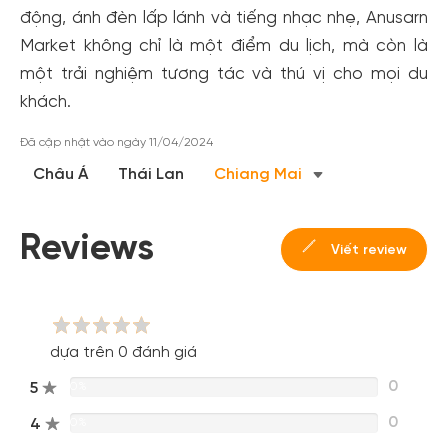
động, ánh đèn lấp lánh và tiếng nhạc nhẹ, Anusarn
Market không chỉ là một điểm du lịch, mà còn là
một trải nghiệm tương tác và thú vị cho mọi du
khách.
Đã cập nhật vào ngày 11/04/2024
Châu Á
Thái Lan
Chiang Mai
Reviews
Viết review
dựa trên 0 đánh giá
0
5
0%
0
4
0%