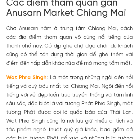
Các điểm tham quan gần
Anusarn Market Chiang Mai
Chợ Anusarn nằm ở trung tâm Chiang Mai, cách
các địa điểm tham quan vô cùng nổi tiếng của
thành phố này. Có dịp ghé chợ dạo chơi, du khách
cũng có thể tận dụng thời gian để ghé thêm vài
điểm đến hấp dẫn khác nữa để mở mang tầm mắt.
Wat Phra Singh
: Là một trong những ngôi đền nổi
tiếng và quý báu nhất tại Chiang Mai. Ngôi đền nổi
tiếng với vẻ đẹp kiến trúc truyền thống và tâm linh
sâu sắc, đặc biệt là với tượng Phật Phra Singh, một
tượng Phật được coi là quốc bảo của Thái Lan.
Wat Phra Singh cũng là nơi lưu giữ nhiều di tích và
tác phẩm nghệ thuật quý giá khác, bao gồm cả
các bức tượng Phật cổ xưa và những bức tường