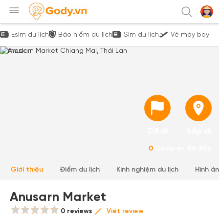
Esim du lịch
Bảo hiểm du lịch
Sim du lịch
Vé máy bay
Đã đi
Sắp đi
0
Gody-er đã đến
Giới thiệu
Điểm du lịch
Kinh nghiệm du lịch
Hình ả
Anusarn Market
0 reviews
Viết review