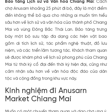
Bảo tàng Lịch sử và Văn hóa Chiang Mai
: Cách
chợ Anusarn khoảng 25 phút đi bộ, đây là một điểm
đến không thể bỏ qua cho những ai muốn tìm hiểu
sâu hơn về lịch sử và văn hóa của thành phố Chiang
Mai và vùng Đông Bắc Thái Lan. Bảo tàng trưng
bày một bộ sưu tập đa dạng các hiện vật bao
gồm di tích lịch sử, tác phẩm nghệ thuật, đồ lưu
niệm, và các triển lãm tương tác. Khách tham quan
sẽ được khám phá về lịch sử phong phú của Chiang
Mai từ thời kỳ cổ đại đến thời kỳ hiện đại, cũng như
cảm nhận sâu hơn về văn hóa độc đáo của dân
tộc và cộng đồng trong khu vực này.
Kinh nghiệm đi Anusarn
Market Chiang Mai
Muốn có một chuyến tham quan và dạo chợ ưng ý,