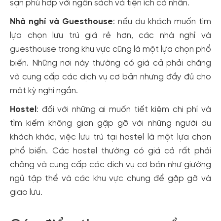
sạn phù hợp với ngân sách và tiện ích cá nhân.
Nhà nghỉ và Guesthouse
: nếu du khách muốn tìm
lựa chọn lưu trú giá rẻ hơn, các nhà nghỉ và
guesthouse trong khu vực cũng là một lựa chọn phổ
biến. Những nơi này thường có giá cả phải chăng
và cung cấp các dịch vụ cơ bản nhưng đầy đủ cho
một kỳ nghỉ ngắn.
Hostel
: đối với những ai muốn tiết kiệm chi phí và
tìm kiếm không gian gặp gỡ với những người du
khách khác, việc lưu trú tại hostel là một lựa chọn
phổ biến. Các hostel thường có giá cả rất phải
chăng và cung cấp các dịch vụ cơ bản như giường
ngủ tập thể và các khu vực chung để gặp gỡ và
giao lưu.