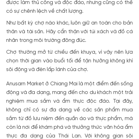
được làm thủ công và độc đáo, nhưng cũng có thể
có sự chênh lệch về chất lượng.
Như bất kỳ chợ nào khác, luôn giữ an toàn cho bản
thân và tài sản. Hãy cẩn thận với túi xách và đồ cá
nhân trong môi trường đông đúc.
Chợ thường mở từ chiều đến khuya, vì vậy nên lựa
chọn thời gian vào buổi tối để tận hưởng không khí
sôi động và đèn lấp lánh của chợ.
Anusarn Market ở Chiang Mai là một điểm đến sống
động và đa dạng, mang đến cho du khách một trải
nghiệm mua sắm và ẩm thực độc đáo. Tại đây,
không chỉ có sự đa dạng về các sản phẩm mua
sắm từ đồ lưu niệm đến quần áo và thực phẩm, mà
còn là nơi để khám phá và thưởng thức văn hóa ẩm
thực đa dạng của Thái Lan. Với không gian sôi