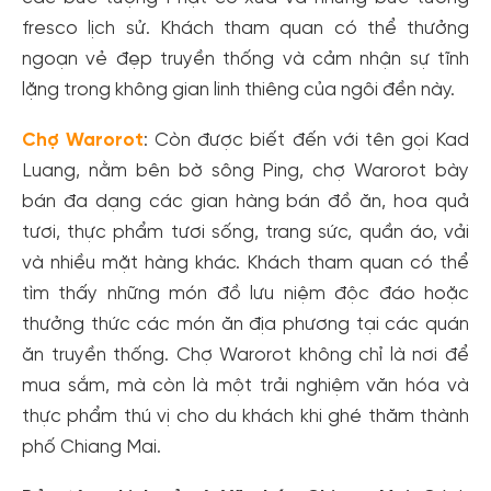
fresco lịch sử. Khách tham quan có thể thưởng
ngoạn vẻ đẹp truyền thống và cảm nhận sự tĩnh
lặng trong không gian linh thiêng của ngôi đền này.
Chợ Warorot
: Còn được biết đến với tên gọi Kad
Luang, nằm bên bờ sông Ping, chợ Warorot bày
bán đa dạng các gian hàng bán đồ ăn, hoa quả
tươi, thực phẩm tươi sống, trang sức, quần áo, vải
và nhiều mặt hàng khác. Khách tham quan có thể
tìm thấy những món đồ lưu niệm độc đáo hoặc
thưởng thức các món ăn địa phương tại các quán
ăn truyền thống. Chợ Warorot không chỉ là nơi để
mua sắm, mà còn là một trải nghiệm văn hóa và
thực phẩm thú vị cho du khách khi ghé thăm thành
phố Chiang Mai.