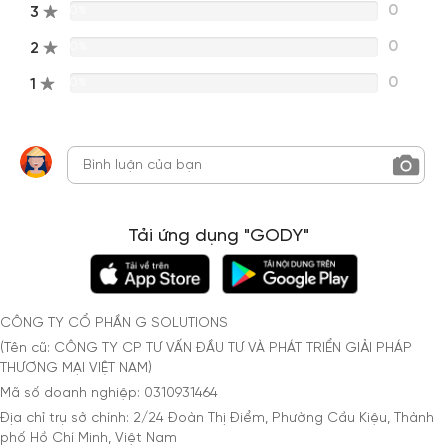
0
3
0%
0
2
0%
0
1
0%
Tải ứng dụng "GODY"
CÔNG TY CỔ PHẦN G SOLUTIONS
(Tên cũ: CÔNG TY CP TƯ VẤN ĐẦU TƯ VÀ PHÁT TRIỂN GIẢI PHÁP
THƯƠNG MẠI VIỆT NAM)
Mã số doanh nghiệp: 0310931464
Địa chỉ trụ sở chính: 2/24 Đoàn Thị Điểm, Phường Cầu Kiệu, Thành
phố Hồ Chí Minh, Việt Nam