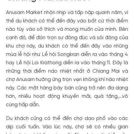
Anusarn Market nhộn nhịp và tấp nập quanh năm, vì
thế du khách có thể đến đây vào bất cứ thời điểm
nào tùy vào sở thích và mong muốn của mình. Bên
cạnh đó, để đón trọn sự đông đúc và sôi động của
khu chợ này, du khách có thể đến đây vào những
mùa lễ hội như Lễ hội Songkran diễn ra vào tháng 4
hay Lễ hội Loi Krathong diễn ra vào tháng 11. Đây là
những thời điểm náo nhiệt nhất ở Chiang Mai và
chợ Anusarn hưởng ứng trọn vẹn không khí náo nhiệt
này. Các mặt hàng bày bán cũng trở nên đa dạng
hơn, nhiều hoạt động khuyến mãi, quà tặng,...vô
cùng hấp dẫn.
Du khách cũng có thể đến chợ dạo phố vào các
dịp cuối tuần. Vào lúc này, chợ sẽ có nhiều gian