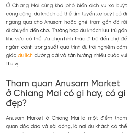
Ở Chiang Mai cũng khá phổ biến dịch vụ xe buýt
công cộng, du khách có thể tìm tuyến xe buýt có đi
ngang qua chợ Anusarn hoặc ghé trạm gần đó rồi
di chuyển đến chợ. Trường hợp du khách lưu trú gần
khu vực, có thể lựa chọn hình thức đi bộ đến chợ để
ngắm cảnh trong suốt quá trình đi, trải nghiệm cảm
giác
du lịch
đường dài và tận hưởng nhiều cuộc vui
thú vị.
Tham quan Anusarn Market
ở Chiang Mai có gì hay, có gì
đẹp?
Anusarn Market ở Chiang Mai là một điểm tham
quan độc đáo và sôi động, là nơi du khách có thể