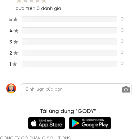
dựa trên 0 đánh giá
0
5
0%
0
4
0%
0
3
0%
0
2
0%
0
1
0%
Tải ứng dụng "GODY"
CÔNG TY CỔ PHẦN G SOLUTIONS