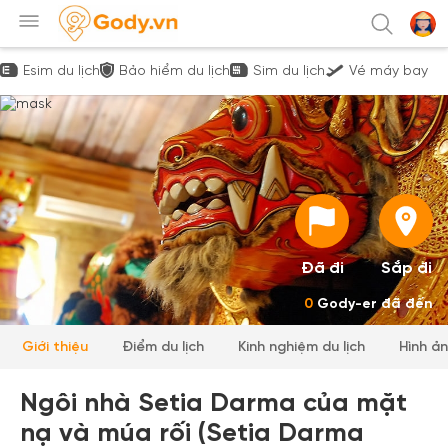
Esim du lịch
Bảo hiểm du lịch
Sim du lịch
Vé máy bay
Đã đi
Sắp đi
0
Gody-er đã đến
Giới thiệu
Điểm du lịch
Kinh nghiệm du lịch
Hình ả
Ngôi nhà Setia Darma của mặt
nạ và múa rối (Setia Darma