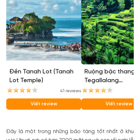
Đền Tanah Lot (Tanah
Ruộng bậc thang
Lot Temple)
Tegallalang
(Tegallalang Rice
41 reviews
35
Terraces)
Viết review
Viết review
Đây là một trong những bảo tàng tốt nhất ở khu