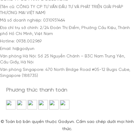
(Tên cũ: CÔNG TY CP TƯ VẤN ĐẦU TƯ VÀ PHÁT TRIỂN GIẢI PHÁP
THƯƠNG MẠI VIỆT NAM)
Mã số doanh nghiệp: 0310931464
Địa chỉ trụ sở chính: 2/24 Đoàn Thị Điểm, Phường Cầu Kiệu, Thành
phố Hồ Chí Minh, Việt Nam
Hotline: 0938.002.969
Email: hi@gody.vn
Văn phòng Hà Nội: Số 25 Nguyễn Chánh – B3C Nam Trung Yên,
Cầu Giấy, Hà Nội
Văn phòng Singapore: 470 North Bridge Road #05-12 Bugis Cube,
Singapore (188735)
Phương thức thanh toán
© Toàn bộ bản quyền thuộc Gody.vn. Cấm sao chép dưới mọi hình
thức.