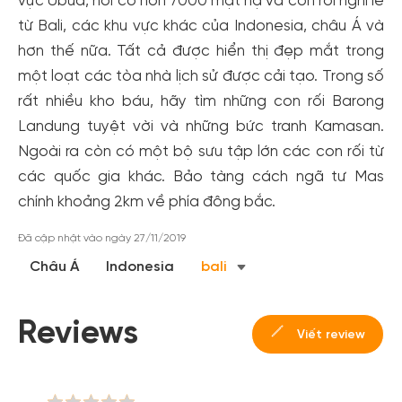
vực Ubud, nơi có hơn 7000 mặt nạ và con rối nghi lễ
từ Bali, các khu vực khác của Indonesia, châu Á và
hơn thế nữa. Tất cả được hiển thị đẹp mắt trong
một loạt các tòa nhà lịch sử được cải tạo. Trong số
rất nhiều kho báu, hãy tìm những con rối Barong
Landung tuyệt vời và những bức tranh Kamasan.
Ngoài ra còn có một bộ sưu tập lớn các con rối từ
các quốc gia khác. Bảo tàng cách ngã tư Mas
Tạo tài khoản nhanh - nhận nhiều ưu
chính khoảng 2km về phía đông bắc.
đãi!
Đã cập nhật vào ngày 27/11/2019
Tạo tài khoản để có thể
nhận ngay các ưu đãi
hấp dẫn
Châu Á
Indonesia
bali
dành cho thành viên đến từ các đối tác của Gody.vn dành
cho cộng đồng.
Đăng ký
Reviews
Viết review
Hoặc đăng nhập bằng
Đăng nhập Facebook
Đăng nhập Google