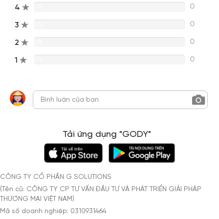
0
4
0%
0
3
0%
0
2
0%
0
1
0%
Tải ứng dụng "GODY"
CÔNG TY CỔ PHẦN G SOLUTIONS
(Tên cũ: CÔNG TY CP TƯ VẤN ĐẦU TƯ VÀ PHÁT TRIỂN GIẢI PHÁP
THƯƠNG MẠI VIỆT NAM)
Mã số doanh nghiệp: 0310931464