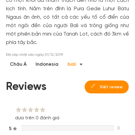
có một khối đá nham thạch đen nhô ra một cách
kịch tính. Nằm trên đỉnh là Pura Gede Luhur Batu
Ngaus ăn ảnh, có tất cả các yếu tố cổ điển của
một ngôi đền của người Bali và trông giống như
một phiên bản mini của Tanah Lot, cách đó 3km về
phía tây bắc.
Tạo tài khoản nhanh - nhận nhiều ưu
Đã cập nhật vào ngày 01/12/2019
đãi!
Châu Á
Indonesia
bali
Tạo tài khoản để có thể
nhận ngay các ưu đãi
hấp dẫn
dành cho thành viên đến từ các đối tác của Gody.vn dành
Reviews
cho cộng đồng.
Viết review
Đăng ký
Hoặc đăng nhập bằng
Đăng nhập Facebook
Đăng nhập Google
dựa trên 0 đánh giá
0
5
0%