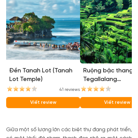
Đền Tanah Lot (Tanah
Ruộng bậc thang
Lot Temple)
Tegallalang
(Tegallalang Rice
41 reviews
35
Terraces)
Viết review
Viết review
Giữa một số lượng lớn các biệt thự đang phát triển,