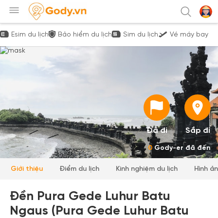
Esim du lịch
Bảo hiểm du lịch
Sim du lịch
Vé máy bay
Đã đi
Sắp đi
0
Gody-er đã đến
Giới thiệu
Điểm du lịch
Kinh nghiệm du lịch
Hình ả
Đền Pura Gede Luhur Batu
Ngaus (Pura Gede Luhur Batu