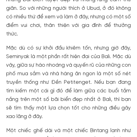
giãn. So với những người thích ở Ubud, ở đó không
có nhiều thứ để xem và làm ở đây, nhưng có một số
điểm vui chơi, thân thiện với gia đình để thưởng
thức.
Mặc dù có sự khởi đầu khiêm tốn, nhưng giờ đây,
Seminyak là một phần rất hiện đại của Bali. Mặc dù
vậy, giữa sự hào nhoáng và quyến rũ của những con
phố mua sắm và nhà hàng ăn ngon là một số nét
truyền thống như Đền Petitenget. Nếu bạn đang
tìm kiếm một cái gì đó để làm giữa các buổi tắm
nắng trên một số bãi biển đẹp nhất ở Bali, thì bạn
sẽ tìm thấy một lựa chọn tốt cho những điều gây
xao lãng ở đây.
Một chiếc ghế dài và một chiếc Bintang lạnh như
Tạo tài khoản nhanh - nhận nhiều ưu