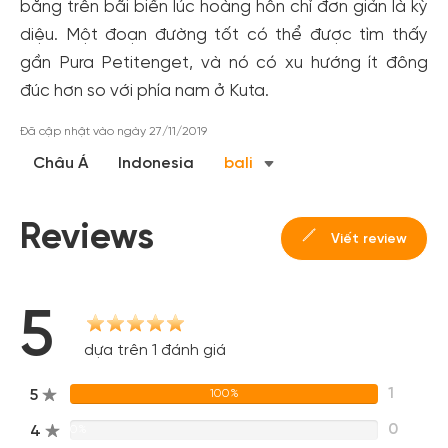
băng trên bãi biển lúc hoàng hôn chỉ đơn giản là kỳ
đãi!
diệu. Một đoạn đường tốt có thể được tìm thấy
Tạo tài khoản để có thể
nhận ngay các ưu đãi
hấp dẫn
gần Pura Petitenget, và nó có xu hướng ít đông
dành cho thành viên đến từ các đối tác của Gody.vn dành
đúc hơn so với phía nam ở Kuta.
cho cộng đồng.
Đã cập nhật vào ngày 27/11/2019
Đăng ký
Châu Á
Indonesia
bali
Hoặc đăng nhập bằng
Đăng nhập Facebook
Đăng nhập Google
Reviews
Viết review
5
dựa trên 1 đánh giá
1
5
100%
0
4
0%