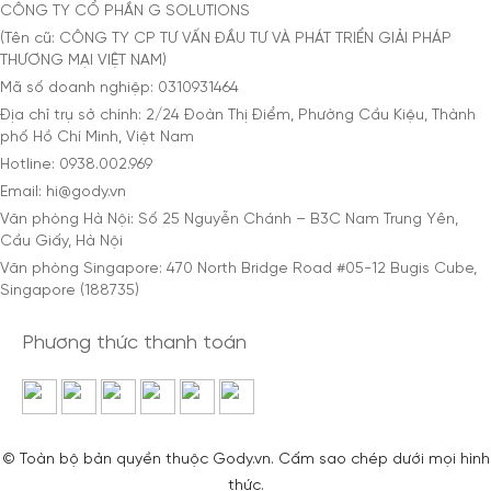
CÔNG TY CỔ PHẦN G SOLUTIONS
(Tên cũ: CÔNG TY CP TƯ VẤN ĐẦU TƯ VÀ PHÁT TRIỂN GIẢI PHÁP
THƯƠNG MẠI VIỆT NAM)
Mã số doanh nghiệp: 0310931464
Địa chỉ trụ sở chính: 2/24 Đoàn Thị Điểm, Phường Cầu Kiệu, Thành
phố Hồ Chí Minh, Việt Nam
Hotline: 0938.002.969
Email: hi@gody.vn
Văn phòng Hà Nội: Số 25 Nguyễn Chánh – B3C Nam Trung Yên,
Cầu Giấy, Hà Nội
Văn phòng Singapore: 470 North Bridge Road #05-12 Bugis Cube,
Singapore (188735)
Phương thức thanh toán
© Toàn bộ bản quyền thuộc Gody.vn. Cấm sao chép dưới mọi hình
thức.