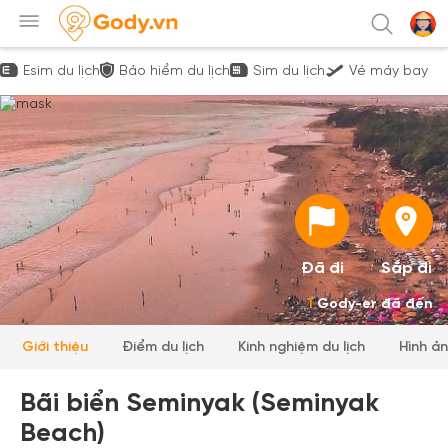
Esim du lịch
Bảo hiểm du lịch
Sim du lịch
Vé máy bay
Đã đi
Sắp đi
1
Gody-er đã đến
Giới thiệu
Điểm du lịch
Kinh nghiệm du lịch
Hình ả
Bãi biển Seminyak (Seminyak
Beach)