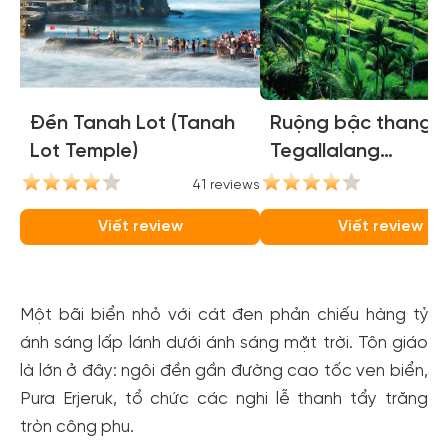
Đền Tanah Lot (Tanah
Ruộng bậc thang
Lot Temple)
Tegallalang
(Tegallalang Rice
41 reviews
35
Terraces)
Viết review
Viết review
Một bãi biển nhỏ với cát đen phản chiếu hàng tỷ
ánh sáng lấp lánh dưới ánh sáng mặt trời. Tôn giáo
là lớn ở đây: ngôi đền gần đường cao tốc ven biển,
Pura Erjeruk, tổ chức các nghi lễ thanh tẩy trăng
tròn công phu.