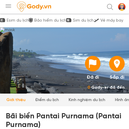
Esim du lịch
Bảo hiểm du lịch
Sim du lịch
Vé máy bay
Đã đi
Sắp đi
0
Gody-er đã đến
Giới thiệu
Điểm du lịch
Kinh nghiệm du lịch
Hình ả
Bãi biển Pantai Purnama (Pantai
Purnama)