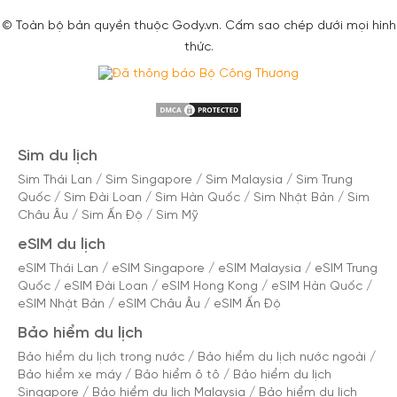
© Toàn bộ bản quyền thuộc Gody.vn. Cấm sao chép dưới mọi hình
thức.
Sim du lịch
Sim Thái Lan
/
Sim Singapore
/
Sim Malaysia
/
Sim Trung
Quốc
/
Sim Đài Loan
/
Sim Hàn Quốc
/
Sim Nhật Bản
/
Sim
Châu Âu
/
Sim Ấn Độ
/
Sim Mỹ
eSIM du lịch
eSIM Thái Lan
/
eSIM Singapore
/
eSIM Malaysia
/
eSIM Trung
Quốc
/
eSIM Đài Loan
/
eSIM Hong Kong
/
eSIM Hàn Quốc
/
eSIM Nhật Bản
/
eSIM Châu Âu
/
eSIM Ấn Độ
Bảo hiểm du lịch
Bảo hiểm du lịch trong nước
/
Bảo hiểm du lịch nước ngoài
/
Bảo hiểm xe máy
/
Bảo hiểm ô tô
/
Bảo hiểm du lịch
Singapore
/
Bảo hiểm du lịch Malaysia
/
Bảo hiểm du lịch