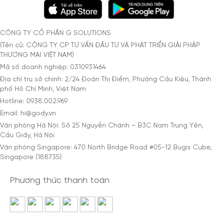
CÔNG TY CỔ PHẦN G SOLUTIONS
(Tên cũ: CÔNG TY CP TƯ VẤN ĐẦU TƯ VÀ PHÁT TRIỂN GIẢI PHÁP
THƯƠNG MẠI VIỆT NAM)
Mã số doanh nghiệp: 0310931464
Địa chỉ trụ sở chính: 2/24 Đoàn Thị Điểm, Phường Cầu Kiệu, Thành
phố Hồ Chí Minh, Việt Nam
Hotline: 0938.002.969
Email: hi@gody.vn
Văn phòng Hà Nội: Số 25 Nguyễn Chánh – B3C Nam Trung Yên,
Cầu Giấy, Hà Nội
Văn phòng Singapore: 470 North Bridge Road #05-12 Bugis Cube,
Singapore (188735)
Phương thức thanh toán