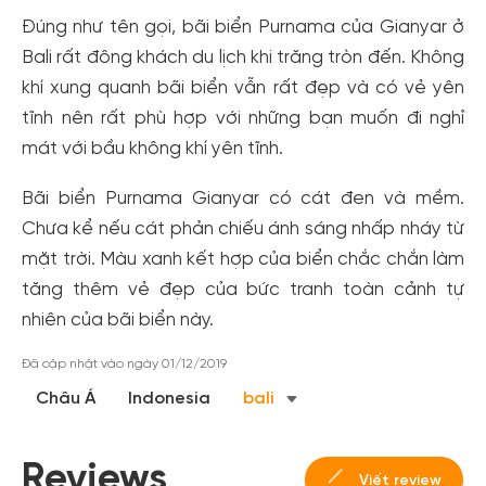
Đúng như tên gọi, bãi biển Purnama của Gianyar ở
Bali rất đông khách du lịch khi trăng tròn đến. Không
khí xung quanh bãi biển vẫn rất đẹp và có vẻ yên
tĩnh nên rất phù hợp với những bạn muốn đi nghỉ
mát với bầu không khí yên tĩnh.
Bãi biển Purnama Gianyar có cát đen và mềm.
Chưa kể nếu cát phản chiếu ánh sáng nhấp nháy từ
mặt trời. Màu xanh kết hợp của biển chắc chắn làm
Tạo tài khoản nhanh - nhận nhiều ưu
tăng thêm vẻ đẹp của bức tranh toàn cảnh tự
đãi!
nhiên của bãi biển này.
Tạo tài khoản để có thể
nhận ngay các ưu đãi
hấp dẫn
dành cho thành viên đến từ các đối tác của Gody.vn dành
Đã cập nhật vào ngày 01/12/2019
cho cộng đồng.
Châu Á
Indonesia
bali
Đăng ký
Hoặc đăng nhập bằng
Reviews
Viết review