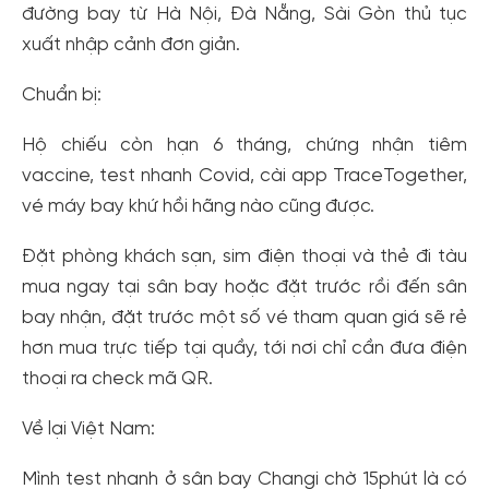
đường bay từ Hà Nội, Đà Nẵng, Sài Gòn thủ tục
xuất nhập cảnh đơn giản.
Chuẩn bị:
Hộ chiếu còn hạn 6 tháng, chứng nhận tiêm
vaccine, test nhanh Covid, cài app TraceTogether,
vé máy bay khứ hồi hãng nào cũng được.
Đặt phòng khách sạn, sim điện thoại và thẻ đi tàu
mua ngay tại sân bay hoặc đặt trước rồi đến sân
bay nhận, đặt trước một số vé tham quan giá sẽ rẻ
hơn mua trực tiếp tại quầy, tới nơi chỉ cần đưa điện
thoại ra check mã QR.
Về lại Việt Nam:
Mình test nhanh ở sân bay Changi chờ 15phút là có