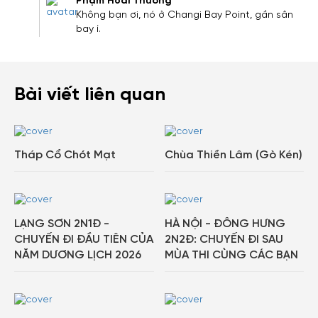
Phạm Hoài Thương
dẫn dành cho thành viên đến từ các đối tác của
Không bạn ơi, nó ở Changi Bay Point, gần sân
Gody.vn dành cho cộng đồng.
bay í.
Đăng ký
Hoặc đăng nhập bằng
Đăng nhập
Bài viết liên quan
Đăng nhập Google
Facebook
Tháp Cổ Chót Mạt
Chùa Thiền Lâm (Gò Kén)
LẠNG SƠN 2N1Đ -
HÀ NỘI - ĐÔNG HƯNG
CHUYẾN ĐI ĐẦU TIÊN CỦA
2N2Đ: CHUYẾN ĐI SAU
NĂM DƯƠNG LỊCH 2026
MÙA THI CÙNG CÁC BẠN