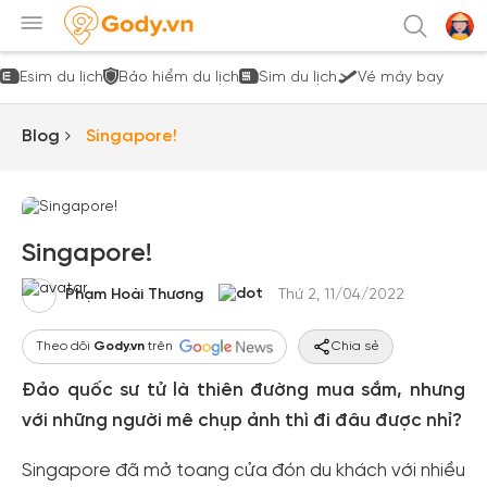
Esim du lịch
Bảo hiểm du lịch
Sim du lịch
Vé máy bay
Blog
Singapore!
Singapore!
Phạm Hoài Thương
Thứ 2, 11/04/2022
Theo dõi
Gody.vn
trên
Chia sẻ
Đảo quốc sư tử là thiên đường mua sắm, nhưng
với những người mê chụp ảnh thì đi đâu được nhỉ?
Singapore đã mở toang cửa đón du khách với nhiều