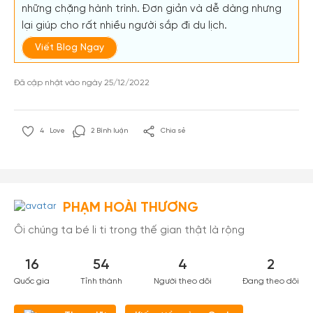
những chặng hành trình. Đơn giản và dễ dàng nhưng
lại giúp cho rất nhiều người sắp đi du lịch.
Viết Blog Ngay
Đã cập nhật vào ngày 25/12/2022
4
Love
2 Bình luận
Chia sẻ
PHẠM HOÀI THƯƠNG
Ôi chúng ta bé li ti trong thế gian thật là rộng
16
54
4
2
Quốc gia
Tỉnh thành
Người theo dõi
Đang theo dõi