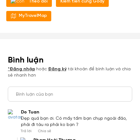
Kiếm tiền cùng Gody
Theo dõi
MyTravelMap
Bình luận
*Đăng nhập
hoặc
Đăng ký
tài khoản để bình luận và chia
sẻ nhanh hơn
Bình luận của bạn
Do Tuan
Tạo tài khoản nhanh - nhận nhiều
Đẹp quá bạn ơi. Có mấy tấm bạn chụp ngoài đảo,
phải đi tàu ra phải ko bạn ?
ưu đãi!
Trả lời
Chia sẻ
Tạo tài khoản để có thể
nhận ngay các ưu đãi
hấp