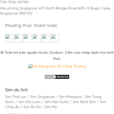
Cầu Giấy, Hà Nội
Văn phòng Singapore: 470 North Bridge Road #05-12 Bugis Cube,
Singapore (188735)
Phương thức thanh toán
© Toàn bộ bản quyền thuộc Gody.vn. Cấm sao chép dưới mọi hình
thức.
Sim du lịch
Sim Thái Lan
/
Sim Singapore
/
Sim Malaysia
/
Sim Trung
Quốc
/
Sim Đài Loan
/
Sim Hàn Quốc
/
Sim Nhật Bản
/
Sim
Châu Âu
/
Sim Ấn Độ
/
Sim Mỹ