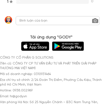
0
1
0%
Tải ứng dụng "GODY"
CÔNG TY CỔ PHẦN G SOLUTIONS
(Tên cũ: CÔNG TY CP TƯ VẤN ĐẦU TƯ VÀ PHÁT TRIỂN GIẢI PHÁP
THƯƠNG MẠI VIỆT NAM)
Mã số doanh nghiệp: 0310931464
Địa chỉ trụ sở chính: 2/24 Đoàn Thị Điểm, Phường Cầu Kiệu, Thành
phố Hồ Chí Minh, Việt Nam
Hotline: 0938.002.969
Email: hi@gody.vn
Văn phòng Hà Nội: Số 25 Nguyễn Chánh – B3C Nam Trung Yên,