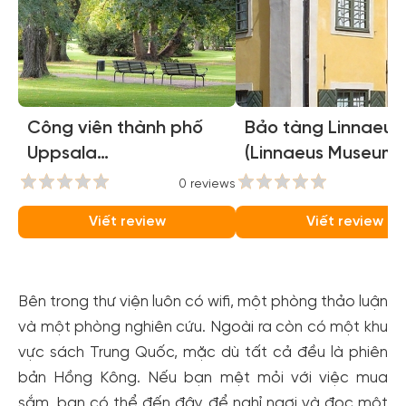
Công viên thành phố
Bảo tàng Linnaeus
Uppsala
(Linnaeus Museum)
(Stadsträdgården)
0 reviews
0
Viết review
Viết review
Bên trong thư viện luôn có wifi, một phòng thảo luận
và một phòng nghiên cứu. Ngoài ra còn có một khu
vực sách Trung Quốc, mặc dù tất cả đều là phiên
bản Hồng Kông. Nếu bạn mệt mỏi với việc mua
sắm, bạn có thể đến đây để nghỉ ngơi và đọc một