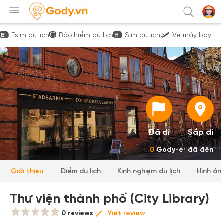
Esim du lịch
Bảo hiểm du lịch
Sim du lịch
Vé máy bay
Đã đi
Sắp đi
0
Gody-er đã đến
Giới thiệu
Điểm du lịch
Kinh nghiệm du lịch
Hình ả
Thư viện thành phố (City Library)
0 reviews
Viết review