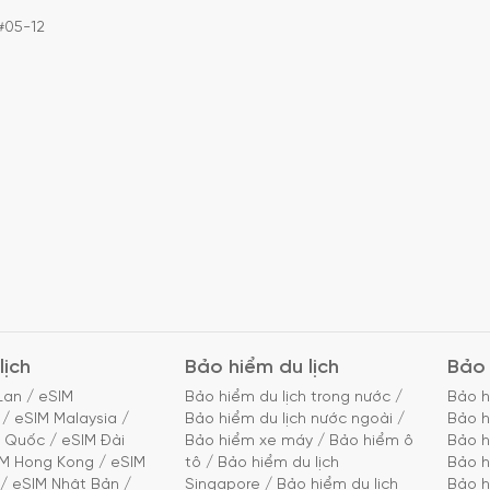
#05-12
lịch
Bảo hiểm du lịch
Bảo 
Lan
/
eSIM
Bảo hiểm du lịch trong nước
/
Bảo h
/
eSIM Malaysia
/
Bảo hiểm du lịch nước ngoài
/
Bảo h
g Quốc
/
eSIM Đài
Bảo hiểm xe máy
/
Bảo hiểm ô
Bảo h
IM Hong Kong
/
eSIM
tô
/
Bảo hiểm du lịch
Bảo h
/
eSIM Nhật Bản
/
Singapore
/
Bảo hiểm du lịch
Bảo h