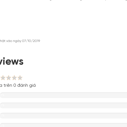
hật vào ngày 07/10/2019
views
a trên 0 đánh giá
0%
0%
0%
0%