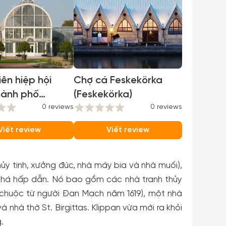
ên hiệp hội
Chợ cá Feskekörka
hành phố
(Feskekörka)
burg (Garden
0 reviews
0 reviews
 of
Viết review
Viết review
burg)
ủy tinh, xưởng đúc, nhà máy bia và nhà muối),
 khá hấp dẫn. Nó bao gồm các nhà tranh thủy
n chuộc từ người Đan Mạch năm 1619), một nhà
nhà thờ St. Birgittas. Klippan vừa mới ra khỏi
.