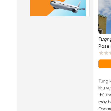
Tượn
Posei
Sculp
Từng l
khu v
thủ th
máy bi
Oscar