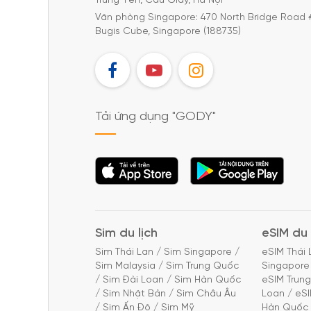
Trung Yên, Cầu Giấy, Hà Nội
Văn phòng Singapore: 470 North Bridge Road 
Bugis Cube, Singapore (188735)
FB
YT
IG
Tải ứng dụng "GODY"
Tải ứng dụng
Tải ứng dụng
"GODY"
"GODY"
Sim du lịch
eSIM du 
Sim Thái Lan
/
Sim Singapore
/
eSIM Thái 
Sim Malaysia
/
Sim Trung Quốc
Singapore
/
Sim Đài Loan
/
Sim Hàn Quốc
eSIM Trun
/
Sim Nhật Bản
/
Sim Châu Âu
Loan
/
eS
/
Sim Ấn Độ
/
Sim Mỹ
Hàn Quốc