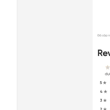
Đã cập n
Re
dự
5
4
3
2