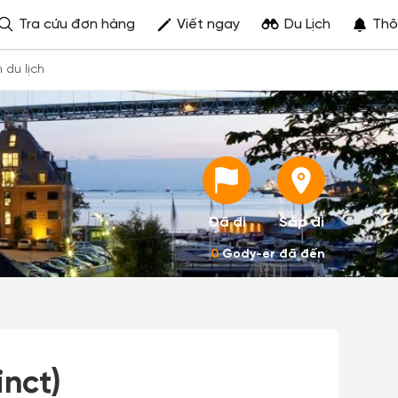
Tra cứu đơn hàng
Viết ngay
Du Lịch
Thô
h du lịch
Đã đi
Sắp đi
0
Gody-er đã đến
inct)