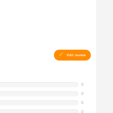
Viết review
0
0
0
0