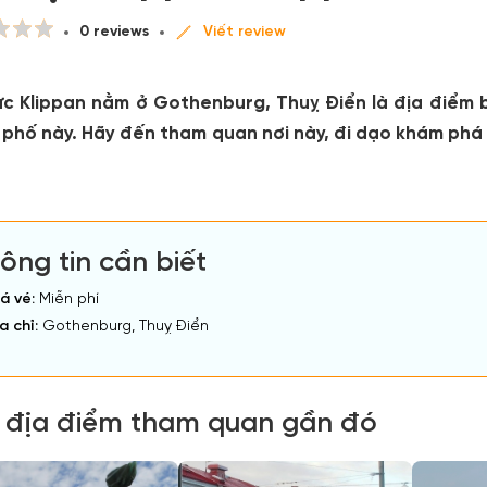
0 reviews
Viết review
ực Klippan nằm ở Gothenburg, Thuỵ Điển là địa điểm 
 phố này. Hãy đến tham quan nơi này, đi dạo khám phá 
ông tin cần biết
á vé:
Miễn phí
a chỉ:
Gothenburg, Thuỵ Điển
 địa điểm tham quan gần đó