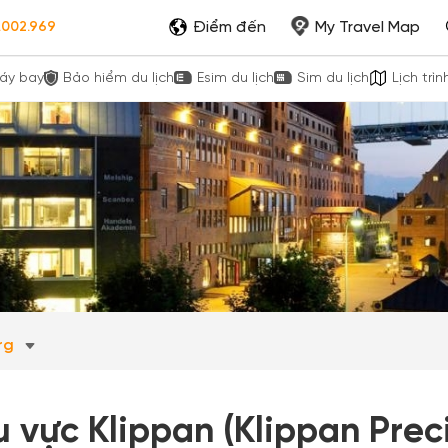
Điểm đến
My Travel Map
.002.969
áy bay
Bảo hiểm du lịch
Esim du lịch
Sim du lịch
Lịch trìn
rg
 vực Klippan (Klippan Prec