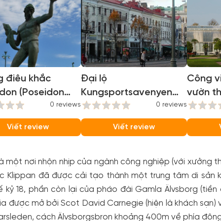
g điêu khắc
Đại lộ
Công vi
don (Poseidon
Kungsportsavenyen
vườn t
ture)
0 reviews
(Kungsportsavenyen)
0 reviews
Gothen
Society
Viết review
Viết review
Gothen
à một nơi nhộn nhịp của ngành công nghiệp (với xưởng th
ực Klippan đã được cải tạo thành một trung tâm di sản
ế kỷ 18, phần còn lại của pháo đài Gamla Älvsborg (tiề
a được mở bởi Scot David Carnegie (hiện là khách sạn) và 
arsleden, cách Älvsborgsbron khoảng 400m về phía đông