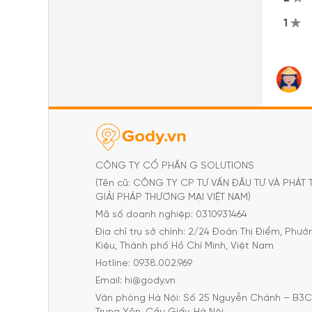
1
CÔNG TY CỔ PHẦN G SOLUTIONS
(Tên cũ: CÔNG TY CP TƯ VẤN ĐẦU TƯ VÀ PHÁT 
GIẢI PHÁP THƯƠNG MẠI VIỆT NAM)
Mã số doanh nghiệp: 0310931464
Địa chỉ trụ sở chính: 2/24 Đoàn Thị Điểm, Phư
Kiệu, Thành phố Hồ Chí Minh, Việt Nam
Hotline: 0938.002.969
Email: hi@gody.vn
Văn phòng Hà Nội: Số 25 Nguyễn Chánh – B3