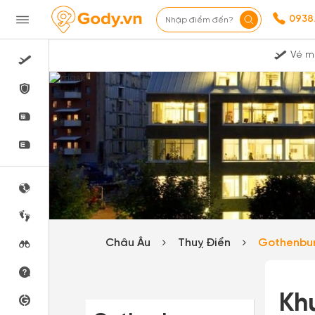
0938
Nhập điểm đến?
Vé m
Châu Âu
Thuỵ Điển
Gothenbu
Khu