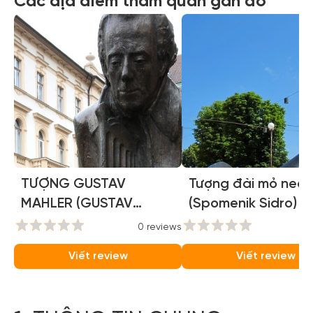
Các địa điểm tham quan gần đó
TƯỢNG GUSTAV
Tượng đài mỏ neo
MAHLER (GUSTAV
(Spomenik Sidro)
MAHLER STATUE)
0 reviews
0
Viết review
Viết review