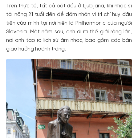
Trên thực tế, tất cả bắt đầu ở Ljubljana, khi nhạc sĩ
tài năng 21 tuổi đến để đảm nhận vị trí chỉ huy đầu
tiên của mình tại nơi hiện là Philharmonic của người
Slovenia. Một năm sau, anh đi ra thế giới rộng lớn,
nơi anh tạo ra lịch sử âm nhạc, bao gồm các bản
giao hưởng hoành tráng.
Tạo tài khoản nhanh - nhận nhiều ưu
đãi!
Tạo tài khoản để có thể
nhận ngay các ưu đãi
hấp dẫn
dành cho thành viên đến từ các đối tác của Gody.vn dành
cho cộng đồng.
Đăng ký