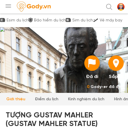
Esim du lịch
Bảo hiểm du lịch
Sim du lịch
Vé máy bay
Đã đi
Sắp đi
0
Gody-er đã đến
Giới thiệu
Điểm du lịch
Kinh nghiệm du lịch
Hình ả
TƯỢNG GUSTAV MAHLER
(GUSTAV MAHLER STATUE)