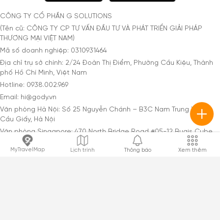
CÔNG TY CỔ PHẦN G SOLUTIONS
(Tên cũ: CÔNG TY CP TƯ VẤN ĐẦU TƯ VÀ PHÁT TRIỂN GIẢI PHÁP
THƯƠNG MẠI VIỆT NAM)
Mã số doanh nghiệp: 0310931464
Địa chỉ trụ sở chính: 2/24 Đoàn Thị Điểm, Phường Cầu Kiệu, Thành
phố Hồ Chí Minh, Việt Nam
Hotline: 0938.002.969
Email: hi@gody.vn
Văn phòng Hà Nội: Số 25 Nguyễn Chánh – B3C Nam Trung Yên,
Cầu Giấy, Hà Nội
Văn phòng Singapore: 470 North Bridge Road #05-12 Bugis Cube,
Singapore (188735)
MyTravelMap
Lịch trình
Thông báo
Xem thêm
Phương thức thanh toán
© Toàn bộ bản quyền thuộc Gody.vn. Cấm sao chép dưới mọi hình