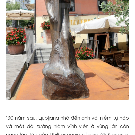
Hoặc đăng nhập bằng
Đăng nhập Facebook
Đăng nhập Google
130 năm sau, Ljubljana nhớ đến anh với niềm tự hào
và một đài tưởng niệm vĩnh viễn ở vùng lân cận
ngay lập tức của Philharmonic của người Slovenia.