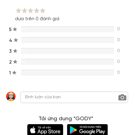
dựa trên 0 đánh giá
0
5
0%
0
4
0%
0
3
0%
0
2
0%
0
1
0%
Tải ứng dụng "GODY"