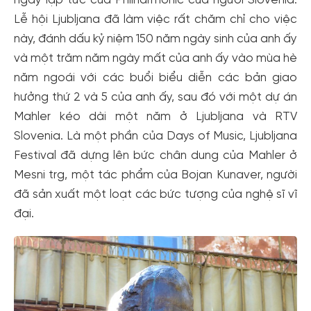
Lễ hội Ljubljana đã làm việc rất chăm chỉ cho việc
này, đánh dấu kỷ niệm 150 năm ngày sinh của anh ấy
và một trăm năm ngày mất của anh ấy vào mùa hè
năm ngoái với các buổi biểu diễn các bản giao
hưởng thứ 2 và 5 của anh ấy, sau đó với một dự án
Mahler kéo dài một năm ở Ljubljana và RTV
Slovenia. Là một phần của Days of Music, Ljubljana
Festival đã dựng lên bức chân dung của Mahler ở
Mesni trg, một tác phẩm của Bojan Kunaver, người
đã sản xuất một loạt các bức tượng của nghệ sĩ vĩ
đại.