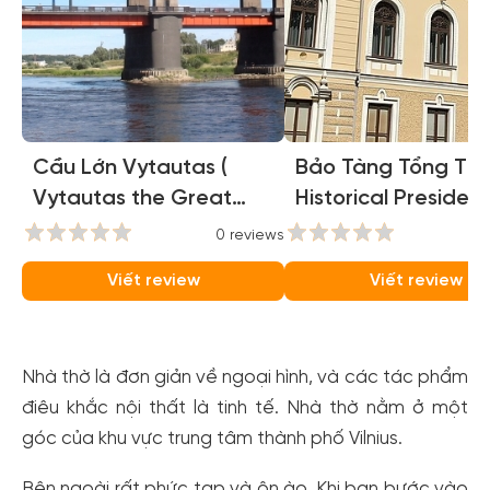
Cầu Lớn Vytautas (
Bảo Tàng Tổng Thố
Vytautas the Great
Historical President
Bridge )
Palace )
0 reviews
0
Viết review
Viết review
Nhà thờ là đơn giản về ngoại hình, và các tác phẩm
điêu khắc nội thất là tinh tế. Nhà thờ nằm ở một
góc của khu vực trung tâm thành phố Vilnius.
Bên ngoài rất phức tạp và ôn ào. Khi bạn bước vào