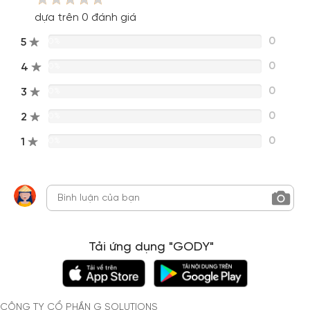
dựa trên 0 đánh giá
0
5
0%
0
4
0%
0
3
0%
0
2
0%
0
1
0%
Tải ứng dụng "GODY"
CÔNG TY CỔ PHẦN G SOLUTIONS