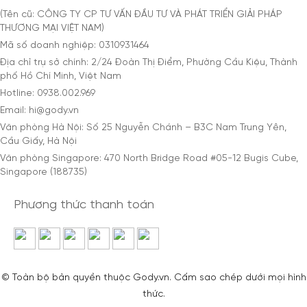
(Tên cũ: CÔNG TY CP TƯ VẤN ĐẦU TƯ VÀ PHÁT TRIỂN GIẢI PHÁP
THƯƠNG MẠI VIỆT NAM)
Mã số doanh nghiệp: 0310931464
Địa chỉ trụ sở chính: 2/24 Đoàn Thị Điểm, Phường Cầu Kiệu, Thành
phố Hồ Chí Minh, Việt Nam
Hotline: 0938.002.969
Email: hi@gody.vn
Văn phòng Hà Nội: Số 25 Nguyễn Chánh – B3C Nam Trung Yên,
Cầu Giấy, Hà Nội
Văn phòng Singapore: 470 North Bridge Road #05-12 Bugis Cube,
Singapore (188735)
Phương thức thanh toán
© Toàn bộ bản quyền thuộc Gody.vn. Cấm sao chép dưới mọi hình
thức.