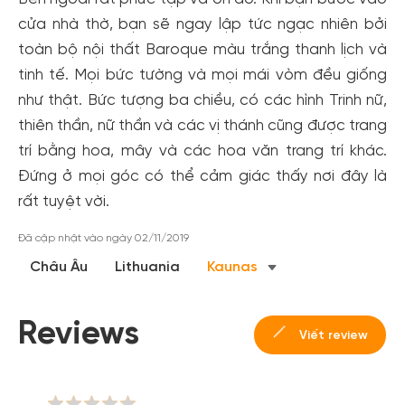
cửa nhà thờ, bạn sẽ ngay lập tức ngạc nhiên bởi
toàn bộ nội thất Baroque màu trắng thanh lịch và
tinh tế. Mọi bức tường và mọi mái vòm đều giống
như thật. Bức tượng ba chiều, có các hình Trinh nữ,
thiên thần, nữ thần và các vị thánh cũng được trang
trí bằng hoa, mây và các hoa văn trang trí khác.
Đứng ở mọi góc có thể cảm giác thấy nơi đây là
Tạo tài khoản nhanh - nhận nhiều ưu
rất tuyệt vời.
đãi!
Đã cập nhật vào ngày 02/11/2019
Tạo tài khoản để có thể
nhận ngay các ưu đãi
hấp dẫn
Châu Âu
Lithuania
Kaunas
dành cho thành viên đến từ các đối tác của Gody.vn dành
cho cộng đồng.
Reviews
Đăng ký
Viết review
Hoặc đăng nhập bằng
Đăng nhập Facebook
Đăng nhập Google