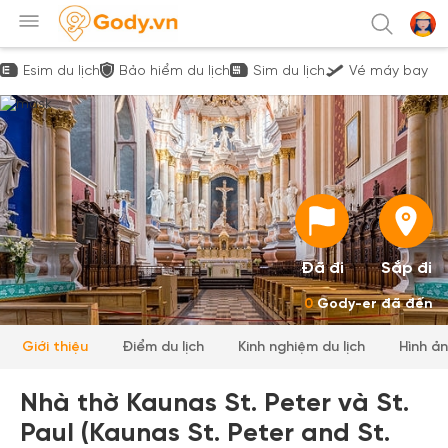
Esim du lịch
Bảo hiểm du lịch
Sim du lịch
Vé máy bay
Đã đi
Sắp đi
0
Gody-er đã đến
Giới thiệu
Điểm du lịch
Kinh nghiệm du lịch
Hình ả
Nhà thờ Kaunas St. Peter và St.
Paul (Kaunas St. Peter and St.