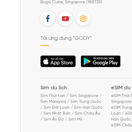
Bugis Cube, Singapore (188735)
FB
YT
IG
Tải ứng dụng "GODY"
Tải ứng dụng
Tải ứng dụng
"GODY"
"GODY"
Sim du lịch
eSIM du 
Sim Thái Lan
/
Sim Singapore
/
eSIM Thái 
Sim Malaysia
/
Sim Trung Quốc
Singapore
/
Sim Đài Loan
/
Sim Hàn Quốc
eSIM Trun
/
Sim Nhật Bản
/
Sim Châu Âu
Loan
/
eS
/
Sim Ấn Độ
/
Sim Mỹ
Hàn Quốc
eSIM Châu