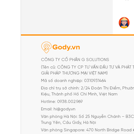
CÔNG TY CỔ PHẦN G SOLUTIONS
(Tên cũ: CÔNG TY CP TƯ VẤN ĐẦU TƯ VÀ PHÁT 
GIẢI PHÁP THƯƠNG MẠI VIỆT NAM)
Mã số doanh nghiệp: 0310931464
Địa chỉ trụ sở chính: 2/24 Đoàn Thị Điểm, Phư
Kiệu, Thành phố Hồ Chí Minh, Việt Nam
Hotline: 0938.002.969
Email: hi@gody.vn
Văn phòng Hà Nội: Số 25 Nguyễn Chánh – B3
Trung Yên, Cầu Giấy, Hà Nội
Văn phòng Singapore: 470 North Bridge Road 