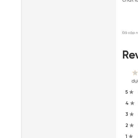
chất lư
Đã cập n
Re
dự
5
4
3
2
1