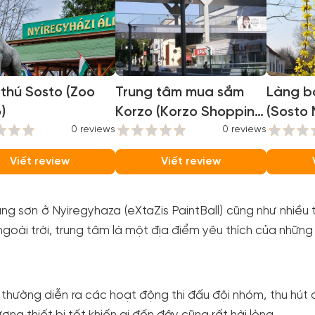
 thú Sosto (Zoo
Trung tâm mua sắm
Làng b
)
Korzo (Korzo Shopping
(Sosto 
0 reviews
Centre)
0 reviews
Viết review
Viết review
́ng sơn ở Nyiregyhaza (eXtaZis PaintBall) cũng như nhiều tổ 
goài trời, trung tâm là một địa điểm yêu thích của những 
thường diễn ra các hoạt động thi đấu đội nhóm, thu hút đư