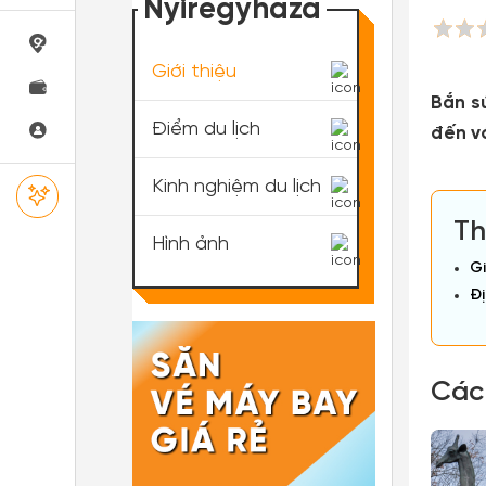
Nyiregyhaza
Giới thiệu
Bắn s
Điểm du lịch
đến v
Kinh nghiệm du lịch
Th
Hình ảnh
Gi
Đị
Các