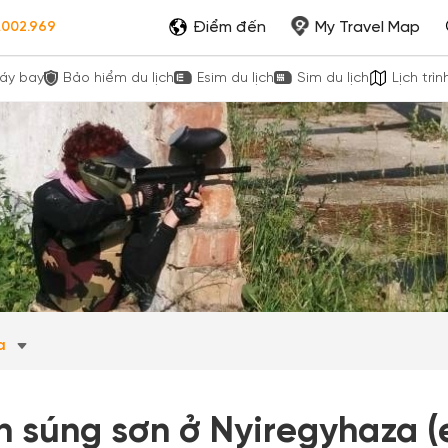
Điểm đến
My Travel Map
.002.969
áy bay
Bảo hiểm du lịch
Esim du lịch
Sim du lịch
Lịch trìn
za
n súng sơn ở Nyiregyhaza (