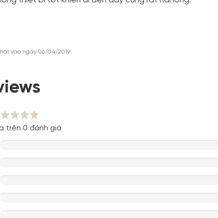
ợng thiết bị tốt khiến ai đến đây cũng rất hài lòng.
hật vào ngày 06/04/2019
views
a trên 0 đánh giá
0%
0%
0%
0%
0%