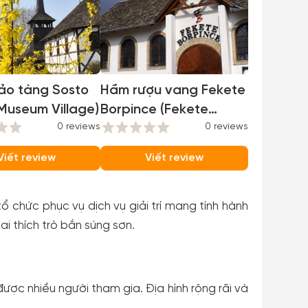
ảo tàng Sosto
Hầm rượu vang Fekete
Museum Village)
Borpince (Fekete
0 reviews
Borpince)
0 reviews
Viết review
Viết review
chức phục vụ dịch vụ giải trí mang tính hành
ai thích trò bắn súng sơn.
ợc nhiều người tham gia. Địa hình rộng rãi và