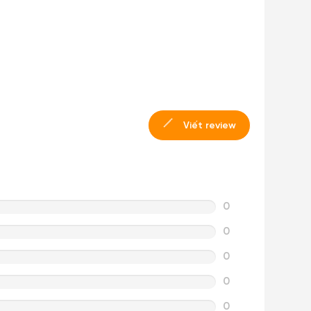
Viết review
0
0
0
0
0