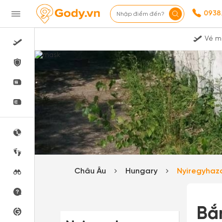
0938
Nhập điểm đến?
Vé m
Châu Âu
Hungary
Nyiregyha
Bắ