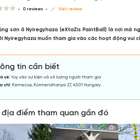
0 reviews
Viết review
úng sơn ở Nyiregyhaza (eXtaZis PaintBall) là nơi mà ng
ới Nyiregyhaza muốn tham gia vào các hoạt động vui chơi 
ông tin cần biết
á vé:
tùy vào sự kiện và số lượng người tham gia
a chỉ:
Kemecse, Körmenditanya 27, 4501 Hungary
 địa điểm tham quan gần đó