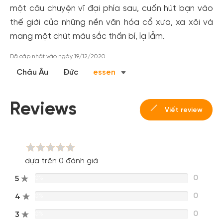
một câu chuyện vĩ đại phía sau, cuốn hút bạn vào
thế giới của những nền văn hóa cổ xưa, xa xôi và
mang một chút màu sắc thần bí, lạ lẫm.
Đã cập nhật vào ngày 19/12/2020
Tạo tài khoản nhanh - nhận nhiều ưu
Châu Âu
Đức
essen
đãi!
Tạo tài khoản để có thể
nhận ngay các ưu đãi
hấp dẫn
Reviews
dành cho thành viên đến từ các đối tác của Gody.vn dành
Viết review
cho cộng đồng.
Đăng ký
Hoặc đăng nhập bằng
dựa trên 0 đánh giá
Đăng nhập Facebook
Đăng nhập Google
0
5
0%
0
4
0%
0
3
0%