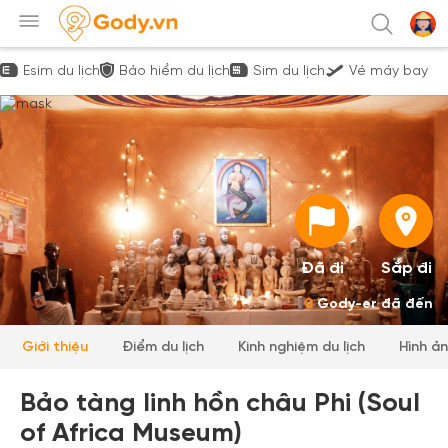
Esim du lịch
Bảo hiểm du lịch
Sim du lịch
Vé máy bay
Đã đi
Sắp đi
0
Gody-er đã đến
Giới thiệu
Điểm du lịch
Kinh nghiệm du lịch
Hình ả
Bảo tàng linh hồn châu Phi (Soul
of Africa Museum)