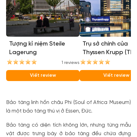
Tượng kỉ niệm Steile
Trụ sở chính của
Lagerung
Thyssen Krupp (Thy
Krupp Hauptquarti
1 reviews
1
Viết review
Viết review
Bảo tàng linh hồn châu Phi (Soul of Africa Museum)
là một bảo tàng thú vị ở Essen, Đức.
Bảo tàng có diện tích không lớn, nhưng từng mẫu
vật được trưng bày ở bảo tàng đều chứa đựng