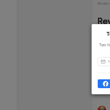
Đã cập n
Re
T
4
Tạo t
5
4
3
2
1