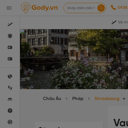
0938
Nhập điểm đến?
Vé m
Châu Âu
Pháp
Strasbourg
Va