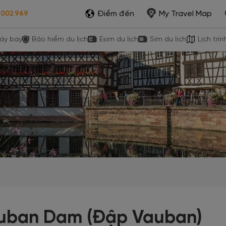
Điểm đến
My Travel Map
.002.969
áy bay
Bảo hiểm du lịch
Esim du lịch
Sim du lịch
Lịch trìn
uban Dam (Đập Vauban)