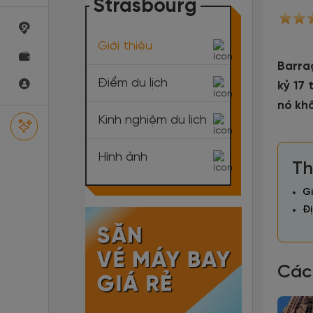
Strasbourg
Giới thiệu
Barra
Điểm du lịch
kỷ 17 
nó kh
Kinh nghiệm du lịch
Hình ảnh
Th
Gi
Đị
Các