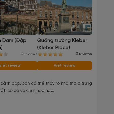
n Dam (Đập
Quảng trường Kleber
)
(Kleber Place)
4 reviews
3 reviews
Viết review
Viết review
 cảnh đẹp, bạn có thể thấy rõ nhà thờ ở trung
vắt, có cá và chim hòa hợp.