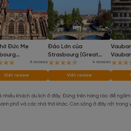
thờ Đức Mẹ
Đảo Lớn của
Vauba
sbourg
Strasbourg (Great
Vauban
sbourg Catheral)
6 reviews
Island of Strasbourg)
4 reviews
Viết review
Viết review
 nhiều khách du lịch ở đây. Đứng trên hàng rào để ngắm
ành phố và các nhà thờ khác. Con sông ở đây rất trong 