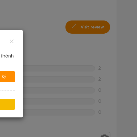
Viết review
 thành
2
 ký
2
0
0
0