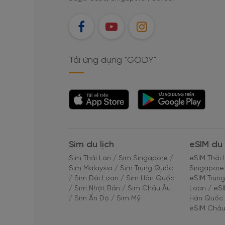
FB
YT
IG
Tải ứng dụng "GODY"
Tải ứng dụng
Tải ứng dụng
"GODY"
"GODY"
Sim du lịch
eSIM du 
Sim Thái Lan
/
Sim Singapore
/
eSIM Thái 
Sim Malaysia
/
Sim Trung Quốc
Singapore
/
Sim Đài Loan
/
Sim Hàn Quốc
eSIM Trun
/
Sim Nhật Bản
/
Sim Châu Âu
Loan
/
eS
/
Sim Ấn Độ
/
Sim Mỹ
Hàn Quốc
eSIM Châu