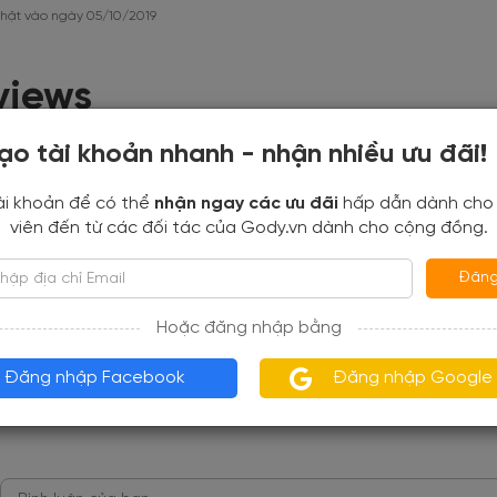
hật vào ngày 05/10/2019
views
ạo tài khoản nhanh - nhận nhiều ưu đãi!
.5
dựa trên 4 đánh giá
ài khoản để có thể
nhận ngay các ưu đãi
hấp dẫn dành cho
viên đến từ các đối tác của Gody.vn dành cho cộng đồng.
50%
Đăng
50%
Hoặc đăng nhập bằng
0%
0%
Đăng nhập Facebook
Đăng nhập Google
0%