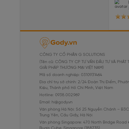
CÔNG TY CỔ PHẦN G SOLUTIONS
(Tên cũ: CÔNG TY CP TƯ VẤN ĐẦU TƯ VÀ PHÁT 
GIẢI PHÁP THƯƠNG MẠI VIỆT NAM)
Mã số doanh nghiệp: 0310931464
Địa chỉ trụ sở chính: 2/24 Đoàn Thị Điểm, Phư
Kiệu, Thành phố Hồ Chí Minh, Việt Nam
Hotline: 0938.002.969
Email: hi@gody.vn
Văn phòng Hà Nội: Số 25 Nguyễn Chánh – B3
Trung Yên, Cầu Giấy, Hà Nội
Văn phòng Singapore: 470 North Bridge Road 
Bugis Cube, Singapore (188735)