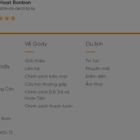
Hoạt Bonbon
2019-05-08 07:50:54
Về Gody
Du lịch
Giới thiệu
Tin tức
TRIỂN
Liên hệ
Khuyến mãi
Chính sách bảo mật
Điểm đến
Câu hỏi thường gặp
Ẩm thực
ờng Cầu
Chính sách Đổi Trả và
Hoàn Tiền
Chính sách thanh toán
C Nam
#05-12