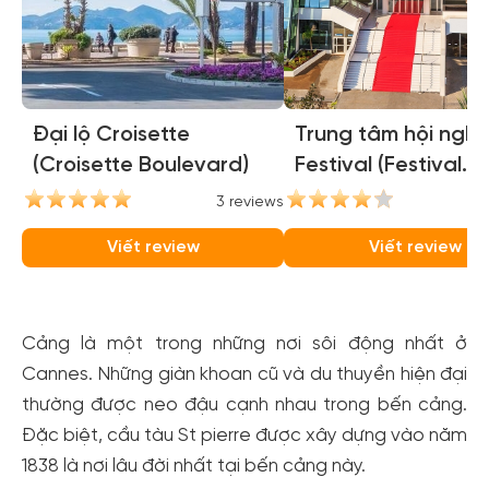
Đại lộ Croisette
Trung tâm hội nghị
(Croisette Boulevard)
Festival (Festival
Palace)
3 reviews
3
Viết review
Viết review
Cảng là một trong những nơi sôi động nhất ở
Cannes. Những giàn khoan cũ và du thuyền hiện đại
thường được neo đậu cạnh nhau trong bến cảng.
Đặc biệt, cầu tàu St pierre được xây dựng vào năm
1838 là nơi lâu đời nhất tại bến cảng này.