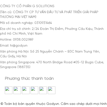
CÔNG TY CỔ PHẦN G SOLUTIONS
(Tên cũ: CÔNG TY CP TƯ VẤN ĐẦU TƯ VÀ PHÁT TRIỂN GIẢI PHÁP
THƯƠNG MẠI VIỆT NAM)
Mã số doanh nghiệp: 0310931464
Địa chỉ trụ sở chính: 2/24 Đoàn Thị Điểm, Phường Cầu Kiệu, Thành
phố Hồ Chí Minh, Việt Nam
Hotline: 0938.002.969
Email: hi@gody.vn
Văn phòng Hà Nội: Số 25 Nguyễn Chánh – B3C Nam Trung Yên,
Cầu Giấy, Hà Nội
Văn phòng Singapore: 470 North Bridge Road #05-12 Bugis Cube,
Singapore (188735)
Phương thức thanh toán
© Toàn bộ bản quyền thuộc Gody.vn. Cấm sao chép dưới mọi hình