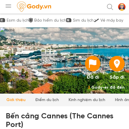
Esim du lịch
Bảo hiểm du lịch
Sim du lịch
Vé máy bay
Đã đi
Sắp đi
2
Gody-er đã đến
Giới thiệu
Điểm du lịch
Kinh nghiệm du lịch
Hình ả
Bến cảng Cannes (The Cannes
Port)