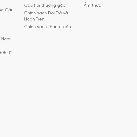
Câu hỏi thường gặp
Ẩm thực
ờng Cầu
Chính sách Đổi Trả và
Hoàn Tiền
Chính sách thanh toán
C Nam
#05-12