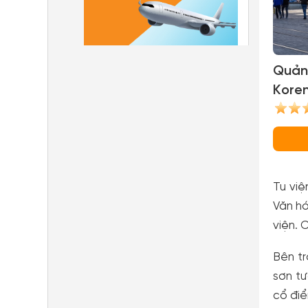
Quản
Kore
(Kore
Tu vi
Văn hó
viện. 
Bên tr
sơn t
cổ đi