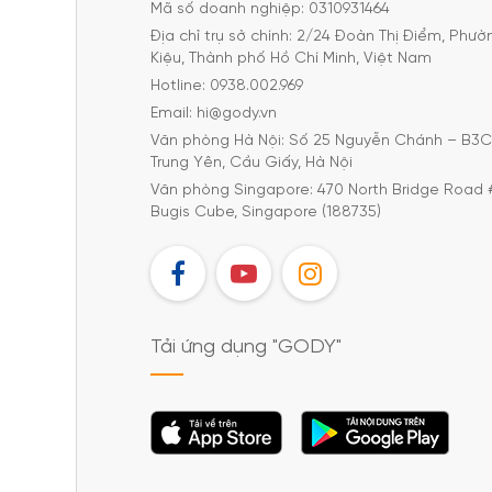
Mã số doanh nghiệp: 0310931464
Địa chỉ trụ sở chính: 2/24 Đoàn Thị Điểm, Phư
Kiệu, Thành phố Hồ Chí Minh, Việt Nam
Hotline: 0938.002.969
Email: hi@gody.vn
Văn phòng Hà Nội: Số 25 Nguyễn Chánh – B3
Trung Yên, Cầu Giấy, Hà Nội
Văn phòng Singapore: 470 North Bridge Road 
Bugis Cube, Singapore (188735)
FB
YT
IG
Tải ứng dụng "GODY"
Tải ứng dụng
Tải ứng dụng
"GODY"
"GODY"