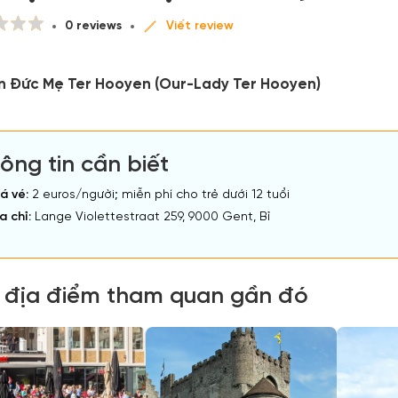
0 reviews
Viết review
ện Đức Mẹ Ter Hooyen (Our-Lady Ter Hooyen)
ông tin cần biết
á vé:
2 euros/người; miễn phí cho trẻ dưới 12 tuổi
a chỉ:
Lange Violettestraat 259, 9000 Gent, Bỉ
 địa điểm tham quan gần đó