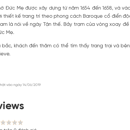
hờ Đức Mẹ được xây dựng từ năm 1654 đến 1658, và vào
ới thiết kế trang trí theo phong cách Baroque cổ điển đ
am là nói về ngày Tận thế. Bảy trạm của vòng xoay đề l
ức Mẹ.
 bắc, khách đến thăm có thể tìm thấy trang trại và bệ
ieve.
hật vào ngày 14/06/2019
views