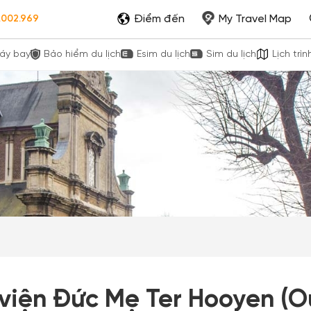
Điểm đến
My Travel Map
.002.969
áy bay
Bảo hiểm du lịch
Esim du lịch
Sim du lịch
Lịch trìn
 viện Đức Mẹ Ter Hooyen (O