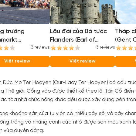
g trường
Lâu đài của Bá tước
Tháp c
nmarkt
Flanders (Earl of
(Gent C
nmarkt Square)
3 reviews
Flanders Castle)
3 reviews
Viết review
Viết review
ện Đức Mẹ Ter Hooyen (Our-Lady Ter Hooyen) có cấu trú
a Thế giới. Cổng vào được thiết kế theo lối Tân Cổ điển 
Các tòa nhà chức năng khác đều được xây dựng bên tron
ong khoảng sân của tu viện có nhiều cây sồi và cây cha
ường trắng và những cánh cửa nhỏ được sơn màu xanh l
ển vừa duyên dáng.