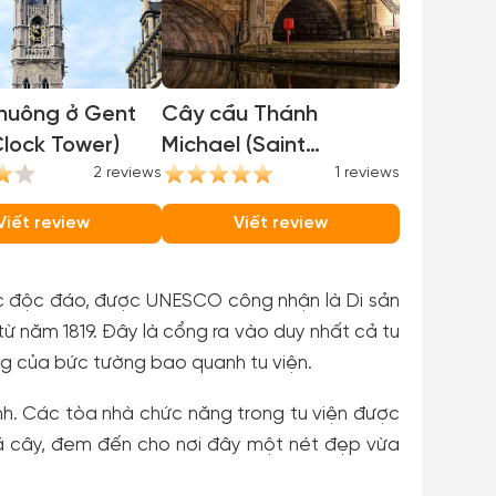
huông ở Gent
Cây cầu Thánh
lock Tower)
Michael (Saint
2 reviews
Michael's Bridge)
1 reviews
Viết review
Viết review
c độc đáo, được UNESCO công nhận là Di sản
từ năm 1819. Đây là cổng ra vào duy nhất cả tu
g của bức tường bao quanh tu viện.
nh. Các tòa nhà chức năng trong tu viện được
á cây, đem đến cho nơi đây một nét đẹp vừa