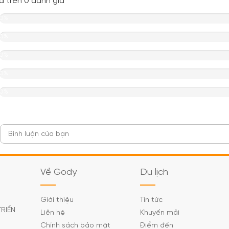
a trên 0 đánh giá
0%
0%
0%
0%
0%
Về Gody
Du lịch
Giới thiệu
Tin tức
TRIỂN
Liên hệ
Khuyến mãi
Chính sách bảo mật
Điểm đến