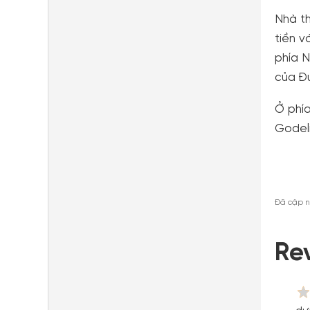
Nhà t
tiền v
phía N
của Đ
Ở phía
Godel
Đã cập n
Re