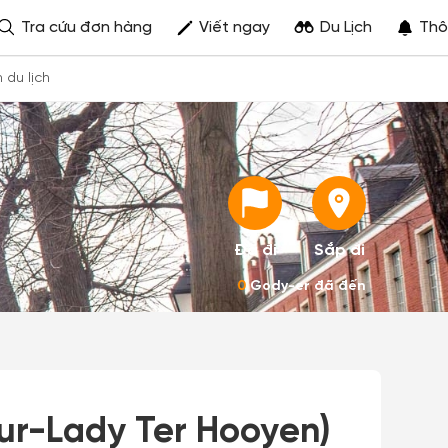
Tra cứu đơn hàng
Viết ngay
Du Lịch
Thô
h du lịch
Đã đi
Sắp đi
0
Gody-er đã đến
ur-Lady Ter Hooyen)