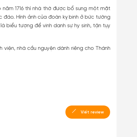
 năm 1716 thì nhà thờ được bổ sung một mặt
ộc đáo. Hình ảnh của đoàn kỵ binh ở bức tường
à biểu tượng để vinh danh sự hy sinh, tận tụy
nh viện, nhà cầu nguyện dành riêng cho Thánh
Viết review