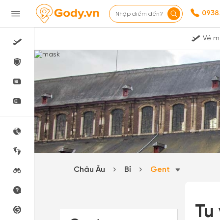
0938
Nhập điểm đến?
Vé m
Châu Âu
Bỉ
Gent
Tu