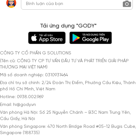
Tải ứng dụng "GODY"
CÔNG TY CỔ PHẦN G SOLUTIONS
(Tên cũ: CÔNG TY CP TƯ VẤN ĐẦU TƯ VÀ PHÁT TRIỂN GIẢI PHÁP
THƯƠNG MẠI VIỆT NAM)
Mã số doanh nghiệp: 0310931464
Địa chỉ trụ sở chính: 2/24 Đoàn Thị Điểm, Phường Cầu Kiệu, Thành
phố Hồ Chí Minh, Việt Nam
Hotline: 0938.002.969
Email: hi@gody.vn
Văn phòng Hà Nội: Số 25 Nguyễn Chánh – B3C Nam Trung Yên,
Cầu Giấy, Hà Nội
Văn phòng Singapore: 470 North Bridge Road #05-12 Bugis Cube,
Singapore (188735)