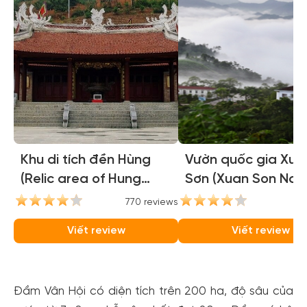
Khu di tích đền Hùng
Vườn quốc gia Xuâ
(Relic area of Hung
Sơn (Xuan Son Nati
Emperor)
Park)
770 reviews
131
Viết review
Viết review
Đầm Vân Hội có diện tích trên 200 ha, độ sâu của