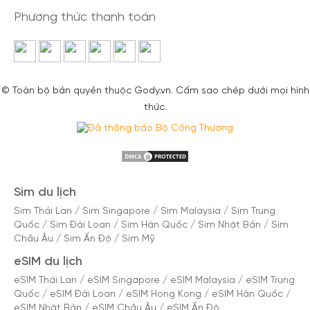
Phương thức thanh toán
© Toàn bộ bản quyền thuộc Gody.vn. Cấm sao chép dưới mọi hình
thức.
Sim du lịch
Sim Thái Lan
/
Sim Singapore
/
Sim Malaysia
/
Sim Trung
Quốc
/
Sim Đài Loan
/
Sim Hàn Quốc
/
Sim Nhật Bản
/
Sim
Châu Âu
/
Sim Ấn Độ
/
Sim Mỹ
eSIM du lịch
eSIM Thái Lan
/
eSIM Singapore
/
eSIM Malaysia
/
eSIM Trung
Quốc
/
eSIM Đài Loan
/
eSIM Hong Kong
/
eSIM Hàn Quốc
/
eSIM Nhật Bản
/
eSIM Châu Âu
/
eSIM Ấn Độ