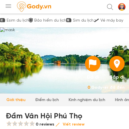
Esim du lịch
Bảo hiểm du lịch
Sim du lịch
Vé máy bay
Đã đi
Sắp đi
0
Gody-er đã đến
Giới thiệu
Điểm du lịch
Kinh nghiệm du lịch
Hình ả
Đầm Vân Hội Phú Thọ
0 reviews
Viết review