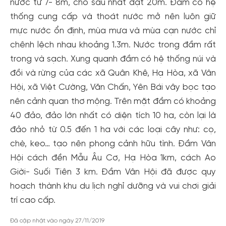
nước từ 7- 8m, chỗ sâu nhất đạt 20m. Đầm có hệ
thống cung cấp và thoát nước mở nên luôn giữ
mực nước ổn định, mùa mưa và mùa cạn nước chỉ
chênh lệch nhau khoảng 1.3m. Nước trong đầm rất
trong và sạch. Xung quanh đầm có hệ thống núi và
đồi và rừng của các xã Quân Khê, Hạ Hòa, xã Vân
Hội, xã Việt Cường, Văn Chấn, Yên Bái vây bọc tạo
nên cảnh quan thơ mộng. Trên mặt đầm có khoảng
40 đảo, đảo lớn nhất có diện tích 10 ha, còn lại là
đảo nhỏ từ 0.5 đến 1 ha với các loại cây như: cọ,
chè, keo… tạo nên phong cảnh hữu tình. Đầm Vân
Tạo tài khoản nhanh - nhận nhiều ưu
Hội cách đền Mẫu Âu Cơ, Hạ Hòa 1km, cách Ao
đãi!
Giời- Suối Tiên 3 km. Đầm Vân Hội đã được quy
Tạo tài khoản để có thể
nhận ngay các ưu đãi
hấp dẫn
hoạch thành khu du lịch nghỉ dưỡng và vui chơi giải
dành cho thành viên đến từ các đối tác của Gody.vn dành
trí cao cấp.
cho cộng đồng.
Đã cập nhật vào ngày 27/11/2019
Đăng ký