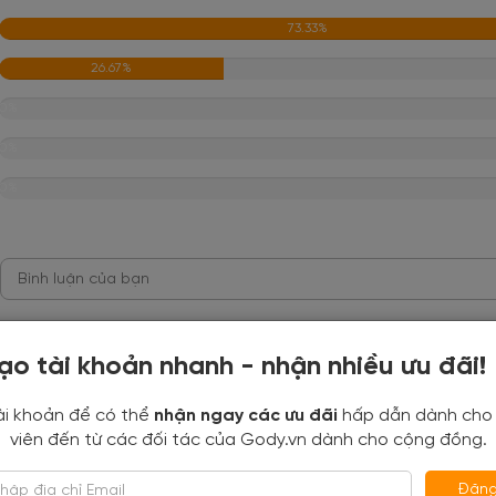
73.33%
26.67%
0%
0%
0%
Anh Chauu
ạo tài khoản nhanh - nhận nhiều ưu đãi!
2019-08-02 17:48:55
ài khoản để có thể
nhận ngay các ưu đãi
hấp dẫn dành cho
viên đến từ các đối tác của Gody.vn dành cho cộng đồng.
oa Phật GíaoĐến với Phổ Đà Sơn, bạn sẽ được khám phá nhữn
ng cơ sở thờ tự Phật giáo
Đăng