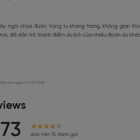
y ngôi chùa được trùng tu khang trang, không gian tho
i, đã dần trở thành điểm du lịch của nhiều đoàn du khá
hật vào ngày 04/10/2019
views
.73
dựa trên 15 đánh giá