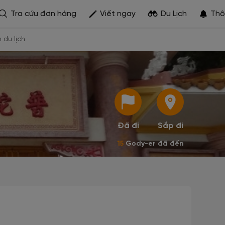
Tra cứu đơn hàng
Viết ngay
Du Lịch
Thô
h du lịch
Đã đi
Sắp đi
15
Gody-er đã đến