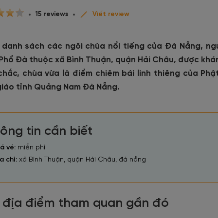
15 reviews
Viết review
 danh sách các ngôi chùa nổi tiếng của Đà Nẵng, ng
Phổ Đà thuộc xã Bình Thuận, quận Hải Châu, được khánh
chắc, chùa vừa là điểm chiêm bái linh thiêng của Phậ
giáo tỉnh Quảng Nam Đà Nẵng.
ông tin cần biết
á vé:
miễn phí
a chỉ:
xã Bình Thuận, quận Hải Châu, đà nẵng
 địa điểm tham quan gần đó