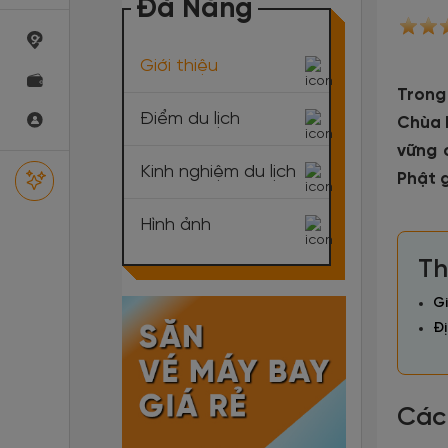
Đà Nẵng
Giới thiệu
Trong
Điểm du lịch
Chùa 
vững 
Kinh nghiệm du lịch
Phật 
Hình ảnh
Th
Gi
Đị
Các