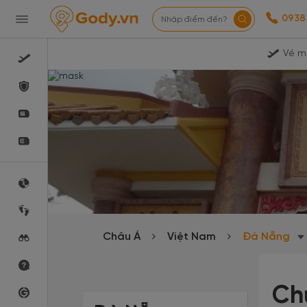
0938
Nhập điểm đến?
Vé m
Châu Á
Việt Nam
Đà Nẵng
Ch