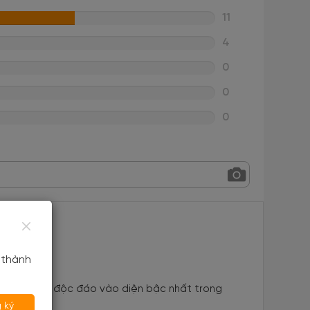
11
4
0
0
0
 thành
g hang đá độc đáo vào diện bậc nhất trong
 ký