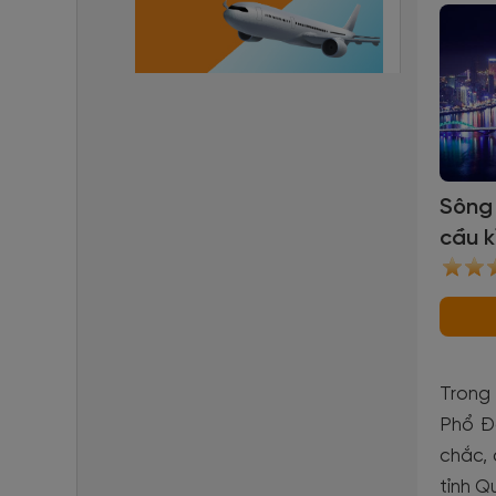
Sông
cầu k
Trong
Phổ Đ
chắc, 
tỉnh 