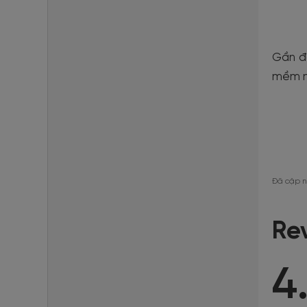
Gần đâ
mềm mạ
Đã cập n
Re
4