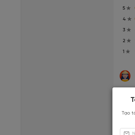
5
4
3
2
1
T
Tạo t
Vườn h
hệ thố