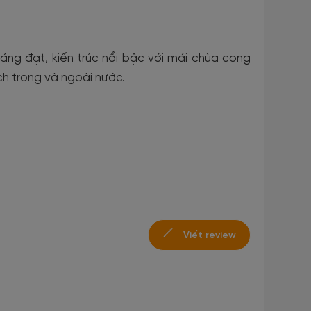
áng đạt, kiến trúc nổi bậc với mái chùa cong
ch trong và ngoài nước.
Viết review