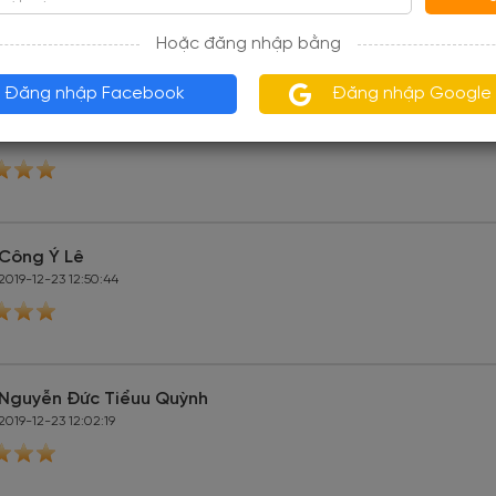
 lời
Chia sẻ
Hoặc đăng nhập bằng
Đăng nhập Facebook
Đăng nhập Google
Đình Khải
2019-12-24 21:09:44
Công Ý Lê
2019-12-23 12:50:44
Nguyễn Đức Tiểuu Quỳnh
2019-12-23 12:02:19