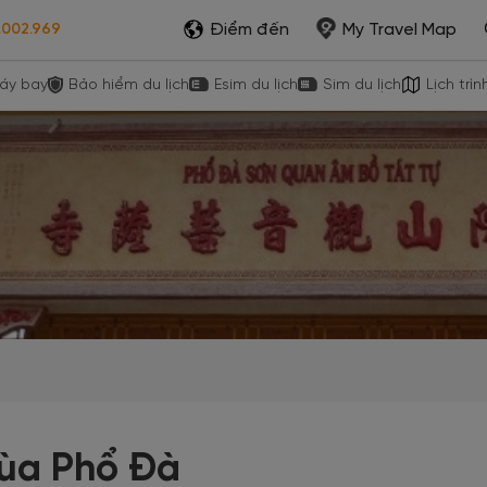
Điểm đến
My Travel Map
.002.969
áy bay
Bảo hiểm du lịch
Esim du lịch
Sim du lịch
Lịch trìn
ùa Phổ Đà