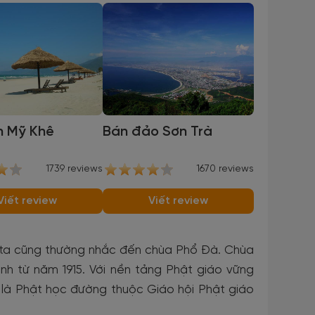
n Mỹ Khê
Bán đảo Sơn Trà
1739 reviews
1670 reviews
Viết review
Viết review
 ta cũng thường nhắc đến chùa Phổ Đà. Chùa
h từ năm 1915. Với nền tảng Phật giáo vững
a là Phật học đường thuộc Giáo hội Phật giáo