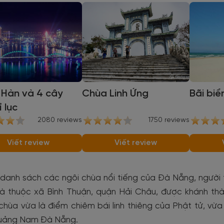
 Hàn và 4 cây
Chùa Linh Ứng
Bãi biể
ỉ lục
2080 reviews
1750 reviews
Viết review
Viết review
 danh sách các ngôi chùa nổi tiếng của Đà Nẵng, người
à thuộc xã Bình Thuận, quận Hải Châu, được khánh thàn
chùa vừa là điểm chiêm bái linh thiêng của Phật tử, vừ
Quảng Nam Đà Nẵng.