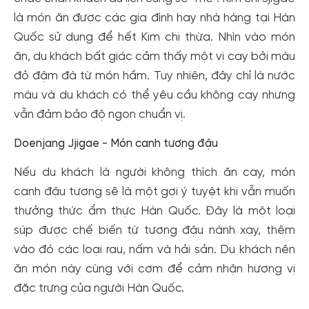
là món ăn được các gia đình hay nhà hàng tại Hàn
Quốc sử dụng để hết Kim chi thừa. Nhìn vào món
ăn, du khách bất giác cảm thấy một vị cay bởi màu
đỏ đậm đà từ món hầm. Tuy nhiên, đây chỉ là nước
màu và du khách có thể yêu cầu không cay nhưng
vẫn đảm bảo độ ngon chuẩn vị.
Doenjang Jjigae - Món canh tương đậu
Nếu du khách là người không thích ăn cay, món
canh đậu tương sẽ là một gợi ý tuyệt khi vẫn muốn
thưởng thức ẩm thực Hàn Quốc. Đây là một loại
súp được chế biến từ tương đậu nành xay, thêm
vào đó các loại rau, nấm và hải sản. Du khách nên
ăn món này cùng với cơm để cảm nhận hương vị
đặc trưng của người Hàn Quốc.