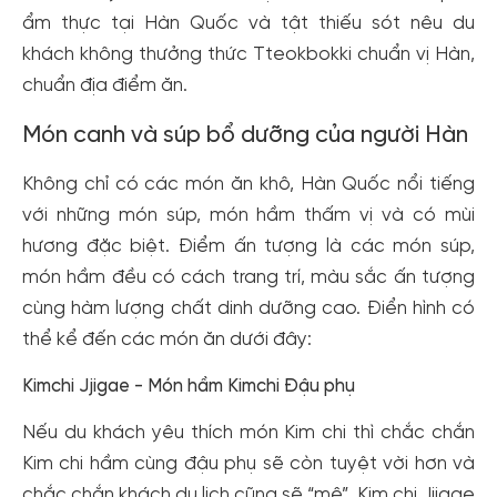
ẩm thực tại Hàn Quốc và tật thiếu sót nêu du
khách không thưởng thức Tteokbokki chuẩn vị Hàn,
chuẩn địa điểm ăn.
Món canh và súp bổ dưỡng của người Hàn
Không chỉ có các món ăn khô, Hàn Quốc nổi tiếng
với những món súp, món hầm thấm vị và có mùi
hương đặc biệt. Điểm ấn tượng là các món súp,
món hầm đều có cách trang trí, màu sắc ấn tượng
cùng hàm lượng chất dinh dưỡng cao. Điển hình có
thể kể đến các món ăn dưới đây:
Kimchi Jjigae - Món hầm Kimchi Đậu phụ
Nếu du khách yêu thích món Kim chi thì chắc chắn
Kim chi hầm cùng đậu phụ sẽ còn tuyệt vời hơn và
chắc chắn khách du lịch cũng sẽ “mê”. Kim chi Jjigae