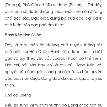
(Daegu), Phố Gỏi cá Millak-dong (Busan),... Tại đây,
du khách sẽ được thưởng thức nhiều món ăn đường
phố đặc sắc. Đặc biệt, đừng bỏ qua các loại bánh
phổ biến trên các phố ẩm thức:
Bánh Kếp Hàn Quốc
Đây là một món ăn đường phố truyền thống rất
phổ biến tại Hàn Quốc. Bánh Kếp được làm từ bột
gạo và tùy theo yêu cầu của du khách có thể thêm
Kim chi, hải sản hay chỉ là rau củ. Bánh Kếp với
nguyên liệu đơn giản nhưng lại có một sự hòa quyện
đặc biệt nên được đông đảo du khách quốc tế yêu
thích.
Chả cá Odeng
Nếu đã từng xem phim Vườn Sao Băng chắc hẳn du