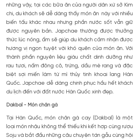
những vậy, tại các bữa ăn của người dân xứ sở Kim
chi, du khách sẽ dễ dàng thấy món ăn này với nhiều
biến tấu khác nhau nhưng phần nước sốt vẫn giữ
được nguyên bản. Japchae thường được thưởng
thức lúc nóng, ấm sẽ giúp du khách cảm nhận được
hương vị ngon tuyệt vời khó quên của món ăn. Với
thành phần nguyên liệu giàu chất dinh dưỡng như
rau tươi, nấm đông cô, trứng, dầu mè rang và đặc
biệt sợi miến làm từ mì thủy tinh khoai lang Hàn
Quốc. Japchae dễ dàng chinh phục hầu hết khách
du lịch đến với đất nước Hàn Quốc xinh đẹp.
Dakbal - Món chân gà
Tại Hàn Quốc, món chân gà cay (Dakbal) là một
loại món nhậu không thể thiếu khi kết hợp cùng rượu
Soju và bắt đầu những câu chuyện tán gẫu cùng hội