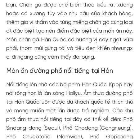
bạn. Chân gà được chế biến theo kiểu rút xương
hoặc có xương tùy vào nhu cầu của khách hàng,
thêm gia vị thấm vào từng miếng chân gà cùng loại
ớt đặc biệt tạo nên điểm đặc biệt của món ăn này.
Món chân gà Hàn Quốc có hương vị cay ngọt vừa
phải, thơm mùi gừng tỏi và tiêu đen khiến nhwungx
ai đi ngang cũng cảm thấy đói bụng.
Món ăn đường phố nổi tiếng tại Hàn
Nổi tiếng lên nhờ các bộ phim Hàn Quốc, Kpop hay
nói rộng hơn là làn sóng Hallyu. Ẩm thực đường phố
tại Hàn Quốc luôn được du khách quốc tế thích thú
và mong muốn một lần được trải nghiệm. Các khu
phố ẩm thực nổi tiếng tại đây có thể kể đến: Phố
Sindang-dong (Seoul), Phố Chodang (Gangneung),
Phố Chueotang (Namwon), Phố Gopchang