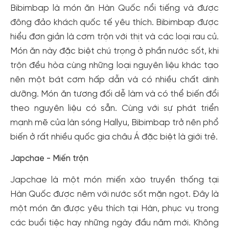
Bibimbap là món ăn Hàn Quốc nổi tiếng và được
đông đảo khách quốc tế yêu thích. Bibimbap được
hiểu đơn giản là cơm trộn với thịt và các loại rau củ.
Món ăn này đặc biệt chú trọng ở phần nước sốt, khi
trộn đều hòa cùng những loại nguyên liệu khác tạo
nên một bát cơm hấp dẫn và có nhiều chất dinh
dưỡng. Món ăn tương đối dễ làm và có thể biến đổi
theo nguyên liệu có sẵn. Cùng với sự phát triển
mạnh mẽ của làn sóng Hallyu, Bibimbap trở nên phổ
biến ở rất nhiều quốc gia châu Á đặc biệt là giới trẻ.
Japchae - Miến trộn
Japchae là một món miến xào truyền thống tại
Hàn Quốc được nêm với nước sốt mặn ngọt. Đây là
một món ăn được yêu thích tại Hàn, phục vụ trong
các buổi tiệc hay những ngày đầu năm mới. Không