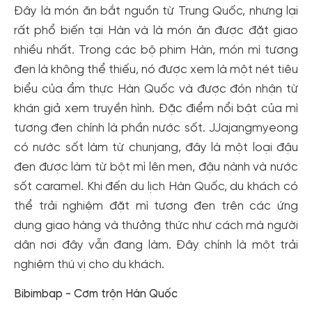
Đây là món ăn bắt nguồn từ Trung Quốc, nhưng lại
rất phổ biến tại Hàn và là món ăn được đặt giao
nhiều nhất. Trong các bộ phim Hàn, món mì tương
đen là không thể thiếu, nó được xem là một nét tiêu
biểu của ẩm thực Hàn Quốc và được đón nhận từ
khán giả xem truyền hình. Đặc điểm nổi bật của mì
tương đen chính là phần nước sốt. JJajangmyeong
có nước sốt làm từ chunjang, đây là một loại đậu
đen được làm từ bột mì lên men, đậu nành và nước
sốt caramel. Khi đến du lịch Hàn Quốc, du khách có
thể trải nghiệm đặt mì tương đen trên các ứng
dụng giao hàng và thưởng thức như cách mà người
dân nơi đây vẫn đang làm. Đây chính là một trải
nghiệm thú vị cho du khách.
Bibimbap - Cơm trộn Hàn Quốc