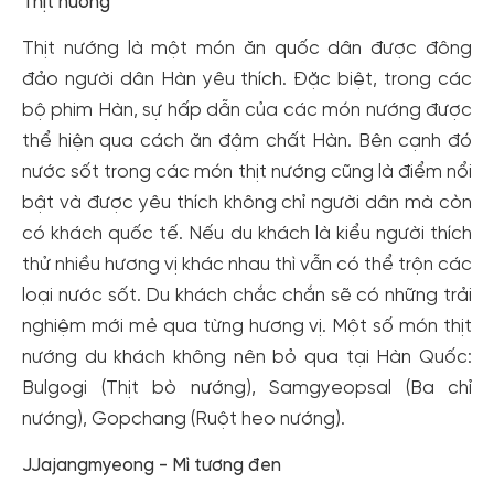
Thịt nướng
Thịt nướng là một món ăn quốc dân được đông
đảo người dân Hàn yêu thích. Đặc biệt, trong các
bộ phim Hàn, sự hấp dẫn của các món nướng được
thể hiện qua cách ăn đậm chất Hàn. Bên cạnh đó
nước sốt trong các món thịt nướng cũng là điểm nổi
bật và được yêu thích không chỉ người dân mà còn
có khách quốc tế. Nếu du khách là kiểu người thích
thử nhiều hương vị khác nhau thì vẫn có thể trộn các
loại nước sốt. Du khách chắc chắn sẽ có những trải
nghiệm mới mẻ qua từng hương vị. Một số món thịt
nướng du khách không nên bỏ qua tại Hàn Quốc:
Bulgogi (Thịt bò nướng), Samgyeopsal (Ba chỉ
nướng), Gopchang (Ruột heo nướng).
JJajangmyeong - Mì tương đen