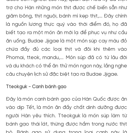
trợ cho Hàn những món thịt được chế biến sẵn như
giăm bông, thịt nguội, bánh mì kẹp thịt,... Đây chính
là nguồn lương thực quý vào thời điểm đó, họ đã
biết tạo ra một món ăn mới lạ để phục vụ như cầu
ăn uống. Budae Jjigae là một món súp cay màu đỏ
chứa đầy đủ các loại thịt và đôi khi thêm vào
Phomai, tteok, mandu,... Món súp đã có từ lâu đời
và du khách có thể ăn thử món ngon này, lắng nghe
câu chuyện lịch sử đặc biệt tạo ra Budae Jjigae.
Tteokguk - Canh bánh gạo
Đây là món canh bánh gạo của Hàn Quốc được ăn
vào dịp Tết, là món ăn đầy chất dinh dưỡng được
người Hàn yêu thích. Tteokguk là món súp làm từ
bánh gạo thái lát, thừng được hầm trong nước thịt
bò. Bánh gạo sử dụng trong loại canh này là