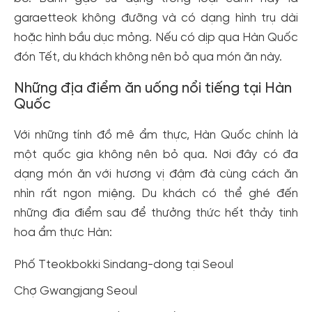
garaetteok không đưỡng và có dạng hình trụ dài
hoặc hình bầu dục mỏng. Nếu có dịp qua Hàn Quốc
đón Tết, du khách không nên bỏ qua món ăn này.
Những địa điểm ăn uống nổi tiếng tại Hàn
Quốc
Với những tính đồ mê ẩm thực, Hàn Quốc chính là
một quốc gia không nên bỏ qua. Nơi đây có đa
dạng món ăn với hương vị đậm đà cùng cách ăn
nhìn rất ngon miệng. Du khách có thể ghé đến
những địa điểm sau để thưởng thức hết thảy tinh
hoa ẩm thực Hàn:
Phố Tteokbokki Sindang-dong tại Seoul
Chợ Gwangjang Seoul