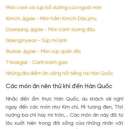
Món canh và súp bổ dưỡng của người Hàn
Kimchi Jjigae - Món hầm Kimchi Đậu phụ
Doenjang Jjigae - Món canh tương đậu
Naengmyeon - Súp mì lạnh
Budae Jjigae - Món súp quân đội
Tteokguk - Canh bánh gạo
Những địa điểm ăn uống nổi tiếng tại Hàn Quốc
Các món ăn nên thử khi đến Hàn Quốc
Nhắc đến ẩm thực Hàn Quốc, du khách sẽ nghĩ
ngay đến các món như Kim chi, Mì tương đen, Thịt
nướng ba chỉ hay mì trộn,... Các món ăn này đã từ
lâu xuất hiện trong đời sống của những nhân vật