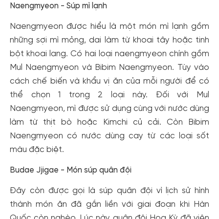
Naengmyeon - Súp mì lạnh
Naengmyeon được hiểu là một món mì lạnh gồm
những sợi mì mỏng, dai làm từ khoai tây hoặc tinh
bột khoai lang. Có hai loại naengmyeon chính gồm
Mul Naengmyeon và Bibim Naengmyeon. Tùy vào
cách chế biến và khẩu vị ăn của mỗi người để có
thể chọn 1 trong 2 loại này. Đối với Mul
Naengmyeon, mì được sử dụng cùng với nước dùng
làm từ thịt bò hoặc Kimchi củ cải. Còn Bibim
Naengmyeon có nước dùng cay từ các loại sốt
màu đặc biệt.
Budae Jjigae - Món súp quân đội
Đây còn được gọi là súp quân đội vì lịch sử hình
thành món ăn đã gắn liền với giai đoạn khi Hàn
Quốc còn nghèo. Lúc này, quân đội Hoa Kỳ đã viện