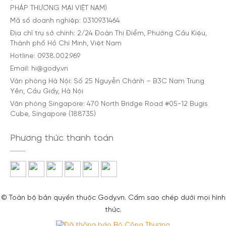
PHÁP THƯƠNG MẠI VIỆT NAM)
Mã số doanh nghiệp: 0310931464
Địa chỉ trụ sở chính: 2/24 Đoàn Thị Điểm, Phường Cầu Kiệu,
Thành phố Hồ Chí Minh, Việt Nam
Hotline: 0938.002.969
Email: hi@gody.vn
Văn phòng Hà Nội: Số 25 Nguyễn Chánh – B3C Nam Trung
Yên, Cầu Giấy, Hà Nội
Văn phòng Singapore: 470 North Bridge Road #05-12 Bugis
Cube, Singapore (188735)
Phương thức thanh toán
© Toàn bộ bản quyền thuộc Gody.vn. Cấm sao chép dưới mọi hình
thức.