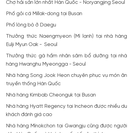
Chợ hải sản lớn nhất Hàn Quốc - Noryangjing Seoul
Phố gỏi cá Millak-dong tại Busan
Phố lòng bò ở Daegu
Thưởng thức Naengmyeon (Mì lạnh) tại nhà hàng
Eulji Myun Oak - Seoul
Thưởng thức gà hầm nhân sâm bổ dưỡng tại nhà
hàng Hwanghu Myeongga - Seoul
Nhà hàng Song Jook Heon chuyên phục vụ món ăn
truyền thống Hàn Quốc
Nhà hàng Kimbab Cheonguk tại Busan
Nhà hàng Hyatt Regency tại Incheon được nhiều du
khách đánh giá cao
Nhà hàng Mínokchon tại Gwangju cũng được người