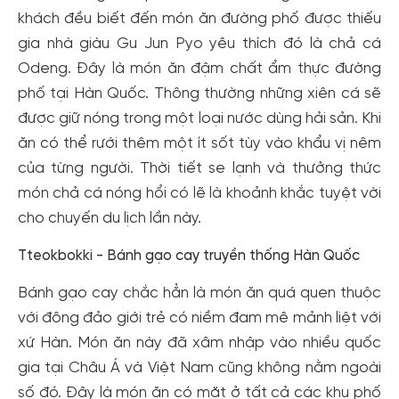
khách đều biết đến món ăn đường phố được thiếu
gia nhà giàu Gu Jun Pyo yêu thích đó là chả cá
Odeng. Đây là món ăn đậm chất ẩm thực đường
phố tại Hàn Quốc. Thông thường những xiên cá sẽ
được giữ nóng trong một loại nước dùng hải sản. Khi
ăn có thể rưới thêm một ít sốt tùy vào khẩu vị nêm
của từng người. Thời tiết se lạnh và thưởng thức
món chả cá nóng hổi có lẽ là khoảnh khắc tuyệt vời
cho chuyến du lịch lần này.
Tteokbokki - Bánh gạo cay truyền thống Hàn Quốc
Bánh gạo cay chắc hẳn là món ăn quá quen thuộc
với đông đảo giới trẻ có niềm đam mê mảnh liệt với
xứ Hàn. Món ăn này đã xâm nhập vào nhiều quốc
gia tại Châu Á và Việt Nam cũng không nằm ngoài
số đó. Đây là món ăn có mặt ở tất cả các khu phố