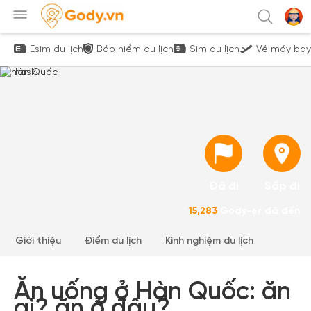
Esim du lịch
Bảo hiểm du lịch
Sim du lịch
Vé máy bay
Đã đi
Sắp đi
15,283
Gody-er đã đến
Giới thiệu
Điểm du lịch
Kinh nghiệm du lịch
Ăn uống ở Hàn Quốc: ăn
gì? ăn ở đâu?