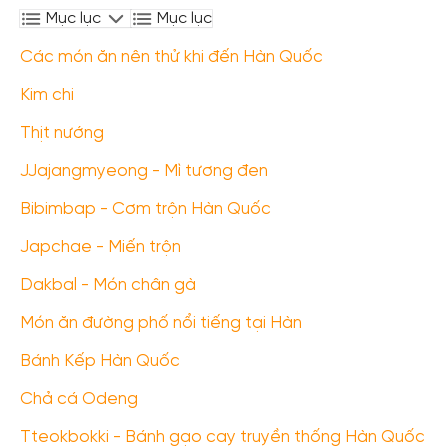
Mục lục
Mục lục
Các món ăn nên thử khi đến Hàn Quốc
Kim chi
Thịt nướng
JJajangmyeong - Mì tương đen
Bibimbap - Cơm trộn Hàn Quốc
Japchae - Miến trộn
Dakbal - Món chân gà
Món ăn đường phố nổi tiếng tại Hàn
Bánh Kếp Hàn Quốc
Chả cá Odeng
Tteokbokki - Bánh gạo cay truyền thống Hàn Quốc