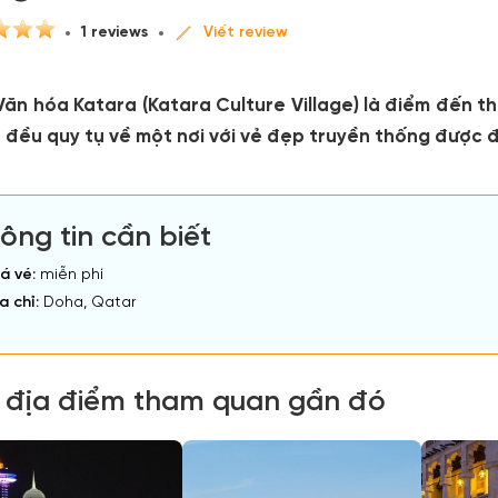
1 reviews
Viết review
ăn hóa Katara (Katara Culture Village) là điểm đến th
 đều quy tụ về một nơi với vẻ đẹp truyền thống được 
ông tin cần biết
á vé:
miễn phí
a chỉ:
Doha, Qatar
 địa điểm tham quan gần đó