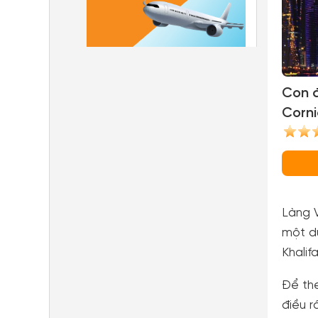
Con 
Corni
Làng V
một d
Khalif
Để the
điều r