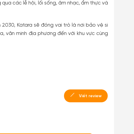
qua các lễ hội, lối sống, âm nhạc, ẩm thực và
030, Katara sẽ đóng vai trò là nơi bảo vệ si
óa, văn minh địa phương đến với khu vực cùng
Viết review