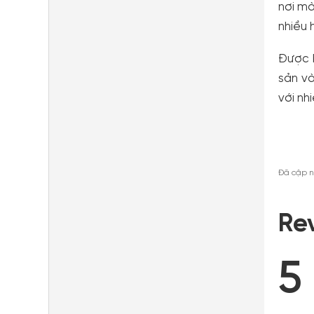
nơi mà
nhiều 
Được b
sản và
với nh
Đã cập n
Re
5