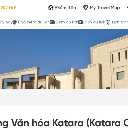
Điểm đến
My Travel Map
.002.969
áy bay
Bảo hiểm du lịch
Esim du lịch
Sim du lịch
Lịch trìn
g Văn hóa Katara (Katara C