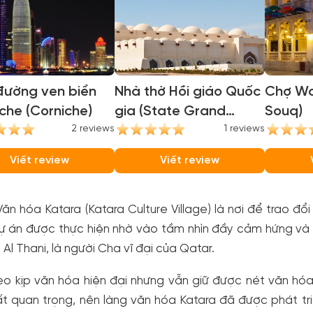
đường ven biển
Nhà thờ Hồi giáo Quốc
Chợ Wa
che (Corniche)
gia (State Grand
Souq)
2 reviews
Mosque)
1 reviews
Viết review
Viết review
ăn hóa Katara (Katara Culture Village) là nơi để trao đổ
ự án được thực hiện nhờ vào tầm nhìn đầy cảm hứng và 
a Al Thani, là người Cha vĩ đại của Qatar.
o kịp văn hóa hiện đại nhưng vẫn giữ được nét văn hóa 
ất quan trọng, nên làng văn hóa Katara đã được phát tr