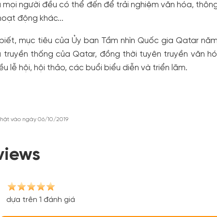
 mọi người đều có thể đến để trải nghiệm văn hóa, thông 
hoạt động khác...
iết, mục tiêu của Ủy ban Tầm nhìn Quốc gia Qatar năm 2
 truyền thống của Qatar, đồng thời tuyên truyền văn h
iều lễ hội, hội thảo, các buổi biểu diễn và triển lãm.
hật vào ngày 06/10/2019
views
dựa trên 1 đánh giá