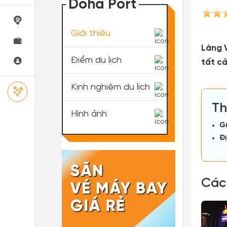
Doha Port
Giới thiệu
Làng V
Điểm du lịch
tất cả
Kinh nghiệm du lịch
Th
Hình ảnh
Gi
Đị
Các