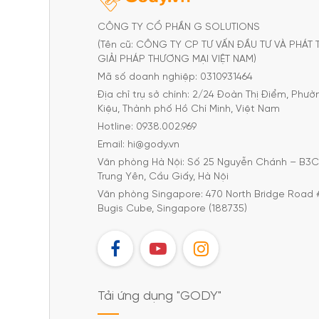
CÔNG TY CỔ PHẦN G SOLUTIONS
(Tên cũ: CÔNG TY CP TƯ VẤN ĐẦU TƯ VÀ PHÁT 
GIẢI PHÁP THƯƠNG MẠI VIỆT NAM)
Mã số doanh nghiệp: 0310931464
Địa chỉ trụ sở chính: 2/24 Đoàn Thị Điểm, Phư
Kiệu, Thành phố Hồ Chí Minh, Việt Nam
Hotline: 0938.002.969
Email: hi@gody.vn
Văn phòng Hà Nội: Số 25 Nguyễn Chánh – B3
Trung Yên, Cầu Giấy, Hà Nội
Văn phòng Singapore: 470 North Bridge Road 
Bugis Cube, Singapore (188735)
FB
YT
IG
Tải ứng dụng "GODY"