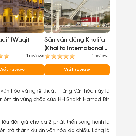
qif (Waqif
Sân vận động Khalifa
(Khalifa International
1 reviews
Stadium)
1 reviews
Viết review
Viết review
i văn hóa và nghệ thuật - làng Văn hóa này là
niềm tin vững chắc của HH Sheikh Hamad Bin
lâu đời, giữ cho cả 2 phát triển song hành là
iển trở thành dự án văn hóa đa chiều. Làng là