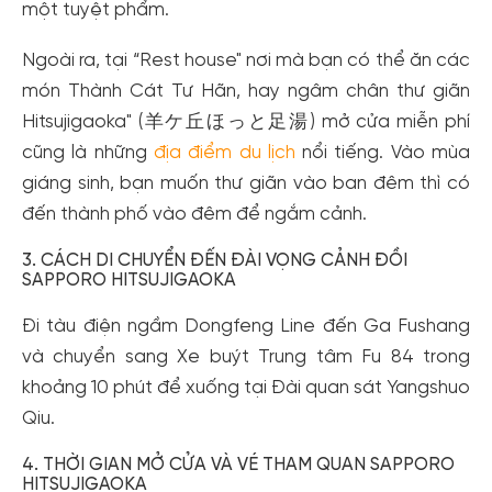
một tuyệt phẩm.
Ngoài ra, tại “Rest house" nơi mà bạn có thể ăn các
Tạo tài khoản nhanh - nhận nhiều ưu
món Thành Cát Tư Hãn, hay ngâm chân thư giãn
đãi!
Hitsujigaoka" (羊ケ丘ほっと足湯) mở cửa miễn phí
Tạo tài khoản để có thể
nhận ngay các ưu đãi
hấp dẫn
cũng là những
địa điểm du lịch
nổi tiếng. Vào mùa
dành cho thành viên đến từ các đối tác của Gody.vn dành
giáng sinh, bạn muốn thư giãn vào ban đêm thì có
cho cộng đồng.
đến thành phố vào đêm để ngắm cảnh.
Đăng ký
3. CÁCH DI CHUYỂN ĐẾN ĐÀI VỌNG CẢNH ĐỒI
Hoặc đăng nhập bằng
SAPPORO HITSUJIGAOKA
Đăng nhập Facebook
Đăng nhập Google
Đi tàu điện ngầm Dongfeng Line đến Ga Fushang
và chuyển sang Xe buýt Trung tâm Fu 84 trong
khoảng 10 phút để xuống tại Đài quan sát Yangshuo
Qiu.
4. THỜI GIAN MỞ CỬA VÀ VÉ THAM QUAN SAPPORO
HITSUJIGAOKA