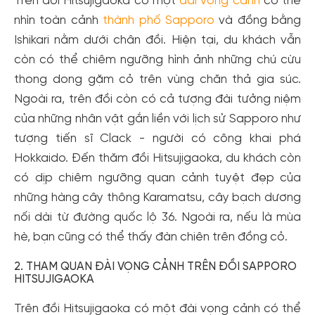
Trên đồi Hitsujigaoka có một
đài vọng cảnh
có thể
nhìn toàn cảnh
thành phố Sapporo
và đồng bằng
Ishikari nằm dưới chân đồi. Hiện tại, du khách vẫn
còn có thể chiêm ngưỡng hình ảnh những chú cừu
thong dong gặm cỏ trên vùng chăn thả gia súc.
Ngoài ra, trên đồi còn có cả tượng đài tưởng niệm
của những nhân vật gắn liền với lịch sử Sapporo như
tượng tiến sĩ Clack - người có công khai phá
Hokkaido. Đến thăm đồi Hitsujigaoka, du khách còn
có dịp chiêm ngưỡng quan cảnh tuyệt đẹp của
những hàng cây thông Karamatsu, cây bạch dương
nối dài từ đường quốc lộ 36. Ngoài ra, nếu là mùa
hè, bạn cũng có thể thấy đàn chiên trên đồng cỏ.
2. THAM QUAN ĐÀI VỌNG CẢNH TRÊN ĐỒI SAPPORO
HITSUJIGAOKA
Trên đồi Hitsujigaoka có một đài vọng cảnh có thể