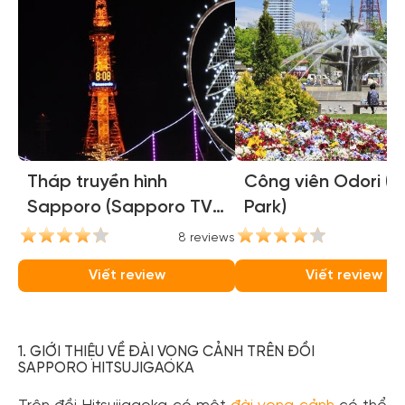
Tháp truyền hình
Công viên Odori (O
Sapporo (Sapporo TV
Park)
Tower)
8 reviews
6
Viết review
Viết review
1. GIỚI THIỆU VỀ ĐÀI VỌNG CẢNH TRÊN ĐỒI
SAPPORO HITSUJIGAOKA