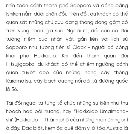
nhìn toàn cảnh thành phố Sapporo và đồng bằng
Ishikari nằm dưới chân đồi. Trên đồi, du khách có thể
quan sát những chú cừu đang thong dong gặm cỏ
trên vùng chăn gia súc. Ngoài ra, đồi còn có đài
tưởng niệm của nhân vật gắn liền với lịch sử
Sapporo như tượng tiến sĩ Clack - người có công
khai phá Hokkaido. Khi đến tham quan đồi
Hitsujigaoka, du khách có thể chiêm ngưỡng cảnh
quan tuyệt đẹp của những hàng cây thông
Karamatsu, cây bạch dương nối dài từ đường quốc
lộ 36.
Tại đồi người ta từng tổ chức những sự kiện như thu
hoạch hoa oải hương, hay “Hokkaido Umaimono-
shi" (Hokkaido – Thành phố của những món ăn ngon)
ở đây. Đặc biệt, kem ốc quế đậm vị ở tòa Austria là