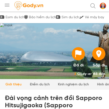
Esim du lịch
Bảo hiểm du lịch
Sim du lịch
Vé máy bay
Đã đi
Sắp đi
2
Gody-er đã đến
Giới thiệu
Điểm du lịch
Kinh nghiệm du lịch
Hình ả
Đài vọng cảnh trên đồi Sapporo
Hitsujigaoka (Sapporo