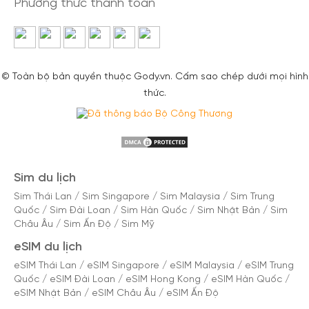
Phương thức thanh toán
© Toàn bộ bản quyền thuộc Gody.vn. Cấm sao chép dưới mọi hình
thức.
Sim du lịch
Sim Thái Lan
/
Sim Singapore
/
Sim Malaysia
/
Sim Trung
Quốc
/
Sim Đài Loan
/
Sim Hàn Quốc
/
Sim Nhật Bản
/
Sim
Châu Âu
/
Sim Ấn Độ
/
Sim Mỹ
eSIM du lịch
eSIM Thái Lan
/
eSIM Singapore
/
eSIM Malaysia
/
eSIM Trung
Quốc
/
eSIM Đài Loan
/
eSIM Hong Kong
/
eSIM Hàn Quốc
/
eSIM Nhật Bản
/
eSIM Châu Âu
/
eSIM Ấn Độ