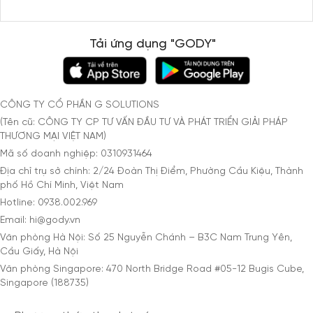
Tải ứng dụng "GODY"
CÔNG TY CỔ PHẦN G SOLUTIONS
(Tên cũ: CÔNG TY CP TƯ VẤN ĐẦU TƯ VÀ PHÁT TRIỂN GIẢI PHÁP
THƯƠNG MẠI VIỆT NAM)
Mã số doanh nghiệp: 0310931464
Địa chỉ trụ sở chính: 2/24 Đoàn Thị Điểm, Phường Cầu Kiệu, Thành
phố Hồ Chí Minh, Việt Nam
Hotline: 0938.002.969
Email: hi@gody.vn
Văn phòng Hà Nội: Số 25 Nguyễn Chánh – B3C Nam Trung Yên,
Cầu Giấy, Hà Nội
Văn phòng Singapore: 470 North Bridge Road #05-12 Bugis Cube,
Singapore (188735)