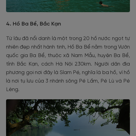
4. Hồ Ba Bể, Bắc Kạn
Từ lâu đã nổi danh là một trong 20 hồ nước ngọt tự
nhiên đẹp nhất hành tinh, Hồ Ba Bể nằm trong Vườn
quốc gia Ba Bể, thuộc xã Nam Mẫu, huyện Ba Bể,
tỉnh Bắc Kạn, cách Hà Nội 230km. Người dân địa
phương gọi nơi đây là Slam Pé, nghĩa là ba hồ, vì hồ
là nơi tụ lưu của 3 nhánh sông Pé Lầm, Pé Lù và Pé
Lèng.