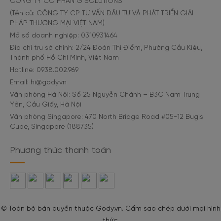
CÔNG TY CỔ PHẦN G SOLUTIONS
(Tên cũ: CÔNG TY CP TƯ VẤN ĐẦU TƯ VÀ PHÁT TRIỂN GIẢI
PHÁP THƯƠNG MẠI VIỆT NAM)
Mã số doanh nghiệp: 0310931464
Địa chỉ trụ sở chính: 2/24 Đoàn Thị Điểm, Phường Cầu Kiệu,
Thành phố Hồ Chí Minh, Việt Nam
Hotline: 0938.002.969
Email: hi@gody.vn
Văn phòng Hà Nội: Số 25 Nguyễn Chánh – B3C Nam Trung
Yên, Cầu Giấy, Hà Nội
Văn phòng Singapore: 470 North Bridge Road #05-12 Bugis
Cube, Singapore (188735)
Phương thức thanh toán
© Toàn bộ bản quyền thuộc Gody.vn. Cấm sao chép dưới mọi hình
thức.