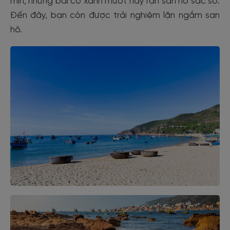
mịn, những bãi cỏ xanh mướt hay rạn san hô sặc sỡ.
Đến đây, bạn còn được trải nghiệm lặn ngắm san
hô.