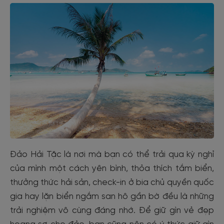
Đảo Hải Tặc là nơi mà bạn có thể trải qua kỳ nghỉ
của mình một cách yên bình, thỏa thích tắm biển,
thưởng thức hải sản, check-in ở bia chủ quyền quốc
gia hay lặn biển ngắm san hô gần bờ đều là những
trải nghiệm vô cùng đáng nhớ. Để giữ gìn vẻ đẹp