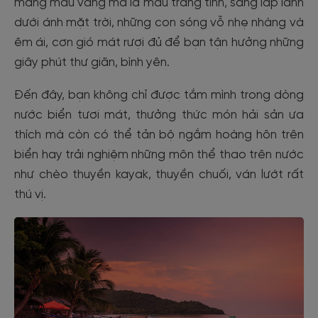
mang màu vàng mà là màu trắng tinh, sáng lấp lánh
dưới ánh mặt trời, những con sóng vỗ nhẹ nhàng và
êm ái, cơn gió mát rượi đủ để bạn tận hưởng những
giây phút thư giãn, bình yên.
Đến đây, bạn không chỉ được tắm mình trong dòng
nước biển tươi mát, thưởng thức món hải sản ưa
thích mà còn có thể tản bộ ngắm hoàng hôn trên
biển hay trải nghiệm những môn thể thao trên nước
như chèo thuyền kayak, thuyền chuối, ván lướt rất
thú vị.