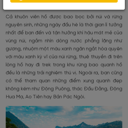
Cả khuôn viên hồ được bao bọc bởi núi và rừng
nguyên sinh, những ngày đầu hè là thời gian lí tưởng
nhất để bạn đến và tận hưởng khí hậu mát mẻ của
vùng núi, ngắm nhìn dòng nước phẳng lặng như
gương, nhuộm một màu xanh ngăn ngắt hòa quyện
với màu xanh kỳ vĩ của núi rừng, thuê thuyền đi trên
lòng hồ hay đi trek trong khu rừng bao quanh hồ
đều là những trải nghiệm thú vị. Ngoài ra, bạn cũng
có thể tham quan những điểm xung quanh đẹp
không kém như Động Puông, thác Đầu Đằng, Động
Hua Mạ, Ao Tiên hay Bản Pác Ngòi.