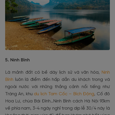
5. Ninh Bình
Là mảnh đất có bề dày lịch sử và văn hóa,
Ninh
Bình
luôn là điểm đến hấp dẫn du khách trong và
ngoài nước với những thắng cảnh nổi tiếng như
Tràng An, khu
du lịch
Tam Cốc – Bích Động
, Cố đô
Hoa Lư, chùa Bái Đính…Ninh Bình cách Hà Nội 93km
về phía nam, 3-4 ngày nghỉ trong dịp lễ 30/4 này là