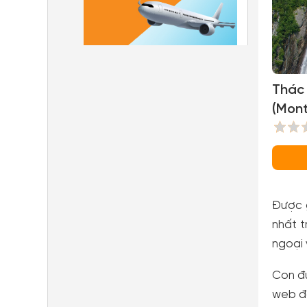
Thác
(Mont
Được 
nhất t
ngoại
Con đư
web đặ