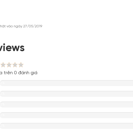
hật vào ngày 27/05/2019
views
a trên 0 đánh giá
0%
0%
0%
0%
0%