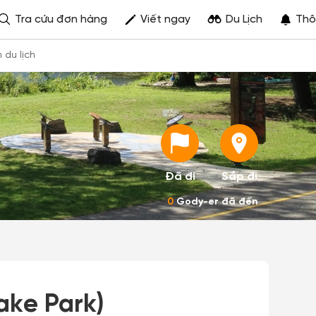
Tra cứu đơn hàng
Viết ngay
Du Lịch
Thô
h du lịch
Đã đi
Sắp đi
0
Gody-er đã đến
ake Park)