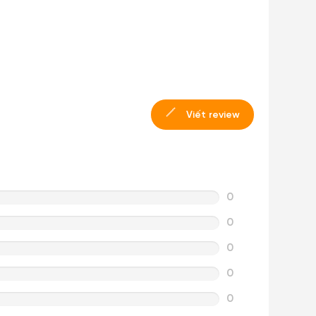
Viết review
0
0
0
0
0