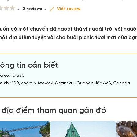
0 reviews
Viết review
uốn có một chuyến dã ngoại thú vị ngoài trời với ngư
một địa điểm tuyệt vời cho buổi picnic tươi mát của bạn
ông tin cần biết
á vé:
Từ $20
a chỉ:
100, chemin Ataway, Gatineau, Quebec J8Y 6V8, Canada
 địa điểm tham quan gần đó