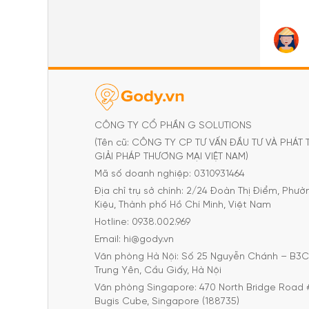
CÔNG TY CỔ PHẦN G SOLUTIONS
(Tên cũ: CÔNG TY CP TƯ VẤN ĐẦU TƯ VÀ PHÁT 
GIẢI PHÁP THƯƠNG MẠI VIỆT NAM)
Mã số doanh nghiệp: 0310931464
Địa chỉ trụ sở chính: 2/24 Đoàn Thị Điểm, Phư
Kiệu, Thành phố Hồ Chí Minh, Việt Nam
Hotline: 0938.002.969
Email: hi@gody.vn
Văn phòng Hà Nội: Số 25 Nguyễn Chánh – B3
Trung Yên, Cầu Giấy, Hà Nội
Văn phòng Singapore: 470 North Bridge Road 
Bugis Cube, Singapore (188735)