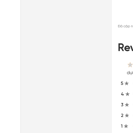
Đã cập n
Re
dự
5
4
3
2
1