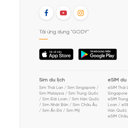
FB
YT
IG
Tải ứng dụng "GODY"
Tải ứng dụng
Tải ứng dụng
"GODY"
"GODY"
Sim du lịch
eSIM du 
Sim Thái Lan
/
Sim Singapore
/
eSIM Thái 
Sim Malaysia
/
Sim Trung Quốc
Singapore
/
Sim Đài Loan
/
Sim Hàn Quốc
eSIM Trun
/
Sim Nhật Bản
/
Sim Châu Âu
Loan
/
eS
/
Sim Ấn Độ
/
Sim Mỹ
Hàn Quốc
eSIM Châu