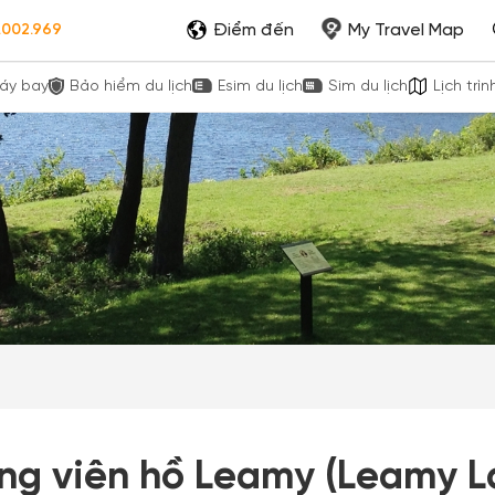
Điểm đến
My Travel Map
.002.969
áy bay
Bảo hiểm du lịch
Esim du lịch
Sim du lịch
Lịch trìn
ng viên hồ Leamy (Leamy L