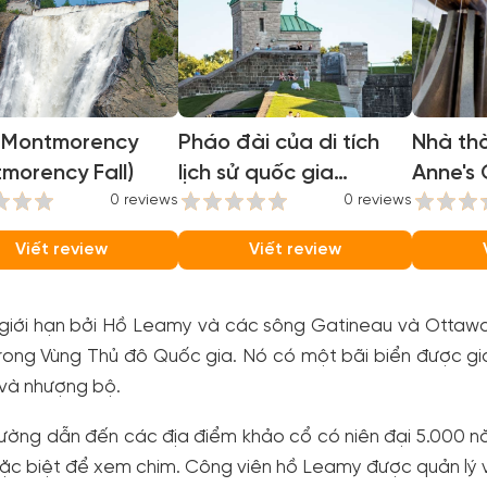
 Montmorency
Pháo đài của di tích
Nhà thờ
morency Fall)
lịch sử quốc gia
Anne's 
0 reviews
Quebec (Fortifications
0 reviews
of Quebec National
Viết review
Viết review
Historic Site)
giới hạn bởi Hồ Leamy và các sông Gatineau và Ottawa,
rong Vùng Thủ đô Quốc gia. Nó có một bãi biển được giá
 và nhượng bộ.
ờng dẫn đến các địa điểm khảo cổ có niên đại 5.000 nă
c biệt để xem chim. Công viên hồ Leamy được quản lý v