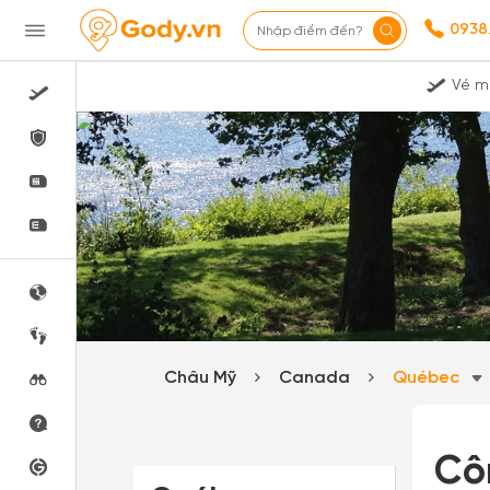
0938
Nhập điểm đến?
Vé m
Châu Mỹ
Canada
Québec
Cô