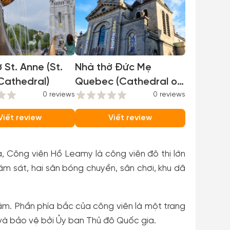
 St. Anne (St.
Nhà thờ Đức Mẹ
Cathedral)
Quebec (Cathedral of
0 reviews
Our Lady of Quebec)
0 reviews
Viết review
Viết review
 Công viên Hồ Leamy là công viên đô thị lớn
m sát, hai sân bóng chuyền, sân chơi, khu dã
m. Phần phía bắc của công viên là một trang
à bảo vệ bởi Ủy ban Thủ đô Quốc gia.