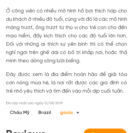
Ở công viên có nhiều mô hình hồ bơi thích hợp cho
du khách ở nhiều độ tuổi, cùng với đó là các mô hình
máng trượt, ống trượt từ thú vị cho trẻ con cho đến
mạo hiểm, đầy kích thích cho các độ tuổi lớn hơn.
Đối với những ai thích sự yên bình thì có thể chọn
nghỉ ngơi trên ghế dài có bố trí khắp nơi, hoặc thả
mình theo dòng sông lười biếng.
Đây được xem là địa điểm hoàn hảo để giải tỏa
Tạo tài khoản nhanh - nhận nhiều ưu
cơn nóng mùa hè, là nơi rất được các gia đình có
đãi!
trẻ nhỏ yêu thích và tìm đến vào mỗi dịp cuối tuần.
Tạo tài khoản để có thể
nhận ngay các ưu đãi
hấp dẫn
dành cho thành viên đến từ các đối tác của Gody.vn dành
Đã cập nhật vào ngày 12/08/2019
cho cộng đồng.
Châu Mỹ
Brazil
goiás
Đăng ký
Hoặc đăng nhập bằng