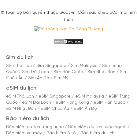
© Toàn bộ bản quyền thuộc Gody.vn. Cấm sao chép dưới mọi hình
thức.
Sim du lịch
Sim Thái Lan
/
Sim Singapore
/
Sim Malaysia
/
Sim Trung
Quốc
/
Sim Đài Loan
/
Sim Hàn Quốc
/
Sim Nhật Bản
/
Sim
Châu Âu
/
Sim Ấn Độ
/
Sim Mỹ
eSIM du lịch
eSIM Thái Lan
/
eSIM Singapore
/
eSIM Malaysia
/
eSIM Trung
Quốc
/
eSIM Đài Loan
/
eSIM Hong Kong
/
eSIM Hàn Quốc
/
eSIM Nhật Bản
/
eSIM Châu Âu
/
eSIM Ấn Độ
Bảo hiểm du lịch
Bảo hiểm du lịch trong nước
/
Bảo hiểm du lịch nước ngoài
/
Bảo hiểm xe máy
/
Bảo hiểm ô tô
/
Bảo hiểm du lịch