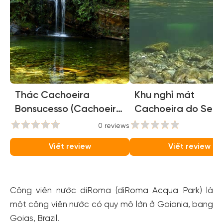
Thác Cachoeira
Khu nghỉ mát
Bonsucesso (Cachoeira
Cachoeira do Seg
Bonsucesso)
(Cachoeira do
0 reviews
0
Segredo)
Viết review
Viết review
Công viên nước diRoma (diRoma Acqua Park) là
một công viên nước có quy mô lớn ở Goiania, bang
Goias, Brazil.