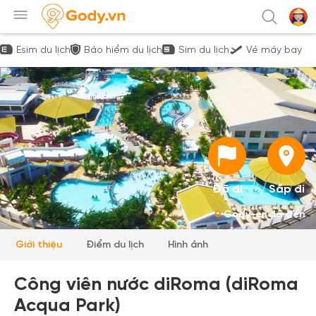
Esim du lịch
Bảo hiểm du lịch
Sim du lịch
Vé máy bay
Đã đi
Sắp đi
0
Gody-er đã đến
Giới thiệu
Điểm du lịch
Hình ảnh
Công viên nước diRoma (diRoma
Acqua Park)