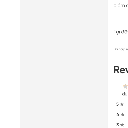
điểm đ
Tại đâ
Đã cập n
Re
dự
5
4
3