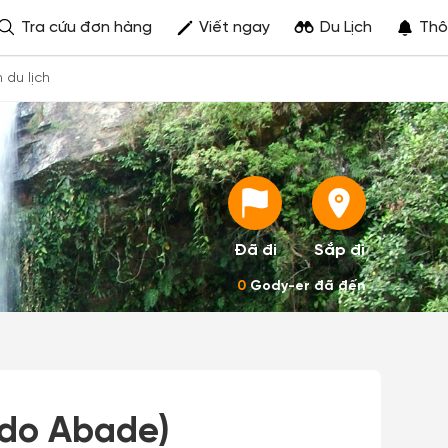
Tra cứu đơn hàng
Viết ngay
Du Lịch
Thô
h du lịch
Đã đi
Sắp đi
0
Gody-er đã đến
 do Abade)