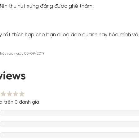
ến thu hút xứng đáng được ghé thăm.
y rất thích hợp cho bạn đi bộ dạo quanh hay hòa mình vào 
hật vào ngày 05/09/2019
views
a trên 0 đánh giá
0%
0%
0%