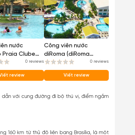
ên nước
Công viên nước
 Praia Clube
diRoma (diRoma
o Praia Clube)
0 reviews
Acqua Park)
0 reviews
Viết review
Viết review
̃n với cung đường đi bộ thú vị, điểm ngắm
̉ng 160 km từ thủ đô liên bang Brasília, là một