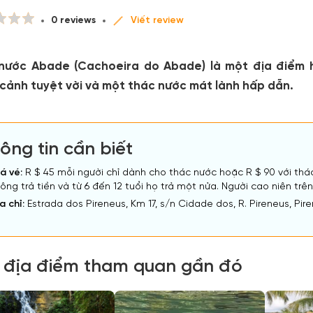
0 reviews
Viết review
nước Abade (Cachoeira do Abade) là một địa điểm hấ
ảnh tuyệt vời và một thác nước mát lành hấp dẫn.
ông tin cần biết
á vé:
R $ 45 mỗi người chỉ dành cho thác nước hoặc R $ 90 với thác 
ông trả tiền và từ 6 đến 12 tuổi họ trả một nửa. Người cao niên trê
a chỉ:
Estrada dos Pireneus, Km 17, s/n Cidade dos, R. Pireneus, Pir
 địa điểm tham quan gần đó