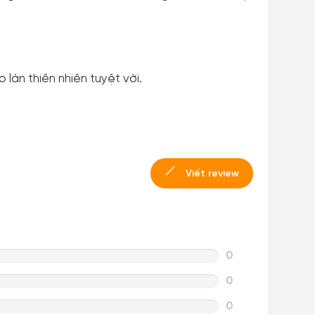
làn thiên nhiên tuyệt vời.
Viết review
0
0
0