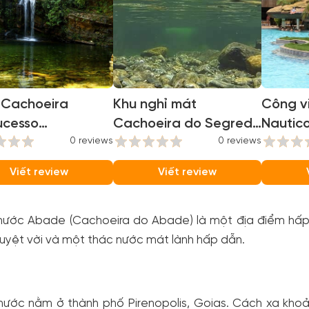
 Cachoeira
Khu nghỉ mát
Công vi
ucesso
Cachoeira do Segredo
Nautico
hoeira
0 reviews
(Cachoeira do
0 reviews
(Nautic
ucesso)
Segredo)
Viết review
Viết review
nước Abade (Cachoeira do Abade) là một địa điểm hấp dâ
uyệt vời và một thác nước mát lành hấp dẫn.
nước nằm ở thành phố Pirenopolis, Goias. Cách xa khoa