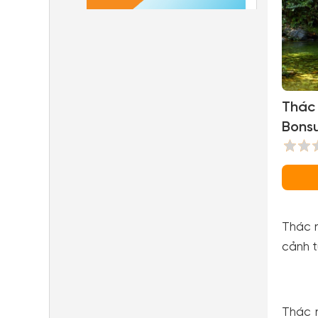
Thác
Bons
(Cac
Bons
Thác 
cảnh t
Thác 