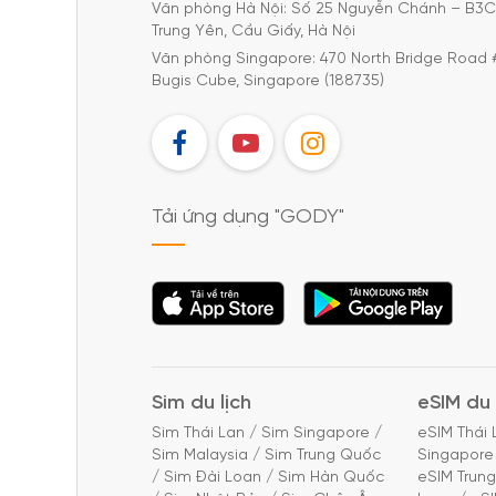
Văn phòng Hà Nội: Số 25 Nguyễn Chánh – B3
Trung Yên, Cầu Giấy, Hà Nội
Văn phòng Singapore: 470 North Bridge Road 
Bugis Cube, Singapore (188735)
FB
YT
IG
Tải ứng dụng "GODY"
Tải ứng dụng
Tải ứng dụng
"GODY"
"GODY"
Sim du lịch
eSIM du 
Sim Thái Lan
/
Sim Singapore
/
eSIM Thái 
Sim Malaysia
/
Sim Trung Quốc
Singapore
/
Sim Đài Loan
/
Sim Hàn Quốc
eSIM Trun