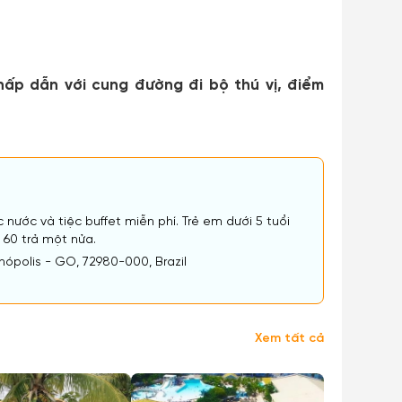
p dẫn với cung đường đi bộ thú vị, điểm
nước và tiệc buffet miễn phí. Trẻ em dưới 5 tuổi
n 60 trả một nửa.
enópolis - GO, 72980-000, Brazil
Xem tất cả