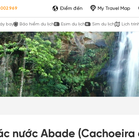
Điểm đến
My Travel Map
.002.969
áy bay
Bảo hiểm du lịch
Esim du lịch
Sim du lịch
Lịch trìn
ác nước Abade (Cachoeira