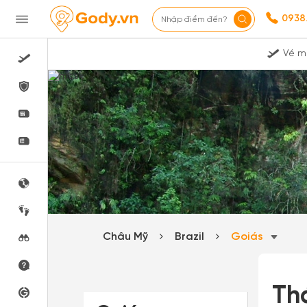
0938
Nhập điểm đến?
Vé m
Châu Mỹ
Brazil
Goiás
Th