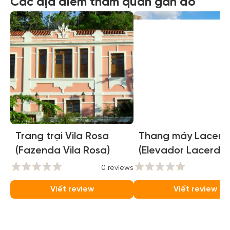
Các địa điểm tham quan gần đó
Trang trại Vila Rosa
Thang máy Lacerd
(Fazenda Vila Rosa)
(Elevador Lacerda)
0 reviews
0
Viết review
Viết review