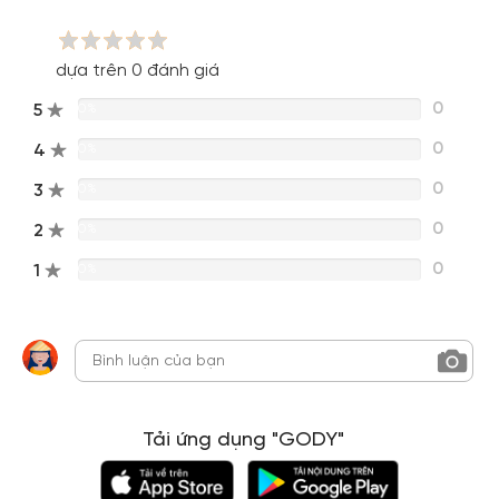
dựa trên 0 đánh giá
0
5
0%
0
4
0%
0
3
0%
0
2
0%
0
1
0%
Tải ứng dụng "GODY"