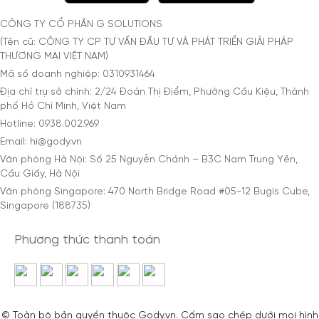
CÔNG TY CỔ PHẦN G SOLUTIONS
(Tên cũ: CÔNG TY CP TƯ VẤN ĐẦU TƯ VÀ PHÁT TRIỂN GIẢI PHÁP
THƯƠNG MẠI VIỆT NAM)
Mã số doanh nghiệp: 0310931464
Địa chỉ trụ sở chính: 2/24 Đoàn Thị Điểm, Phường Cầu Kiệu, Thành
phố Hồ Chí Minh, Việt Nam
Hotline: 0938.002.969
Email: hi@gody.vn
Văn phòng Hà Nội: Số 25 Nguyễn Chánh – B3C Nam Trung Yên,
Cầu Giấy, Hà Nội
Văn phòng Singapore: 470 North Bridge Road #05-12 Bugis Cube,
Singapore (188735)
Phương thức thanh toán
© Toàn bộ bản quyền thuộc Gody.vn. Cấm sao chép dưới mọi hình