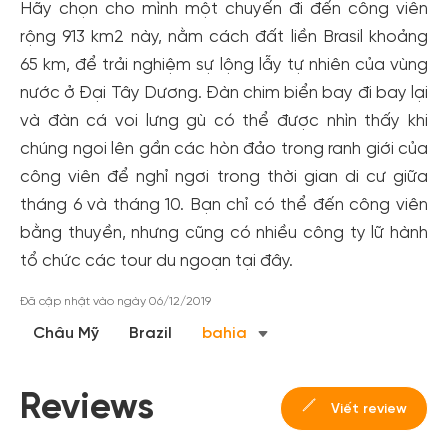
Hãy chọn cho mình một chuyến đi đến công viên
rộng 913 km2 này, nằm cách đất liền Brasil khoảng
65 km, để trải nghiệm sự lộng lẫy tự nhiên của vùng
nước ở Đại Tây Dương. Đàn chim biển bay đi bay lại
và đàn cá voi lưng gù có thể được nhìn thấy khi
chúng ngoi lên gần các hòn đảo trong ranh giới của
công viên để nghỉ ngơi trong thời gian di cư giữa
tháng 6 và tháng 10. Bạn chỉ có thể đến công viên
Tạo tài khoản nhanh - nhận nhiều ưu
bằng thuyền, nhưng cũng có nhiều công ty lữ hành
tổ chức các tour du ngoạn tại đây.
đãi!
Tạo tài khoản để có thể
nhận ngay các ưu đãi
hấp dẫn
Đã cập nhật vào ngày 06/12/2019
dành cho thành viên đến từ các đối tác của Gody.vn dành
Châu Mỹ
Brazil
bahia
cho cộng đồng.
Đăng ký
Reviews
Hoặc đăng nhập bằng
Viết review
Đăng nhập Facebook
Đăng nhập Google