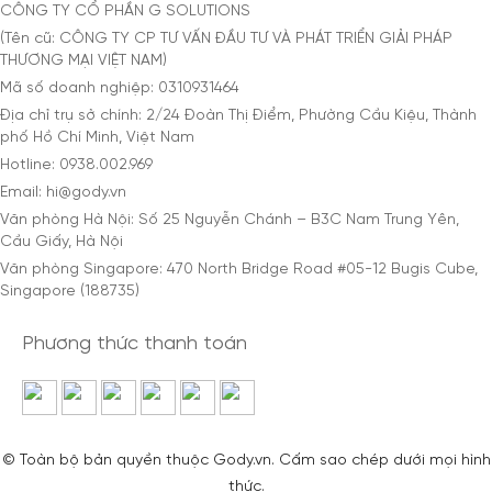
CÔNG TY CỔ PHẦN G SOLUTIONS
(Tên cũ: CÔNG TY CP TƯ VẤN ĐẦU TƯ VÀ PHÁT TRIỂN GIẢI PHÁP
THƯƠNG MẠI VIỆT NAM)
Mã số doanh nghiệp: 0310931464
Địa chỉ trụ sở chính: 2/24 Đoàn Thị Điểm, Phường Cầu Kiệu, Thành
phố Hồ Chí Minh, Việt Nam
Hotline: 0938.002.969
Email: hi@gody.vn
Văn phòng Hà Nội: Số 25 Nguyễn Chánh – B3C Nam Trung Yên,
Cầu Giấy, Hà Nội
Văn phòng Singapore: 470 North Bridge Road #05-12 Bugis Cube,
Singapore (188735)
Phương thức thanh toán
© Toàn bộ bản quyền thuộc Gody.vn. Cấm sao chép dưới mọi hình
thức.