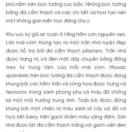
phủ nằm trên bức tường cực bắc. Những bức tường
bằng đá cẩm thạch và các chi tiết xa hoa tạo nên
một không gian kiến ​​trúc đáng chú ý.
Khu vực ký gửi an toàn ở tầng hầm còn nguyên vẹn.
Lớn mái vòm thùng tạo ra một trần nhà tuyệt đẹp
được hỗ trợ bởi đá cẩm thạch pilasters. Trần nhà
được trang trí, và đèn mặt dây chuyền bằng đồng
treo từ trung tâm của mỗi mái vòm. Mosaic
spandrels trên bức tường đá cẩm thạch được đóng
khung bởi các hầm trần và vòng hoa được trưng và
festoons trong xanh phong phú và màu đỏ chống
lại một môi trường trung tính. Toàn bộ được đóng
khung bởi một chiếc lá màu xanh lá cây và đỏ và
họa tiết berry trên gạch khảm màu vàng đậm. Sàn
nhà được lát đá cẩm thạch trắng với gạch viền đen