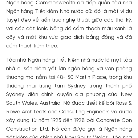
Ngân hàng Commonwealth đã tiếp quản tòa nhà
Ngân hàng Tiết kiệm Nhà nước cũ: đó là một ví dụ
tuyệt đẹp về kiến trúc nghệ thuật giữa các thời kỳ,
với các cột Ionic bằng đá cẩm thạch màu xanh lá
cây và một khu vực giao dịch bằng đồng và đá
cẩm thạch kèm theo.
Tòa nhà Ngân hàng Tiết kiệm nhà nước là một tòa
nhà di sản niêm yết lớn ngân hàng và văn phòng
thương mại nằm tại 48- 50 Martin Place, trong khu
thương mại trung tâm Sydney trong thành phố
Sydney diện chính quyền địa phương của New
South Wales, Australia. Nó được thiết kế bởi Ross &
Rowe Architects and Consulting Engineers và được
xây dựng từ năm 1925 đến 1928 bởi Concrete Con
Construction Ltd. Nó còn được gọi là Ngân hàng
tiết kiệm của chính phủ New South Wales , tòa nhà