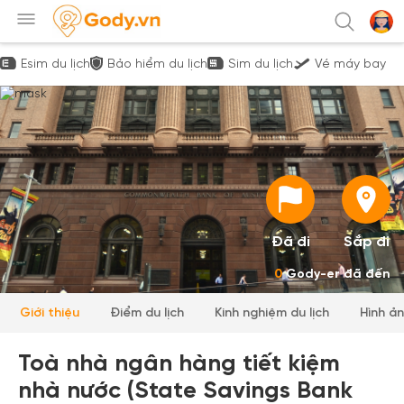
Esim du lịch
Bảo hiểm du lịch
Sim du lịch
Vé máy bay
Đã đi
Sắp đi
0
Gody-er đã đến
Giới thiệu
Điểm du lịch
Kinh nghiệm du lịch
Hình ả
Toà nhà ngân hàng tiết kiệm
nhà nước (State Savings Bank