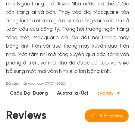
nhà Ngân hàng Tiết kiệm Nhà nước có thể được
tân trang lại và bán. Thay vào đó, Macquarie tân
trang lại tòa nhà và giờ đây nó đóng vai trò là trụ sở
toàn cầu của công ty. Trong hội trường ngân hàng
tầng trệt, Macquarie đã lắp đặt hai thang máy
bằng kính tròn với trục thang máy xuyên qua trần
nhà. Một tâm nhĩ mở rộng xuyên qua các tầng văn
phòng ở trên, và mái nhà đã được cải tạo với việc
bổ sung một mái vòm hình elip lớn bằng kính.
Đã cập nhật vào ngày 07/01/2020
Châu Đại Dương
Australia (Úc)
sydney
Reviews
Viết review