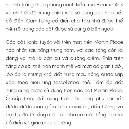
hoành tráng theo phong cách kiến trúc Beaux- Arts
và chi tiết đối xứng chính xác sử dụng các họa tiết
cổ điển. Cảm hứng cổ điển cho tòa nhà được thể
hiện rõ trong các cột được sử dụng ở bên ngoài.
Các cột Ionic tuyệt vời trên mặt tiền Martin Place
hợp nhất sáu tầng trung tâm, với các tầng còn lại
đóng vai trò là căn cứ và đường diềm. Phía trên
tầng cơ sở, thể hiện mạnh mẽ với mặt đá granit đỏ ,
lớp ốp là những khối đất nung màu hồng được sắp
xếp theo hiệu ứng tessellated nhỏ. Tấm ốp đất
nung cũng được sử dụng trên các cột Martin Place.
Ở cấp trên, đất nung trang trí công phu chi tiết
được được bao gồm trên cornice , đầu tường và
trụ thủ đô. Ở tầng mái, tòa nhà có một tầng áp mái
cổ điển và giác mạc có răng.