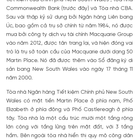
Commonwealth Bank (trước đây) và Tòa nhà CBA.
Sau vài thập kỷ sử dụng bởi Ngân hàng Liên bang
Úc, bao gồm cả trụ sở chính từ năm 1984, nó được
mua bởi công ty dịch vụ tài chính Macquarie Group
vào năm 2012, được tân trang lại, và hiện đóng vai
trò là trụ sở toàn cầu của Macquarie dưới dạng 50
Martin Place. Nó đã được thêm vào Sổ đăng ký di
sản bang New South Wales vào ngày 17 tháng 11
năm 2000.
Tòa nhà Ngân hàng Tiết kiệm Chính phủ New South
Wales có mặt tiền Martin Place ở phía nam, Phố
Elizabeth ở phía đông và Phố Castlereagh ở phía
tây. Tòa nhà là một cấu trúc mười một tầng rộng
lớn cộng với tầng lửng trên mặt đất, với 3 tầng
hầm. Bên ngoài tòa nhà hiển thị quy mô công dân