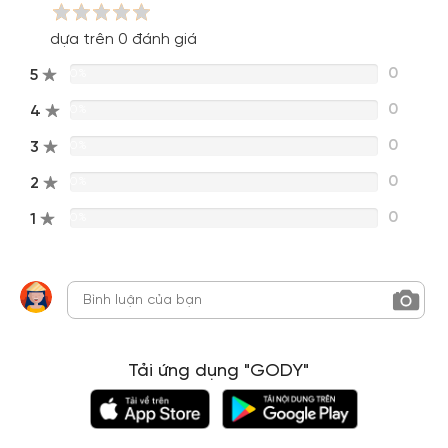
dựa trên 0 đánh giá
0
5
0%
0
4
0%
0
3
0%
0
2
0%
0
1
0%
Tải ứng dụng "GODY"