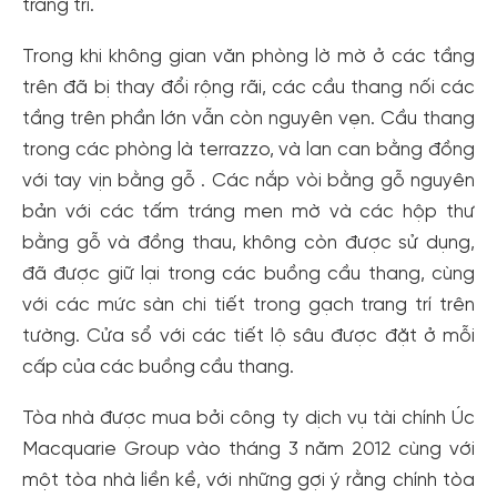
trang trí.
Trong khi không gian văn phòng lờ mờ ở các tầng
trên đã bị thay đổi rộng rãi, các cầu thang nối các
tầng trên phần lớn vẫn còn nguyên vẹn. Cầu thang
trong các phòng là terrazzo, và lan can bằng đồng
với tay vịn bằng gỗ . Các nắp vòi bằng gỗ nguyên
bản với các tấm tráng men mờ và các hộp thư
bằng gỗ và đồng thau, không còn được sử dụng,
đã được giữ lại trong các buồng cầu thang, cùng
với các mức sàn chi tiết trong gạch trang trí trên
tường. Cửa sổ với các tiết lộ sâu được đặt ở mỗi
cấp của các buồng cầu thang.
Tòa nhà được mua bởi công ty dịch vụ tài chính Úc
Macquarie Group vào tháng 3 năm 2012 cùng với
một tòa nhà liền kề, với những gợi ý rằng chính tòa