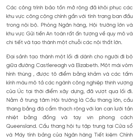
Các công trình bảo tồn mở rộng đã khôi phục các
khu vực công cộng chính gần với tình trạng ban đầu
trong nội bộ. Phòng Ngân hàng, Hội trường lớn và
khu vực Gửi tiền An toàn rất ấn tượng về quy mô và
chi tiết và tạo thành một chuỗi các nội thất lớn.
Đại sảnh tạo thành một lối đi dành cho người đi bộ
giữa đường Castlereagh và Elizabeth. Một mái vòm
Tạo tài khoản nhanh - nhận nhiều ưu
hình thùng , được tô điểm bằng khảm và các tấm
đãi!
kính màu mô tả các ngành công nghiệp thịnh vượng
Tạo tài khoản để có thể
nhận ngay các ưu đãi
hấp dẫn
của Úc tại thời điểm xây dựng, đã vượt qua lối đi.
dành cho thành viên đến từ các đối tác của Gody.vn dành
Nằm ở trung tâm Hội trường là Cầu thang lớn, cầu
cho cộng đồng.
thang bằng đá cẩm thạch rộng với lan can lưới tản
Đăng ký
nhiệt bằng đồng và tay vịn phong cách
Hoặc đăng nhập bằng
Queensland. Cầu thang hội tụ tập trung tại Cửa sổ
Đăng nhập Facebook
Đăng nhập Google
và Máy tính bảng của Ngân hàng Tiết kiệm Chính