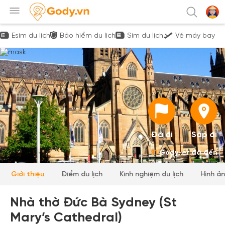
Esim du lịch
Bảo hiểm du lịch
Sim du lịch
Vé máy bay
Đã đi
Sắp đi
11
Gody-er đã đến
Giới thiệu
Điểm du lịch
Kinh nghiệm du lịch
Hình ả
Nhà thờ Đức Bà Sydney (St
Mary’s Cathedral)