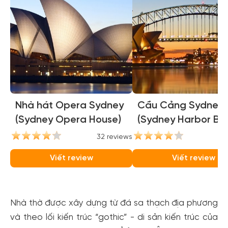
Nhà hát Opera Sydney
Cầu Cảng Sydney
(Sydney Opera House)
(Sydney Harbor Bri
32 reviews
31
Viết review
Viết review
Nhà thờ được xây dựng từ đá sa thạch địa phương
và theo lối kiến ​​trúc “gothic” - di sản kiến ​​trúc của