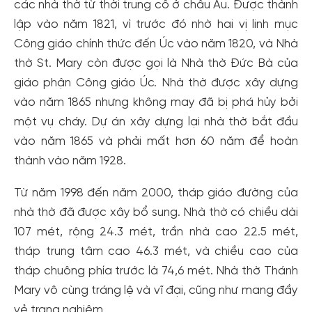
các nhà thờ từ thời trung cổ ở châu Âu. Được thành
lập vào năm 1821, vì trước đó nhờ hai vị linh mục
Công giáo chính thức đến Úc vào năm 1820, và Nhà
thờ St. Mary còn được gọi là Nhà thờ Đức Bà của
giáo phận Công giáo Úc. Nhà thờ được xây dựng
vào năm 1865 nhưng không may đã bị phá hủy bởi
một vụ cháy. Dự án xây dựng lại nhà thờ bắt đầu
vào năm 1865 và phải mất hơn 60 năm để hoàn
thành vào năm 1928.
Từ năm 1998 đến năm 2000, tháp giáo đường của
nhà thờ đã được xây bổ sung. Nhà thờ có chiều dài
107 mét, rộng 24.3 mét, trần nhà cao 22.5 mét,
tháp trung tâm cao 46.3 mét, và chiều cao của
tháp chuông phía trước là 74,6 mét. Nhà thờ Thánh
Mary vô cùng tráng lệ và vĩ đại, cũng như mang đầy
vẻ trang nghiêm.