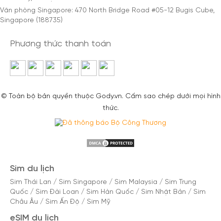
Văn phòng Singapore: 470 North Bridge Road #05-12 Bugis Cube,
Singapore (188735)
Phương thức thanh toán
© Toàn bộ bản quyền thuộc Gody.vn. Cấm sao chép dưới mọi hình
thức.
Sim du lịch
Sim Thái Lan
/
Sim Singapore
/
Sim Malaysia
/
Sim Trung
Quốc
/
Sim Đài Loan
/
Sim Hàn Quốc
/
Sim Nhật Bản
/
Sim
Châu Âu
/
Sim Ấn Độ
/
Sim Mỹ
eSIM du lịch