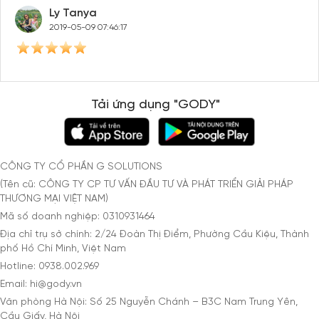
Ly Tanya
2019-05-09 07:46:17
Tải ứng dụng "GODY"
CÔNG TY CỔ PHẦN G SOLUTIONS
(Tên cũ: CÔNG TY CP TƯ VẤN ĐẦU TƯ VÀ PHÁT TRIỂN GIẢI PHÁP
THƯƠNG MẠI VIỆT NAM)
Mã số doanh nghiệp: 0310931464
Địa chỉ trụ sở chính: 2/24 Đoàn Thị Điểm, Phường Cầu Kiệu, Thành
phố Hồ Chí Minh, Việt Nam
Hotline: 0938.002.969
Email: hi@gody.vn
Văn phòng Hà Nội: Số 25 Nguyễn Chánh – B3C Nam Trung Yên,
Cầu Giấy, Hà Nội