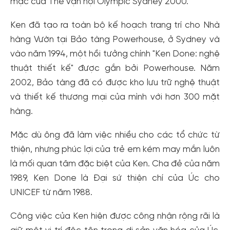
mạc của Thế vận hội Olympic Sydney 2000.
Ken đã tạo ra toàn bộ kế hoạch trang trí cho Nhà
hàng Vườn tại Bảo tàng Powerhouse, ở Sydney và
vào năm 1994, một hồi tưởng chính "Ken Done: nghệ
thuật thiết kế" được gắn bởi Powerhouse. Năm
2002, Bảo tàng đã có được kho lưu trữ nghệ thuật
và thiết kế thương mại của mình với hơn 300 mặt
hàng.
Mặc dù ông đã làm việc nhiều cho các tổ chức từ
thiện, nhưng phúc lợi của trẻ em kém may mắn luôn
là mối quan tâm đặc biệt của Ken. Cha đẻ của năm
1989, Ken Done là Đại sứ thiện chí của Úc cho
UNICEF từ năm 1988.
Công việc của Ken hiện được công nhận rộng rãi là