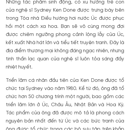
Những tác phẩm sinh động, có xu hướng trẻ con
của nghệ sĩ Sydney Ken Done được trưng bày bên
trong Tòa nhà Điều hướng hơi nước Úc được phục
hồi một cách xa hoa. Bạn sẽ vô cùng mong đợi
được chiêm ngưỡng phong cảnh lộng lẫy của Úc,
kết xuất Nhà hát lớn và tiểu tiết truyện tranh. Đây là
địa điểm thương mại không đáng ngạc nhiên, nhưng
tinh thần lạc quan của nghệ sĩ luôn tỏa sáng đầy
nhiệt huyết.
Triển lãm cá nhân đầu tiên của Ken Done được tổ
chức tại Sydney vào năm 1980. Kể từ đó, ông đã tổ
chức hơn 50 chương trình một người, bao gồm các
triển lãm lớn ở Úc, Châu Âu, Nhật Bản và Hoa Kỳ.
Tác phẩm của ông đã được mô tả là phong cách
nguyên bản nhất đến từ Úc và các bức tranh của
ông được tổ chức trong các bộ sưu tập trên khắp