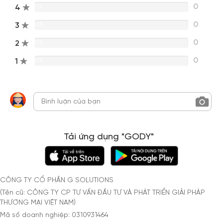
0
4
0%
0
3
0%
0
2
0%
0
1
0%
Tải ứng dụng "GODY"
CÔNG TY CỔ PHẦN G SOLUTIONS
(Tên cũ: CÔNG TY CP TƯ VẤN ĐẦU TƯ VÀ PHÁT TRIỂN GIẢI PHÁP
THƯƠNG MẠI VIỆT NAM)
Mã số doanh nghiệp: 0310931464