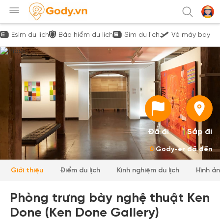
Esim du lịch
Bảo hiểm du lịch
Sim du lịch
Vé máy bay
Đã đi
Sắp đi
0
Gody-er đã đến
Giới thiệu
Điểm du lịch
Kinh nghiệm du lịch
Hình ả
Phòng trưng bày nghệ thuật Ken
Done (Ken Done Gallery)