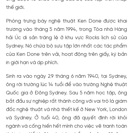
thế giới.
Phòng trưng bày nghệ thuật Ken Done được khai
trương vào tháng 5 năm 1994, trong Tòa nhà Hàng
hải Úc di sản tráng lệ ở khu vực Rocks lịch sử của
Sydney. Nó chứa bộ sưu tập lớn nhất các tác phẩm
của Ken Done trên vải, hoạt động trên giấy, ký bản
in giới hạn và áp phích.
Sinh ra vào ngày 29 tháng 6 năm 1940, tại Sydney,
ông rời trường lúc 14 tuổi để vào trường Nghệ thuật
Quốc gia ở Đông Sydney. Sau 5 năm học tập, ông
bắt đầu sự nghiệp rất thành công với vai trò là giám
đốc nghệ thuật và nhà thiết kế ở New York, London
và Sydney. Ở tuổi 40, ông đã quyết định rời khỏi
ngành và cống hiến hết mình cho việc vẽ tranh toàn