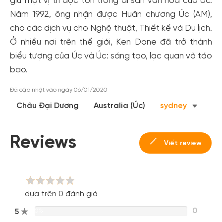
giữ một vị trí độc tôn trong di sản văn hóa của Úc.
Năm 1992, ông nhận được Huân chương Úc (AM),
cho các dịch vụ cho Nghệ thuật, Thiết kế và Du lịch.
Ở nhiều nơi trên thế giới, Ken Done đã trở thành
biểu tượng của Úc và Úc: sáng tạo, lạc quan và táo
bạo.
Đã cập nhật vào ngày 06/01/2020
Châu Đại Dương
Australia (Úc)
sydney
Reviews
Viết review
dựa trên 0 đánh giá
0
5
0%