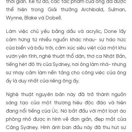
thời gian. Kể từ đó, các tác phẩm của ông đã được
thể hiện trong Giải thưởng Archibald, Sulman,
Wynne, Blake và Dobell.
Làm việc chủ yếu bằng dầu và acrylic, Done lấy
cảm hứng từ nhiều nguồn khác nhau- sự háo hức
của biển và bầu trời, cảm xúc siêu việt của một khu
vườn yên tĩnh, nghệ thuật thổ dân, thơ ca Nhật Bản,
tiếng hét đô thị của Sydney, nơi ông làm nhà- nhưng
sự nhạy cảm làm nền tảng cho công việc của ông
ấy là duy nhất của riêng ông ấy.
Nghệ thuật nguyên bản này đã trở thành nguồn
sáng tạo của một thương hiệu độc đáo và hiện
đang nổi tiếng của Úc. Nó bắt đầu với một loạt áo
Tạo tài khoản nhanh - nhận nhiều ưu
phông nhỏ được in hình vẽ đơn giản, đẹp mắt của
đãi!
Cảng Sydney. Hình ảnh ban đầu này đã thu hút sự