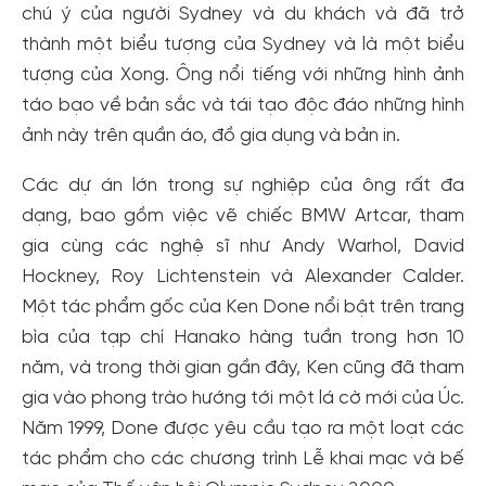
Tạo tài khoản để có thể
nhận ngay các ưu đãi
hấp dẫn
chú ý của người Sydney và du khách và đã trở
dành cho thành viên đến từ các đối tác của Gody.vn dành
thành một biểu tượng của Sydney và là một biểu
cho cộng đồng.
tượng của Xong. Ông nổi tiếng với những hình ảnh
Đăng ký
táo bạo về bản sắc và tái tạo độc đáo những hình
Hoặc đăng nhập bằng
ảnh này trên quần áo, đồ gia dụng và bản in.
Đăng nhập Facebook
Đăng nhập Google
Các dự án lớn trong sự nghiệp của ông rất đa
dạng, bao gồm việc vẽ chiếc BMW Artcar, tham
gia cùng các nghệ sĩ như Andy Warhol, David
Hockney, Roy Lichtenstein và Alexander Calder.
Một tác phẩm gốc của Ken Done nổi bật trên trang
bìa của tạp chí Hanako hàng tuần trong hơn 10
năm, và trong thời gian gần đây, Ken cũng đã tham
gia vào phong trào hướng tới một lá cờ mới của Úc.
Năm 1999, Done được yêu cầu tạo ra một loạt các
tác phẩm cho các chương trình Lễ khai mạc và bế