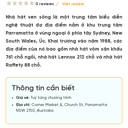
0 reviews
Viết review
Nhà hát ven sông là một trung tâm biểu diễn
nghệ thuật đa địa điểm nằm ở khu trung tâm
Parramatta ở vùng ngoại ô phía tây Sydney, New
South Wales, Úc. Khai trương vào năm 1988, các
địa điểm của nó bao gồm nhà hát vòm sân khấu
761 chỗ ngồi, nhà hát Lennox 213 chỗ và nhà hát
Raffety 88 chỗ.
Thông tin cần biết
Giá vé:
Tuỳ từng chương trình
Địa chỉ:
Corner Market &, Church St, Parramatta
NSW 2150, Australia