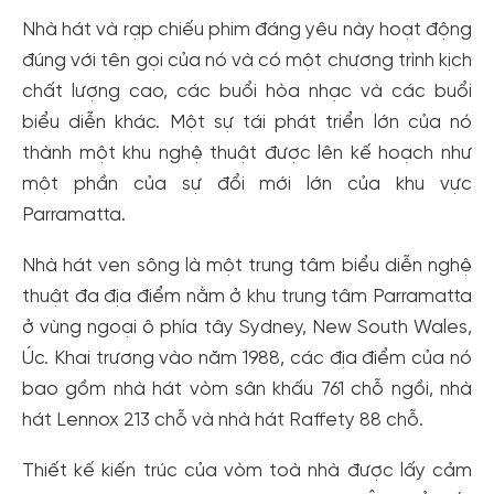
Nhà hát và rạp chiếu phim đáng yêu này hoạt động
đúng với tên gọi của nó và có một chương trình kịch
chất lượng cao, các buổi hòa nhạc và các buổi
biểu diễn khác. Một sự tái phát triển lớn của nó
thành một khu nghệ thuật được lên kế hoạch như
một phần của sự đổi mới lớn của khu vực
Parramatta.
Nhà hát ven sông là một trung tâm biểu diễn nghệ
thuật đa địa điểm nằm ở khu trung tâm Parramatta
ở vùng ngoại ô phía tây Sydney, New South Wales,
Úc. Khai trương vào năm 1988, các địa điểm của nó
bao gồm nhà hát vòm sân khấu 761 chỗ ngồi, nhà
hát Lennox 213 chỗ và nhà hát Raffety 88 chỗ.
Thiết kế kiến ​​trúc của vòm toà nhà được lấy cảm