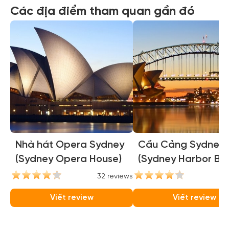
Các địa điểm tham quan gần đó
Nhà hát Opera Sydney
Cầu Cảng Sydney
(Sydney Opera House)
(Sydney Harbor Bri
32 reviews
31
Viết review
Viết review