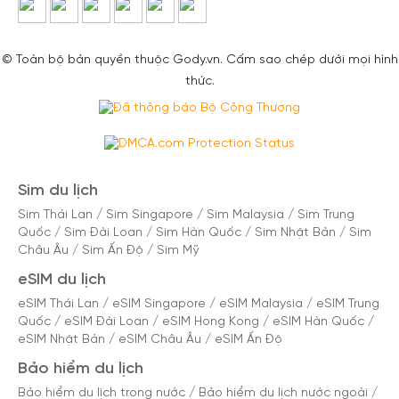
© Toàn bộ bản quyền thuộc Gody.vn. Cấm sao chép dưới mọi hình
thức.
Sim du lịch
Sim Thái Lan
/
Sim Singapore
/
Sim Malaysia
/
Sim Trung
Quốc
/
Sim Đài Loan
/
Sim Hàn Quốc
/
Sim Nhật Bản
/
Sim
Châu Âu
/
Sim Ấn Độ
/
Sim Mỹ
eSIM du lịch
eSIM Thái Lan
/
eSIM Singapore
/
eSIM Malaysia
/
eSIM Trung
Quốc
/
eSIM Đài Loan
/
eSIM Hong Kong
/
eSIM Hàn Quốc
/
eSIM Nhật Bản
/
eSIM Châu Âu
/
eSIM Ấn Độ
Bảo hiểm du lịch
Bảo hiểm du lịch trong nước
/
Bảo hiểm du lịch nước ngoài
/