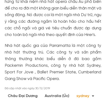
hứng từ khái niệm nhà hát opera châu Âu phổ biến
để cho ra đời một không gian biểu diễn thân mật và
Tạo tài khoản nhanh - nhận nhiều ưu
sống động. Nó được coi là một ngôi nhà Dự trữ, ngụ
đãi!
ý rằng các đường ngắm là hoàn hảo cho hầu hết
Tạo tài khoản để có thể
nhận ngay các ưu đãi
hấp dẫn
các chỗ ngồi và giá vé tiêu chuẩn được áp dụng
dành cho thành viên đến từ các đối tác của Gody.vn dành
cho toàn bộ ngôi nhà theo quyết định của Hirer's.
cho cộng đồng.
Đăng ký
Nhà hát quốc gia của Parramatta là một công ty
Hoặc đăng nhập bằng
nhà hát thường trú. Các công ty và sản phẩm
Đăng nhập Facebook
Đăng nhập Google
thông thường khác biểu diễn ở đó bao gồm
Packemin Productions, công ty nhà hát Sydney,
Sport For Jove , Ballet Premier State, Cumberland
Gang Show và Pacific Opera.
Đã cập nhật vào ngày 30/12/2019
Châu Đại Dương
Australia (Úc)
sydney