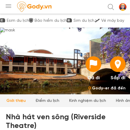
Esim du lịch
Bảo hiểm du lịch
Sim du lịch
Vé máy bay
Đã đi
Sắp đi
0
Gody-er đã đến
Giới thiệu
Điểm du lịch
Kinh nghiệm du lịch
Hình ả
Nhà hát ven sông (Riverside
Theatre)