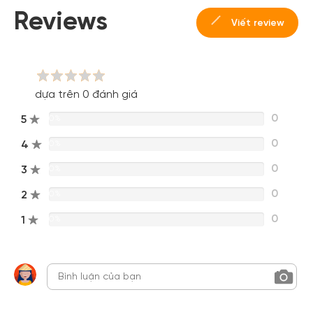
Reviews
Viết review
dựa trên 0 đánh giá
0
5
0%
0
4
0%
0
3
0%
0
2
0%
0
1
0%