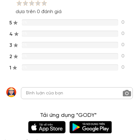
dựa trên 0 đánh giá
0
5
0%
0
4
0%
0
3
0%
0
2
0%
0
1
0%
Tải ứng dụng "GODY"