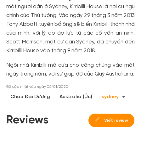
một người dân ở Sydney, Kirribilli House là nơi cư ngụ
chính của Thủ tướng. Vào ngày 29 tháng 3 năm 2013
Tony Abbott tuyên bố ông sẽ biến Kirribilli thành nhà
của mình, với lý do áp lực từ các cố vấn an ninh.
Scott Morrison, một cư dân Sydney, đã chuyển đến
Kirribilli House vào tháng 9 năm 2018.
Ngôi nhà Kirribilli mở cửa cho công chúng vào một
ngày trong năm, với sự giúp đỡ của Quỹ Australiana.
Đã cập nhật vào ngày 06/01/2020
Châu Đại Dương
Australia (Úc)
sydney
Reviews
Viết review