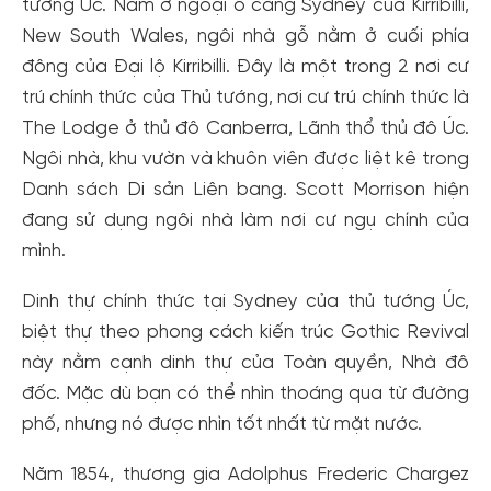
tướng Úc. Nằm ở ngoại ô cảng Sydney của Kirribilli,
New South Wales, ngôi nhà gỗ nằm ở cuối phía
đông của Đại lộ Kirribilli. Đây là một trong 2 nơi cư
trú chính thức của Thủ tướng, nơi cư trú chính thức là
The Lodge ở thủ đô Canberra, Lãnh thổ thủ đô Úc.
Ngôi nhà, khu vườn và khuôn viên được liệt kê trong
Danh sách Di sản Liên bang. Scott Morrison hiện
đang sử dụng ngôi nhà làm nơi cư ngụ chính của
mình.
Dinh thự chính thức tại Sydney của thủ tướng Úc,
biệt thự theo phong cách kiến trúc Gothic Revival
này nằm cạnh dinh thự của Toàn quyền, Nhà đô
đốc. Mặc dù bạn có thể nhìn thoáng qua từ đường
phố, nhưng nó được nhìn tốt nhất từ mặt nước.
Năm 1854, thương gia Adolphus Frederic Chargez