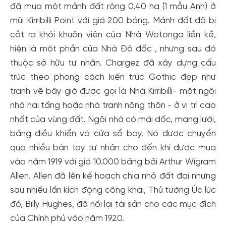
đã mua một mảnh đất rộng 0,40 ha (1 mẫu Anh) ở
mũi Kirribilli Point với giá 200 bảng. Mảnh đất đã bị
cắt ra khỏi khuôn viên của Nhà Wotonga liền kề,
hiện là một phần của Nhà Đô đốc , nhưng sau đó
thuộc sở hữu tư nhân. Chargez đã xây dựng cấu
trúc theo phong cách kiến ​​trúc Gothic đẹp như
tranh vẽ bây giờ được gọi là Nhà Kirribilli- một ngôi
nhà hai tầng hoặc nhà tranh nông thôn - ở vị trí cao
nhất của vùng đất. Ngôi nhà có mái dốc, mạng lưới,
bảng điều khiển và cửa sổ bay. Nó được chuyển
qua nhiều bàn tay tư nhân cho đến khi được mua
vào năm 1919 với giá 10.000 bảng bởi Arthur Wigram
Allen. Allen đã lên kế hoạch chia nhỏ đất đai nhưng
sau nhiều lần kích động công khai, Thủ tướng Úc lúc
đó, Billy Hughes, đã nối lại tài sản cho các mục đích
của Chính phủ vào năm 1920.
Tạo tài khoản nhanh - nhận nhiều ưu