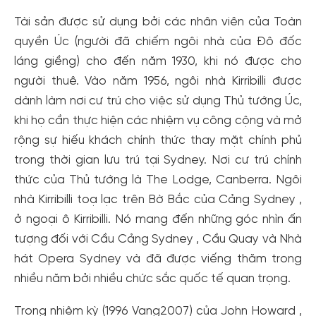
đãi!
Tài sản được sử dụng bởi các nhân viên của Toàn
Tạo tài khoản để có thể
nhận ngay các ưu đãi
hấp dẫn
quyền Úc (người đã chiếm ngôi nhà của Đô đốc
dành cho thành viên đến từ các đối tác của Gody.vn dành
láng giềng) cho đến năm 1930, khi nó được cho
cho cộng đồng.
người thuê. Vào năm 1956, ngôi nhà Kirribilli được
Đăng ký
dành làm nơi cư trú cho việc sử dụng Thủ tướng Úc,
Hoặc đăng nhập bằng
khi họ cần thực hiện các nhiệm vụ công cộng và mở
rộng sự hiếu khách chính thức thay mặt chính phủ
Đăng nhập Facebook
Đăng nhập Google
trong thời gian lưu trú tại Sydney. Nơi cư trú chính
thức của Thủ tướng là The Lodge, Canberra. Ngôi
nhà Kirribilli toạ lạc trên Bờ Bắc của Cảng Sydney ,
ở ngoại ô Kirribilli. Nó mang đến những góc nhìn ấn
tượng đối với Cầu Cảng Sydney , Cầu Quay và Nhà
hát Opera Sydney và đã được viếng thăm trong
nhiều năm bởi nhiều chức sắc quốc tế quan trọng.
Trong nhiệm kỳ (1996 Vang2007) của John Howard ,