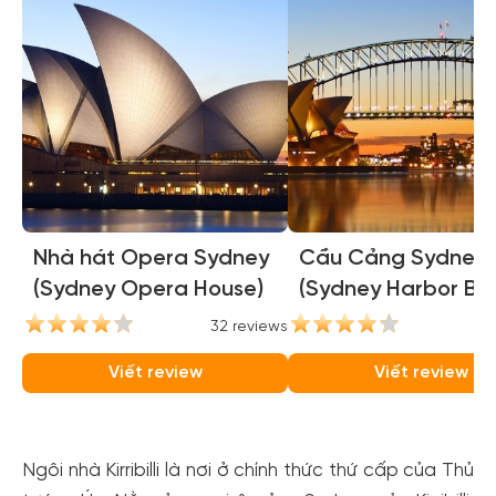
Nhà hát Opera Sydney
Cầu Cảng Sydney
(Sydney Opera House)
(Sydney Harbor Bri
32 reviews
31
Viết review
Viết review
Ngôi nhà Kirribilli là nơi ở chính thức thứ cấp của Thủ