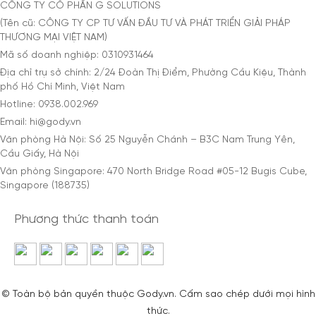
CÔNG TY CỔ PHẦN G SOLUTIONS
(Tên cũ: CÔNG TY CP TƯ VẤN ĐẦU TƯ VÀ PHÁT TRIỂN GIẢI PHÁP
THƯƠNG MẠI VIỆT NAM)
Mã số doanh nghiệp: 0310931464
Địa chỉ trụ sở chính: 2/24 Đoàn Thị Điểm, Phường Cầu Kiệu, Thành
phố Hồ Chí Minh, Việt Nam
Hotline: 0938.002.969
Email: hi@gody.vn
Văn phòng Hà Nội: Số 25 Nguyễn Chánh – B3C Nam Trung Yên,
Cầu Giấy, Hà Nội
Văn phòng Singapore: 470 North Bridge Road #05-12 Bugis Cube,
Singapore (188735)
Phương thức thanh toán
© Toàn bộ bản quyền thuộc Gody.vn. Cấm sao chép dưới mọi hình
thức.